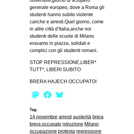
novembre,giorno di sciopero
generale europeo, dove a Roma gli
EVENTI
studenti hanno subito violente
in
cariche e arresti.Quel giorno, come
in altre città d’Italia,anche noi
Fb
studenti delle scuole di Milano
eravamo in piazza, solidali e
tw
complici con gli studenti romani.
bsky
STOP REPRESSIONE,LIBER*
TUTT*, LIBERI SUBITO
ms
BRERA HAJECH OCCUPATO!
SEARCH
Mastodon
Facebook
Bluesky
Tag:
14 novembre
arresti
austerità
brera
brera occupato
istruzione
Milano
occupazione
protesta
repressione