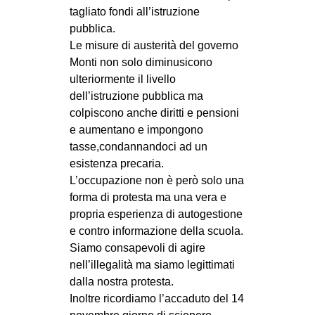
tagliato fondi all’istruzione
CULTURE
pubblica.
ARTE
Le misure di austerità del governo
Monti non solo diminusicono
CINEMA
ulteriormente il livello
MANIFESTI
dell’istruzione pubblica ma
MUSICA
colpiscono anche diritti e pensioni
e aumentano e impongono
RECENSIONI
tasse,condannandoci ad un
INTERNAZIONALE
esistenza precaria.
L’occupazione non è però solo una
AFRICA
forma di protesta ma una vera e
AMERICHE
propria esperienza di autogestione
e contro informazione della scuola.
ESTREMO ORIENTE
Siamo consapevoli di agire
EUROPA
nell’illegalità ma siamo legittimati
dalla nostra protesta.
MEDIO ORIENTE
Inoltre ricordiamo l’accaduto del 14
MONDO