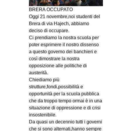
MILANO
BRERA OCCUPATO
MOBILITAZIONI
Oggi 21 novembre,noi studenti del
Brera di via Hajech, abbiamo
SPAZI
deciso di occupare.
SPORT POPOLARE
Ci prendiamo la nostra scuola per
poter esprimere il nostro dissenso
MOVIMENTI
a questo governo dei banchieri e
AMBIENTE
così dimostrare la nostra
ANTIFASCISMO
opposizione alle politiche di
austerità.
DIRITTO ALL’ABITARE
Chiediamo più
GENERI
strutture,fondi,possibilità e
opportunità per la scuola pubblica
MIGRAZIONI
che da troppo tempo ormai è in una
PRECARIATO
situazione di oppressione e di crisi
insostenibile.
REPRESSIONE
Da quasi un decennio tutti i governi
STUDENTI
che si sono alternati,hanno sempre