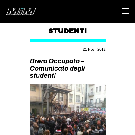
STUDENTI
HOME
21 Nov , 2012
ABOUT
Brera Occupato –
AREA
Comunicato degli
studenti
DEGENERAZIONE
GAZA FREESTYLE
CSOA LAMBRETTA
MSM
STUDENTI TSUNAMI
ZAM