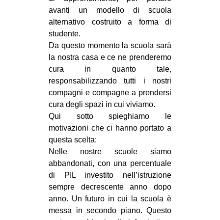
avanti un modello di scuola
EVENTI
alternativo costruito a forma di
studente.
in
Da questo momento la scuola sarà
Fb
la nostra casa e ce ne prenderemo
cura in quanto tale,
tw
responsabilizzando tutti i nostri
compagni e compagne a prendersi
bsky
cura degli spazi in cui viviamo.
Qui sotto spieghiamo le
ms
motivazioni che ci hanno portato a
questa scelta:
SEARCH
Nelle nostre scuole siamo
abbandonati, con una percentuale
di PIL investito nell’istruzione
sempre decrescente anno dopo
anno. Un futuro in cui la scuola è
messa in secondo piano. Questo