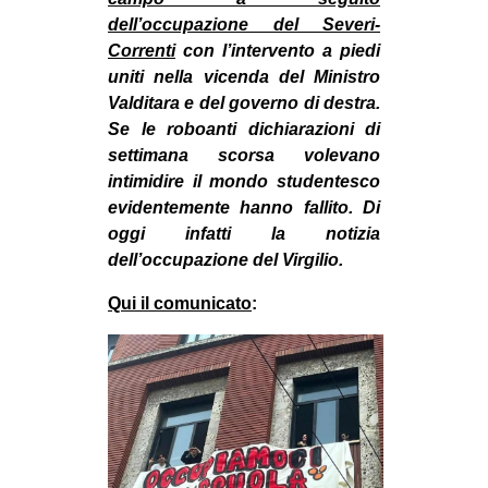
MILANO
dell’occupazione del Severi-
MOBILITAZIONI
Correnti
con l’intervento a piedi
uniti nella vicenda del Ministro
SPAZI
Valditara e del governo di destra.
SPORT POPOLARE
Se le roboanti dichiarazioni di
settimana scorsa volevano
MOVIMENTI
intimidire il mondo studentesco
AMBIENTE
evidentemente hanno fallito. Di
oggi infatti la notizia
ANTIFASCISMO
dell’occupazione del Virgilio.
DIRITTO ALL’ABITARE
Qui il comunicato
:
GENERI
MIGRAZIONI
PRECARIATO
REPRESSIONE
STUDENTI