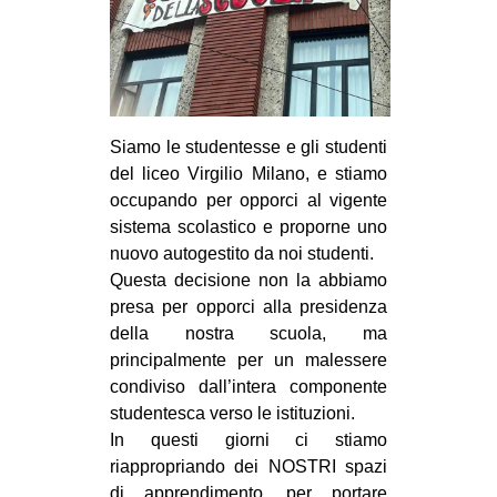
CULTURE
ARTE
CINEMA
MANIFESTI
Siamo le studentesse e gli studenti
MUSICA
del liceo Virgilio Milano, e stiamo
occupando per opporci al vigente
RECENSIONI
sistema scolastico e proporne uno
nuovo autogestito da noi studenti.
INTERNAZIONALE
Questa decisione non la abbiamo
AFRICA
presa per opporci alla presidenza
AMERICHE
della nostra scuola, ma
principalmente per un malessere
ESTREMO ORIENTE
condiviso dall’intera componente
EUROPA
studentesca verso le istituzioni.
In questi giorni ci stiamo
MEDIO ORIENTE
riappropriando dei NOSTRI spazi
MONDO
di apprendimento, per portare