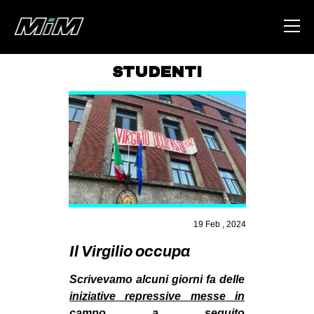
STUDENTI
HOME
ABOUT
AREA
DEGENERAZIONE
GAZA FREESTYLE
CSOA LAMBRETTA
19 Feb , 2024
MSM
Il Virgilio occupa
STUDENTI TSUNAMI
Scrivevamo alcuni giorni fa delle
ZAM
iniziative repressive messe in
campo a seguito