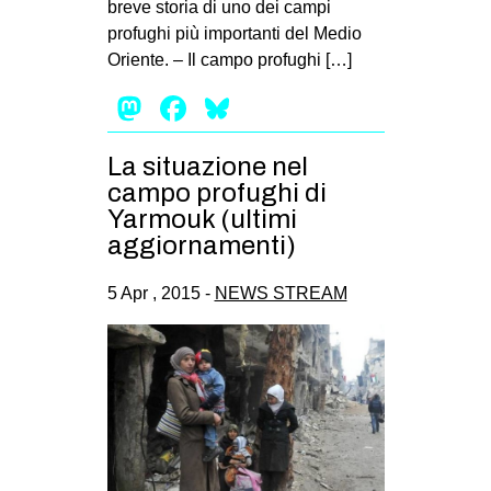
breve storia di uno dei campi
EVENTI
profughi più importanti del Medio
Oriente. – Il campo profughi […]
in
Mastodon
Facebook
Bluesky
Fb
La situazione nel
tw
campo profughi di
Yarmouk (ultimi
bsky
aggiornamenti)
ms
5 Apr , 2015 -
NEWS STREAM
SEARCH