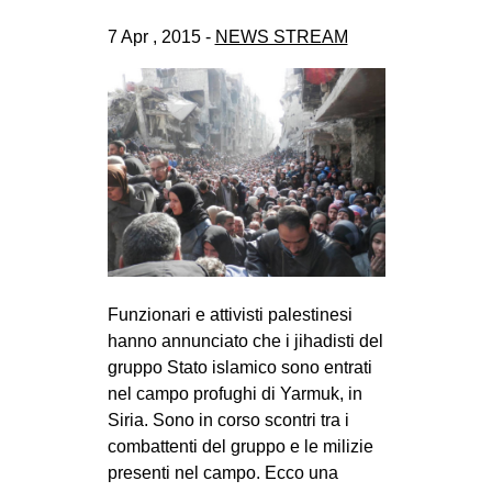
CULTURE
7 Apr , 2015 -
NEWS STREAM
ARTE
CINEMA
MANIFESTI
MUSICA
RECENSIONI
INTERNAZIONALE
AFRICA
Funzionari e attivisti palestinesi
AMERICHE
hanno annunciato che i jihadisti del
ESTREMO ORIENTE
gruppo Stato islamico sono entrati
nel campo profughi di Yarmuk, in
EUROPA
Siria. Sono in corso scontri tra i
MEDIO ORIENTE
combattenti del gruppo e le milizie
presenti nel campo. Ecco una
MONDO