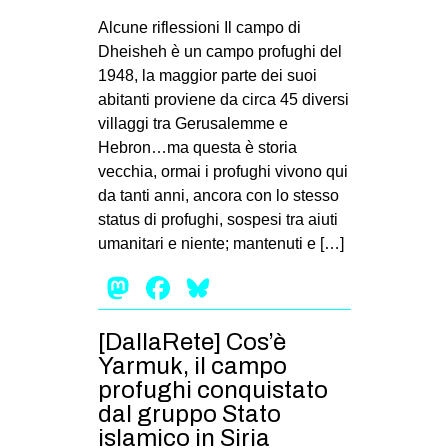
MILANO
Alcune riflessioni Il campo di
MOBILITAZIONI
Dheisheh è un campo profughi del
1948, la maggior parte dei suoi
SPAZI
abitanti proviene da circa 45 diversi
SPORT POPOLARE
villaggi tra Gerusalemme e
Hebron…ma questa è storia
MOVIMENTI
vecchia, ormai i profughi vivono qui
AMBIENTE
da tanti anni, ancora con lo stesso
status di profughi, sospesi tra aiuti
ANTIFASCISMO
umanitari e niente; mantenuti e […]
DIRITTO ALL’ABITARE
Mastodon
Facebook
Bluesky
GENERI
MIGRAZIONI
[DallaRete] Cos’è
PRECARIATO
Yarmuk, il campo
profughi conquistato
REPRESSIONE
dal gruppo Stato
STUDENTI
islamico in Siria