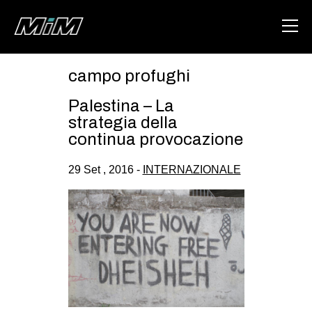
campo profughi
HOME
Palestina – La
ABOUT
strategia della
continua provocazione
AREA
29 Set , 2016 -
INTERNAZIONALE
DEGENERAZIONE
GAZA FREESTYLE
CSOA LAMBRETTA
MSM
STUDENTI TSUNAMI
ZAM