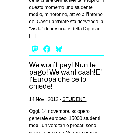
della crisi e dell’austerità. Proprio in
questo momento uno studente
EVENTI
medio, minorenne, attivo all’interno
in
del Casc Lambrate sta ricevendo la
“visita” di personale della Digos in
Fb
[…]
Mastodon
Facebook
Bluesky
tw
bsky
We won’t pay! Nun te
pago! We want cash!E’
ms
l’Europa che ce lo
chiede!
SEARCH
14 Nov , 2012 -
STUDENTI
Oggi, 14 novembre, sciopero
generale europeo, 15000 studenti
medi, universitari e precari sono
scesi in piazza a Milano, come in