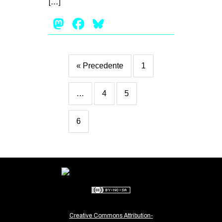
[…]
Mastodon
Facebook
Bluesky
« Precedente
1
…
4
5
6
Creative Commons Attribution-