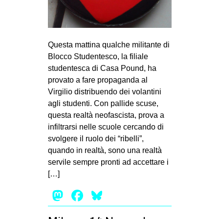
MILANO
MOBILITAZIONI
SPAZI
Questa mattina qualche militante di
SPORT POPOLARE
Blocco Studentesco, la filiale
studentesca di Casa Pound, ha
MOVIMENTI
provato a fare propaganda al
Virgilio distribuendo dei volantini
AMBIENTE
agli studenti. Con pallide scuse,
ANTIFASCISMO
questa realtà neofascista, prova a
DIRITTO ALL’ABITARE
infiltrarsi nelle scuole cercando di
svolgere il ruolo dei “ribelli”,
GENERI
quando in realtà, sono una realtà
MIGRAZIONI
servile sempre pronti ad accettare i
[…]
PRECARIATO
Mastodon
Facebook
Bluesky
REPRESSIONE
STUDENTI