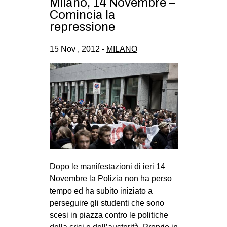
Milano, 14 Novembre –
CULTURE
Comincia la
repressione
ARTE
CINEMA
15 Nov , 2012 -
MILANO
MANIFESTI
MUSICA
RECENSIONI
INTERNAZIONALE
AFRICA
AMERICHE
Dopo le manifestazioni di ieri 14
ESTREMO ORIENTE
Novembre la Polizia non ha perso
EUROPA
tempo ed ha subito iniziato a
perseguire gli studenti che sono
MEDIO ORIENTE
scesi in piazza contro le politiche
MONDO