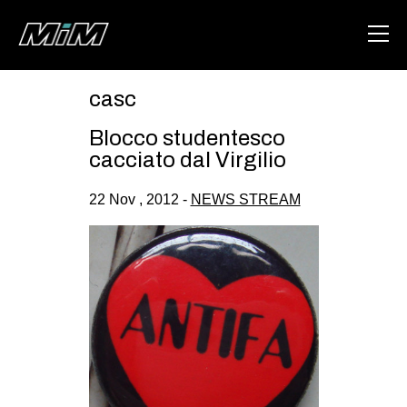
casc
HOME
Blocco studentesco
ABOUT
cacciato dal Virgilio
AREA
22 Nov , 2012 -
NEWS STREAM
DEGENERAZIONE
GAZA FREESTYLE
CSOA LAMBRETTA
MSM
STUDENTI TSUNAMI
ZAM