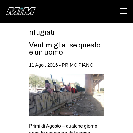
rifugiati
HOME
Ventimiglia: se questo
ABOUT
è un uomo
AREA
11 Ago , 2016 -
PRIMO PIANO
DEGENERAZIONE
GAZA FREESTYLE
CSOA LAMBRETTA
MSM
STUDENTI TSUNAMI
ZAM
Primi di Agosto – qualche giorno