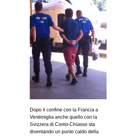
CULTURE
ARTE
CINEMA
MANIFESTI
MUSICA
RECENSIONI
INTERNAZIONALE
AFRICA
AMERICHE
ESTREMO ORIENTE
Dopo il confine con la Francia a
EUROPA
Ventimiglia anche quello con la
MEDIO ORIENTE
Svizzera di Como-Chiasso sta
diventando un punto caldo della
MONDO