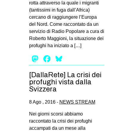
rotta attraverso la quale i migranti
EVENTI
(tantissimi in fuga dall’Africa)
cercano di raggiungere l’Europa
in
del Nord. Come raccontato da un
servizio di Radio Popolare a cura di
Fb
Roberto Maggioni, la situazione dei
profughi ha iniziato a […]
tw
Mastodon
Facebook
Bluesky
bsky
[DallaRete] La crisi dei
ms
profughi vista dalla
Svizzera
SEARCH
8 Ago , 2016 -
NEWS STREAM
Nei giorni scorsi abbiamo
raccontato la crisi dei profughi
accampati da un mese alla