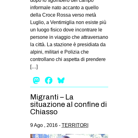
dopo lo sgombero del campo
MILANO
informale nato accanto a quello
MOBILITAZIONI
della Croce Rossa verso metà
Luglio, a Ventimiglia non esiste più
SPAZI
un luogo fisico dove incontrare le
SPORT POPOLARE
persone in viaggio che attraversano
la città. La stazione è presidiata da
MOVIMENTI
alpini, militari e Polizia che
AMBIENTE
controllano chi aspetta di prendere
[…]
ANTIFASCISMO
Mastodon
Facebook
Bluesky
DIRITTO ALL’ABITARE
GENERI
Migranti – La
MIGRAZIONI
situazione al confine di
Chiasso
PRECARIATO
REPRESSIONE
9 Ago , 2016 -
TERRITORI
STUDENTI