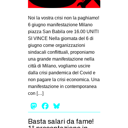
MILANO
MOBILITAZIONI
Noi la vostra crisi non la paghiamo!
SPAZI
6 giugno manifestazione Milano
piazza San Babila ore 16.00 UNITI
SPORT POPOLARE
SI VINCE Nella giornata del 6 di
MOVIMENTI
giugno come organizzazioni
sindacali conflittuali, proponiamo
AMBIENTE
una grande manifestazione nella
ANTIFASCISMO
città di Milano, vogliamo uscire
dalla crisi pandemica del Covid e
DIRITTO ALL’ABITARE
non pagare la crisi economica. Una
GENERI
manifestazione in contemporanea
MIGRAZIONI
con […]
PRECARIATO
Mastodon
Facebook
Bluesky
REPRESSIONE
Basta salari da fame!
STUDENTI