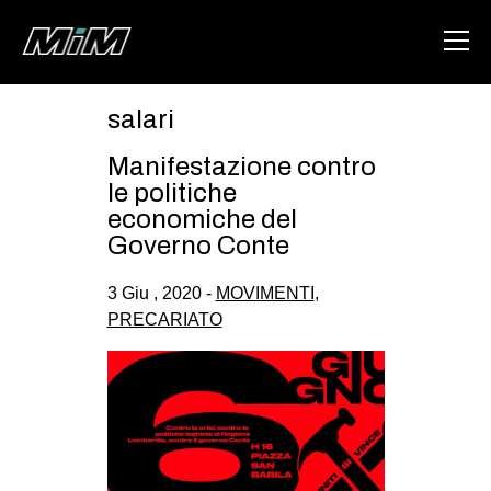
salari
HOME
Manifestazione contro
ABOUT
le politiche
economiche del
AREA
Governo Conte
DEGENERAZIONE
3 Giu , 2020 -
MOVIMENTI
,
GAZA FREESTYLE
PRECARIATO
CSOA LAMBRETTA
MSM
STUDENTI TSUNAMI
ZAM