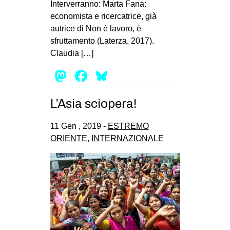
Interverranno: Marta Fana:
EVENTI
economista e ricercatrice, già
autrice di Non è lavoro, è
in
sfruttamento (Laterza, 2017).
Claudia […]
Fb
Mastodon
Facebook
Bluesky
tw
L’Asia sciopera!
bsky
11 Gen , 2019 -
ESTREMO
ms
ORIENTE
,
INTERNAZIONALE
SEARCH