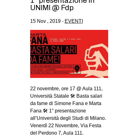
1° presentazione in
CULTURE
UNIMI @ Fdp
ARTE
15 Nov , 2019 -
EVENTI
CINEMA
MANIFESTI
MUSICA
RECENSIONI
INTERNAZIONALE
AFRICA
22 novembre, ore 17 @ Aula 111,
AMERICHE
Università Statale 🛠 Basta salari
ESTREMO ORIENTE
da fame di Simone Fana e Marta
Fana 🛠 1° presentazione
EUROPA
all’Università degli Studi di Milano.
MEDIO ORIENTE
Venerdì 22 Novembre, Via Festa
del Perdono 7, Aula 111.
MONDO