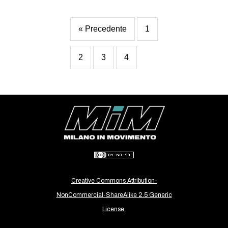
« Precedente
1
2
3
4
Creative Commons Attribution-
NonCommercial-ShareAlike 2.5 Generic
License.