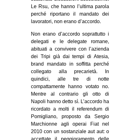
Le Rsu, che hanno l’ultima parola
EVENTI
perché riportano il mandato dei
lavoratori, non erano d’accordo.
in
Non erano d’accordo soprattutto i
Fb
delegati e le delegate romane,
abituati a convivere con l’azienda
tw
dei Tripi già dai tempi di Atesia,
brand mandato in soffitta perché
bsky
collegato alla precarietà. In
ms
quindici, alle tre di notte
compattamente hanno votato no.
SEARCH
Mentre al contrario gli otto di
Napoli hanno detto sì. L’accordo ha
ricordato a molti il referendum di
Pomigliano, proposto da Sergio
Marchionne agli operai Fiat nel
2010 con un sostanziale aut aut: o
accettate il peggioramento delle