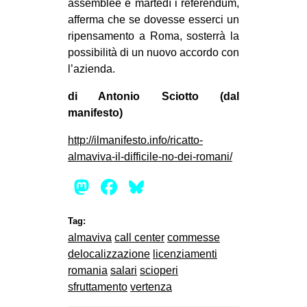
assemblee e martedì i referendum,
afferma che se dovesse esserci un
ripensamento a Roma, sosterrà la
possibilità di un nuovo accordo con
l’azienda.
di Antonio Sciotto (dal
manifesto)
http://ilmanifesto.info/ricatto-
almaviva-il-difficile-no-dei-romani/
Mastodon
Facebook
Bluesky
Tag:
almaviva
call center
commesse
delocalizzazione
licenziamenti
romania
salari
scioperi
sfruttamento
vertenza