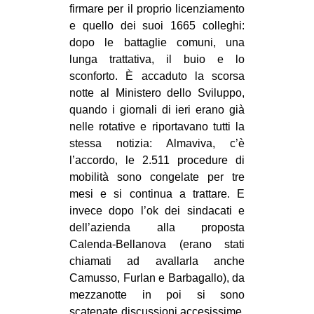
firmare per il proprio licenziamento
CULTURE
e quello dei suoi 1665 colleghi:
ARTE
dopo le battaglie comuni, una
lunga trattativa, il buio e lo
CINEMA
sconforto. È accaduto la scorsa
MANIFESTI
notte al Ministero dello Sviluppo,
MUSICA
quando i giornali di ieri erano già
nelle rotative e riportavano tutti la
RECENSIONI
stessa notizia: Almaviva, c’è
l’accordo, le 2.511 procedure di
INTERNAZIONALE
mobilità sono congelate per tre
AFRICA
mesi e si continua a trattare. E
AMERICHE
invece dopo l’ok dei sindacati e
dell’azienda alla proposta
ESTREMO ORIENTE
Calenda-Bellanova (erano stati
EUROPA
chiamati ad avallarla anche
Camusso, Furlan e Barbagallo), da
MEDIO ORIENTE
mezzanotte in poi si sono
MONDO
scatenate discussioni accesissime.