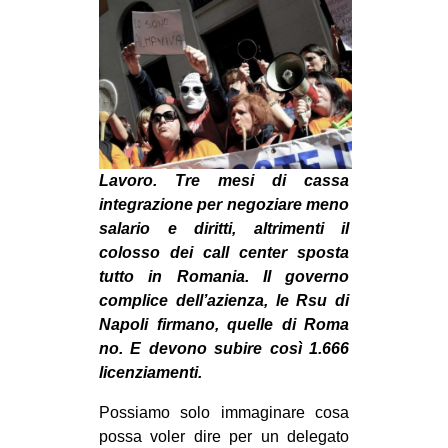
MILANO
MOBILITAZIONI
SPAZI
SPORT POPOLARE
MOVIMENTI
Lavoro. Tre mesi di cassa
AMBIENTE
integrazione per negoziare meno
ANTIFASCISMO
salario e diritti, altrimenti il
colosso dei call center sposta
DIRITTO ALL’ABITARE
tutto in Romania. Il governo
GENERI
complice dell’azienza, le Rsu di
Napoli firmano, quelle di Roma
MIGRAZIONI
no. E devono subire così 1.666
PRECARIATO
licenziamenti.
REPRESSIONE
Possiamo solo immaginare cosa
STUDENTI
possa voler dire per un delegato