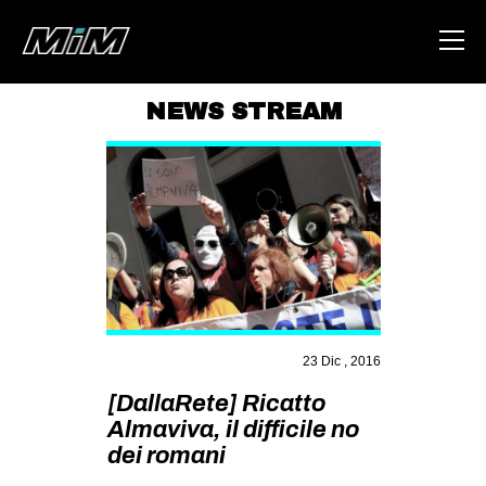
NEWS STREAM
HOME
ABOUT
AREA
DEGENERAZIONE
GAZA FREESTYLE
CSOA LAMBRETTA
23 Dic , 2016
MSM
[DallaRete] Ricatto
STUDENTI TSUNAMI
Almaviva, il difficile no
dei romani
ZAM