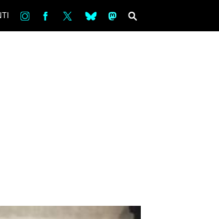
in
Fb
tw
bsky
ms
SEARCH
TI