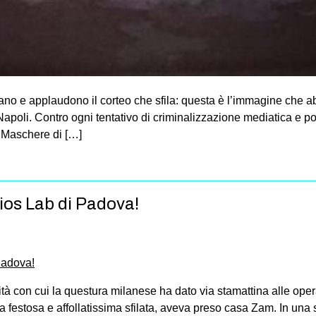
cciano e applaudono il corteo che sfila: questa è l’immagine che a
Napoli. Contro ogni tentativo di criminalizzazione mediatica e poli
. Maschere di […]
ios Lab di Padova!
à con cui la questura milanese ha dato via stamattina alle ope
stosa e affollatissima sfilata, aveva preso casa Zam. In una si