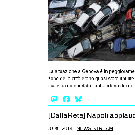
La situazione a Genova è in peggioramento
zone della città erano quasi state ripulit
civile ha comportato l’abbandono dei detr
Mastodon
Facebook
Bluesky
[DallaRete] Napoli applaud
3 Ott , 2014 -
NEWS STREAM