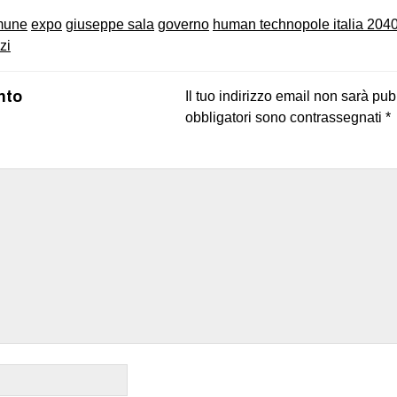
mune
expo
giuseppe sala
governo
human technopole italia 204
zi
nto
Il tuo indirizzo email non sarà pub
obbligatori sono contrassegnati
*