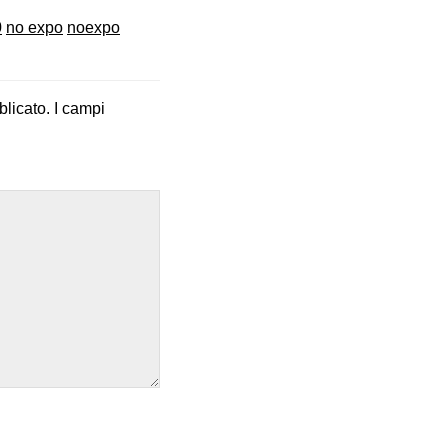
0
no expo
noexpo
blicato.
I campi