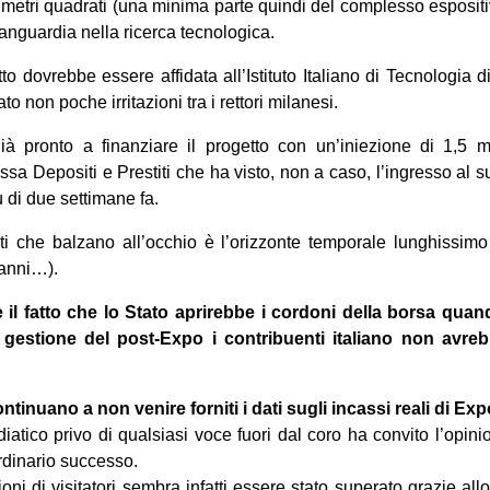
metri quadrati (una minima parte quindi del complesso esposit
anguardia nella ricerca tecnologica.
to dovrebbe essere affidata all’Istituto Italiano di Tecnologia
o non poche irritazioni tra i rettori milanesi.
à pronto a finanziare il progetto con un’iniezione di 1,5 mil
ssa Depositi e Prestiti che ha visto, non a caso, l’ingresso al s
di due settimane fa.
i che balzano all’occhio è l’orizzonte temporale lunghissimo 
 anni…).
è il fatto che lo Stato aprirebbe i cordoni della borsa quan
 gestione del post-Expo i contribuenti italiano non avre
tinuano a non venire forniti i dati sugli incassi reali di Exp
atico privo di qualsiasi voce fuori dal coro ha convito l’opin
rdinario successo.
ioni di visitatori sembra infatti essere stato superato grazie allo