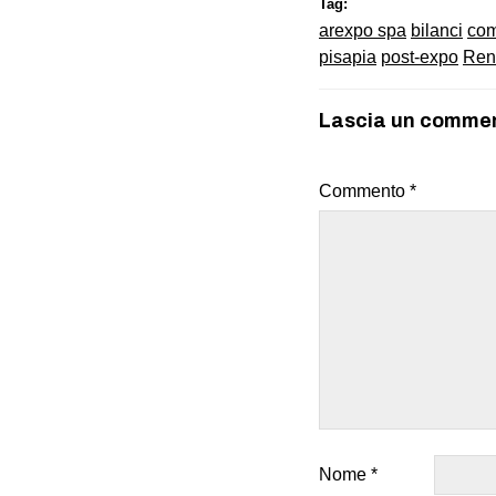
Tag:
arexpo spa
bilanci
co
pisapia
post-expo
Ren
Lascia un comme
Commento
*
Nome
*