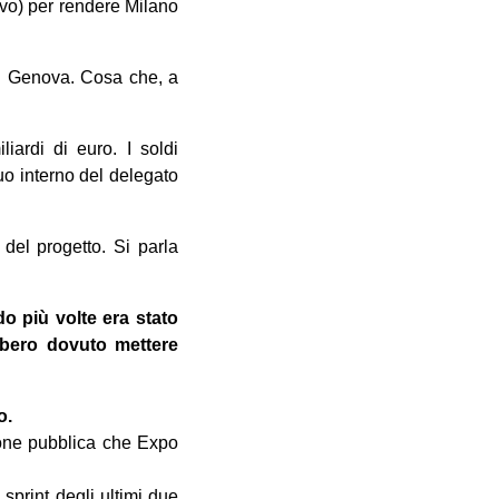
ivo) per rendere Milano
 di Genova. Cosa che, a
iardi di euro. I soldi
uo interno del delegato
del progetto. Si parla
do più volte era stato
bbero dovuto mettere
o.
ione pubblica che Expo
 sprint degli ultimi due