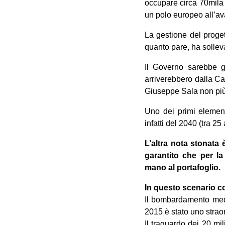
occupare circa 70mila 
un polo europeo all’av
La gestione del proget
quanto pare, ha sollevat
Il Governo sarebbe gi
arriverebbero dalla Ca
Giuseppe Sala non più 
Uno dei primi element
infatti del 2040 (tra 25
L’altra nota stonata 
garantito che per la
mano al portafoglio.
In questo scenario con
Il bombardamento medi
2015 è stato uno strao
Il traguardo dei 20 mil