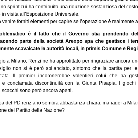
o sprint cui ha contribuito una riduzione sostanziosa del costo d
 in visita all’Esposizione Universale.
venire forniti elementi per capire se l’operazione è realmente 
oblematico è il fatto che il Governo stia prendendo dell
acendo parte della società Arexpo spa che gestisce i ter
ente scavalcate le autorità locali, in primis Comune e Reg
gio a Milano, Renzi ne ha approfittato per ringraziare ancora u
siglio non si è però sbilanciato, sintomo che la partita per l
ata. Il premier incoronerebbe volentieri colui che ha ge
 e conclamata discontinuità con la Giunta Pisapia. I gioch
a scacchi sono però ancora aperti.
a del PD renziano sembra abbastanza chiara: manager a Milano
ione del Partito della Nazione?
on
book
uesky