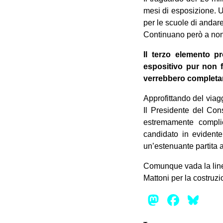
mesi di esposizione. Un
per le scuole di andare
Continuano però a non 
Il terzo elemento pr
espositivo pur non f
verrebbero completam
Approfittando del viag
Il Presidente del Con
estremamente complic
candidato in evidente
un’estenuante partita 
Comunque vada la line
Mattoni per la costruz
Mastod
Face
Bl