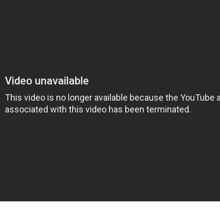
on
book
uesky