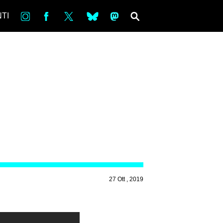
in
Fb
tw
bsky
ms
SEARCH
TI
27 Ott , 2019