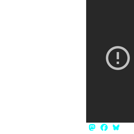
Mastod
Face
Bl