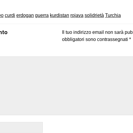
eo
curdi
erdogan
guerra
kurdistan
rojava
solidrietà
Turchia
nto
Il tuo indirizzo email non sarà pub
obbligatori sono contrassegnati
*