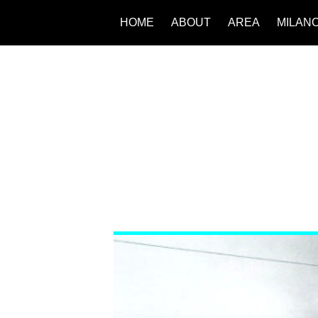
HOME
ABOUT
AREA
MILAN