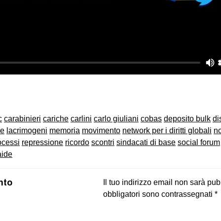
on
book
uesky
c
carabinieri
cariche
carlini
carlo giuliani
cobas
deposito bulk
di
ne
lacrimogeni
memoria
movimento
network per i diritti globali
no
ocessi
repressione
ricordo
scontri
sindacati di base
social forum
aide
nto
Il tuo indirizzo email non sarà pub
obbligatori sono contrassegnati
*