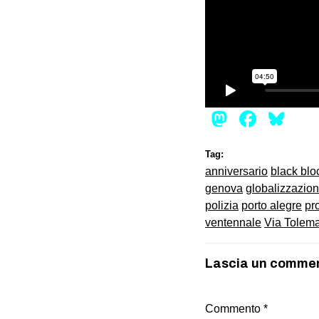
Mastod
Face
Bl
Tag:
anniversario
black blo
genova
globalizzazio
polizia
porto alegre
pr
ventennale
Via Tolem
Lascia un comme
Commento
*