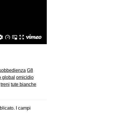
sobbedienza
G8
 global
omicidio
treni
tute bianche
blicato.
I campi