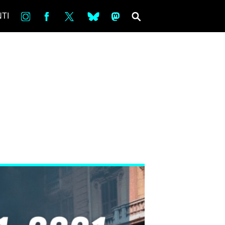
in
Fb
tw
bsky
ms
SEARCH
TI