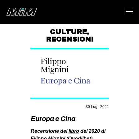
CULTURE
,
RECENSIONI
HOME
ABOUT
AREA
DEGENERAZIONE
GAZA FREESTYLE
CSOA LAMBRETTA
30 Lug , 2021
MSM
Europa e Cina
STUDENTI TSUNAMI
ZAM
Recensione del
libro
del 2020 di
Filippo Mignini (Quodlibet).