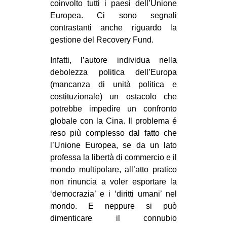
coinvolto tutti i paesi dell’Unione
EVENTI
Europea. Ci sono segnali
contrastanti anche riguardo la
in
gestione del Recovery Fund.
Fb
Infatti, l’autore individua nella
debolezza politica dell’Europa
tw
(mancanza di unità politica e
costituzionale) un ostacolo che
bsky
potrebbe impedire un confronto
globale con la Cina. Il problema é
ms
reso più complesso dal fatto che
l’Unione Europea, se da un lato
SEARCH
professa la libertà di commercio e il
mondo multipolare, all’atto pratico
non rinuncia a voler esportare la
‘democrazia’ e i ‘diritti umani’ nel
mondo. E neppure si può
dimenticare il connubio