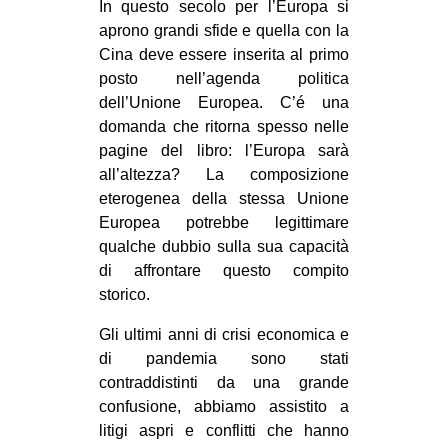
In questo secolo per l’Europa si
CULTURE
aprono grandi sfide e quella con la
ARTE
Cina deve essere inserita al primo
posto nell’agenda politica
CINEMA
dell’Unione Europea. C’é una
MANIFESTI
domanda che ritorna spesso nelle
pagine del libro: l’Europa sarà
MUSICA
all’altezza? La composizione
RECENSIONI
eterogenea della stessa Unione
Europea potrebbe legittimare
INTERNAZIONALE
qualche dubbio sulla sua capacità
AFRICA
di affrontare questo compito
storico.
AMERICHE
ESTREMO ORIENTE
Gli ultimi anni di crisi economica e
di pandemia sono stati
EUROPA
contraddistinti da una grande
MEDIO ORIENTE
confusione, abbiamo assistito a
litigi aspri e conflitti che hanno
MONDO