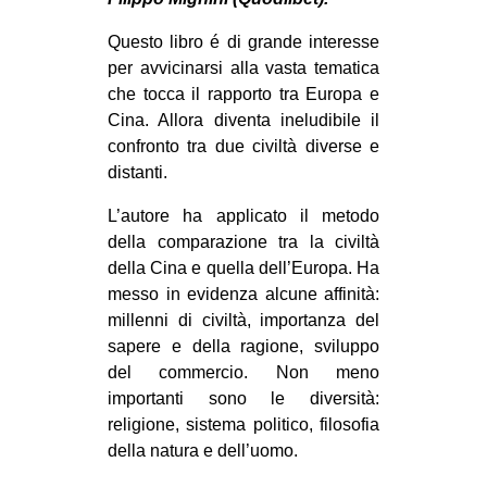
MILANO
Questo libro é di grande interesse
MOBILITAZIONI
per avvicinarsi alla vasta tematica
SPAZI
che tocca il rapporto tra Europa e
Cina. Allora diventa ineludibile il
SPORT POPOLARE
confronto tra due civiltà diverse e
MOVIMENTI
distanti.
AMBIENTE
L’autore ha applicato il metodo
della comparazione tra la civiltà
ANTIFASCISMO
della Cina e quella dell’Europa. Ha
DIRITTO ALL’ABITARE
messo in evidenza alcune affinità:
GENERI
millenni di civiltà, importanza del
sapere e della ragione, sviluppo
MIGRAZIONI
del commercio. Non meno
PRECARIATO
importanti sono le diversità:
religione, sistema politico, filosofia
REPRESSIONE
della natura e dell’uomo.
STUDENTI