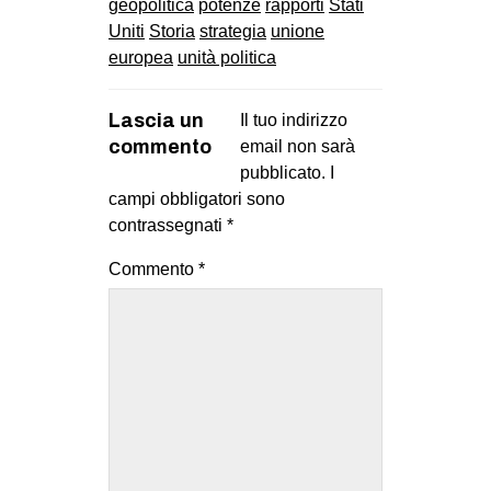
geopolitica
potenze
rapporti
Stati
Uniti
Storia
strategia
unione
europea
unità politica
Lascia un
Il tuo indirizzo
commento
email non sarà
pubblicato.
I
campi obbligatori sono
contrassegnati
*
Commento
*