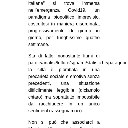
MILANO
italiana” si trova immersa
nell’emergenza Covid19, un
MOBILITAZIONI
paradigma biopolitico imprevisto,
SPAZI
costruitosi in maniera disordinata,
progressivamente di giorno in
SPORT POPOLARE
giorno, per lunghissime quattro
MOVIMENTI
settimane.
AMBIENTE
Sta di fatto, nonostante fiumi di
parole/analisi/letture/sguardi/statistiche/paragoni,
ANTIFASCISMO
la città è piombata in una
DIRITTO ALL’ABITARE
precarietà sociale e emotiva senza
GENERI
precedenti, una situazione
difficilmente leggibile (diciamolo
MIGRAZIONI
chiaro) ma soprattutto impossibile
PRECARIATO
da racchiudere in un unico
sentiment (rassegniamoci).
REPRESSIONE
STUDENTI
Non si può che associarci a