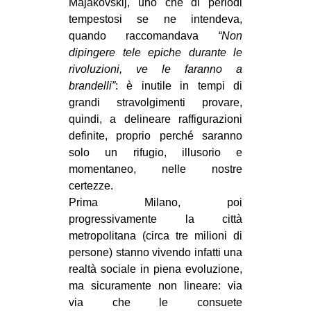
Majakovskij, uno che di periodi
CULTURE
tempestosi se ne intendeva,
quando raccomandava
“Non
ARTE
dipingere tele epiche durante le
CINEMA
rivoluzioni, ve le faranno a
MANIFESTI
brandelli”
: è inutile in tempi di
grandi stravolgimenti provare,
MUSICA
quindi, a delineare raffigurazioni
RECENSIONI
definite, proprio perché saranno
solo un rifugio, illusorio e
INTERNAZIONALE
momentaneo, nelle nostre
AFRICA
certezze.
Prima Milano, poi
AMERICHE
progressivamente la città
ESTREMO ORIENTE
metropolitana (circa tre milioni di
persone) stanno vivendo infatti una
EUROPA
realtà sociale in piena evoluzione,
MEDIO ORIENTE
ma sicuramente non lineare: via
MONDO
via che le consuete