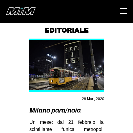
EDITORIALE
HOME
ABOUT
AREA
DEGENERAZIONE
GAZA FREESTYLE
CSOA LAMBRETTA
29 Mar , 2020
MSM
Milano para/noia
STUDENTI TSUNAMI
Un mese: dal 21 febbraio la
ZAM
scintillante “unica metropoli