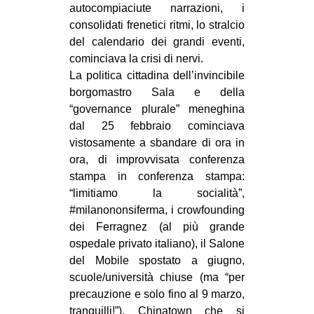
autocompiaciute narrazioni, i
EVENTI
consolidati frenetici ritmi, lo stralcio
del calendario dei grandi eventi,
in
cominciava la crisi di nervi.
La politica cittadina dell’invincibile
Fb
borgomastro Sala e della
“governance plurale” meneghina
tw
dal 25 febbraio cominciava
vistosamente a sbandare di ora in
bsky
ora, di improvvisata conferenza
ms
stampa in conferenza stampa:
“limitiamo la socialità”,
SEARCH
#milanononsiferma, i crowfounding
dei Ferragnez (al più grande
ospedale privato italiano), il Salone
del Mobile spostato a giugno,
scuole/università chiuse (ma “per
precauzione e solo fino al 9 marzo,
tranquilli!”), Chinatown che si