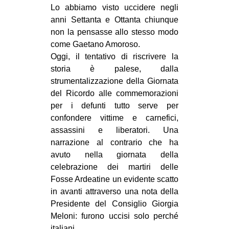
Lo abbiamo visto uccidere negli
CULTURE
anni Settanta e Ottanta chiunque
ARTE
non la pensasse allo stesso modo
come Gaetano Amoroso.
CINEMA
Oggi, il tentativo di riscrivere la
MANIFESTI
storia è palese, dalla
MUSICA
strumentalizzazione della Giornata
del Ricordo alle commemorazioni
RECENSIONI
per i defunti tutto serve per
INTERNAZIONALE
confondere vittime e carnefici,
assassini e liberatori. Una
AFRICA
narrazione al contrario che ha
AMERICHE
avuto nella giornata della
celebrazione dei martiri delle
ESTREMO ORIENTE
Fosse Ardeatine un evidente scatto
EUROPA
in avanti attraverso una nota della
Presidente del Consiglio Giorgia
MEDIO ORIENTE
Meloni: furono uccisi solo perché
MONDO
italiani.