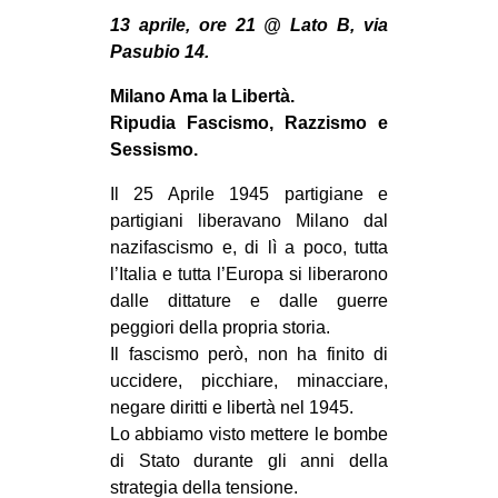
MILANO
13 aprile, ore 21 @ Lato B, via
MOBILITAZIONI
Pasubio 14.
SPAZI
Milano Ama la Libertà.
Ripudia Fascismo, Razzismo e
SPORT POPOLARE
Sessismo.
MOVIMENTI
Il 25 Aprile 1945 partigiane e
AMBIENTE
partigiani liberavano Milano dal
nazifascismo e, di lì a poco, tutta
ANTIFASCISMO
l’Italia e tutta l’Europa si liberarono
DIRITTO ALL’ABITARE
dalle dittature e dalle guerre
GENERI
peggiori della propria storia.
Il fascismo però, non ha finito di
MIGRAZIONI
uccidere, picchiare, minacciare,
PRECARIATO
negare diritti e libertà nel 1945.
Lo abbiamo visto mettere le bombe
REPRESSIONE
di Stato durante gli anni della
STUDENTI
strategia della tensione.