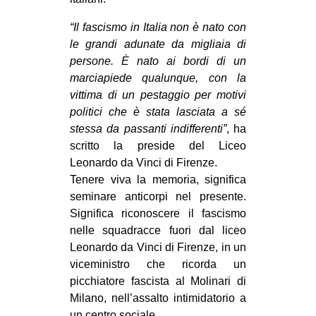
EVENTI
“Il fascismo in Italia non è nato con
le grandi adunate da migliaia di
in
persone. È nato ai bordi di un
marciapiede qualunque, con la
Fb
vittima di un pestaggio per motivi
politici che è stata lasciata a sé
tw
stessa da passanti indifferenti”
, ha
bsky
scritto la preside del Liceo
Leonardo da Vinci di Firenze.
ms
Tenere viva la memoria, significa
seminare anticorpi nel presente.
SEARCH
Significa riconoscere il fascismo
nelle squadracce fuori dal liceo
Leonardo da Vinci di Firenze, in un
viceministro che ricorda un
picchiatore fascista al Molinari di
Milano, nell’assalto intimidatorio a
un centro sociale.