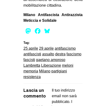
mobilitazione cittadina.
Milano Antifascista Antirazzista
Meticcia e Solidale
Mastodon
Facebook
Bluesky
Tag:
25 aprile
29 aprile
antifascismo
antifascisti
assalto
destra
fascismo
fascisti
gaetano amoroso
Lambretta
Liberazione
meloni
memoria
Milano
partigiani
resistenza
Lascia un
Il tuo indirizzo
commento
email non sarà
pubblicato.
I