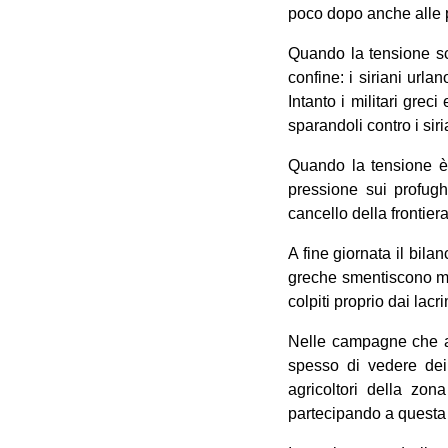
poco dopo anche alle 
Quando la tensione sce
confine: i siriani urla
Intanto i militari grec
sparandoli contro i sir
Quando la tensione è a
pressione sui profughi
cancello della frontie
A fine giornata il bila
greche smentiscono ma i
colpiti proprio dai lac
Nelle campagne che ac
spesso di vedere dei r
agricoltori della zon
partecipando a questa 