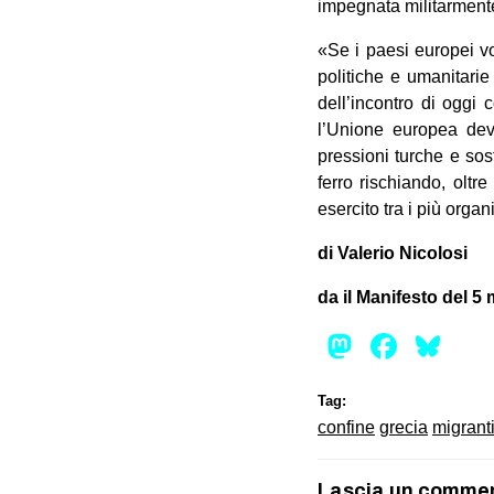
impegnata militarmente
«Se i paesi europei vo
politiche e umanitarie
dell’incontro di oggi 
l’Unione europea deve
pressioni turche e sos
ferro rischiando, oltr
esercito tra i più orga
di Valerio Nicolosi
da il Manifesto del 5
Mastod
Face
Bl
Tag:
confine
grecia
migrant
Lascia un comme