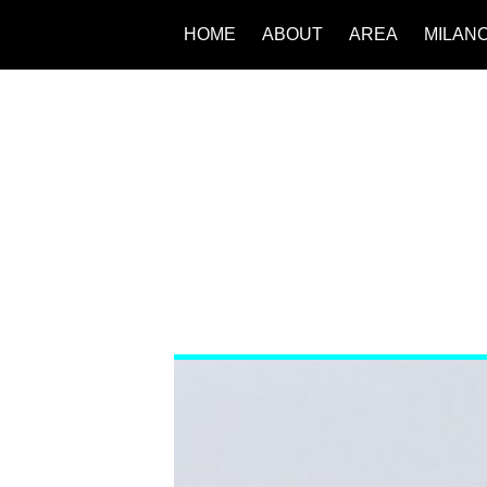
HOME
ABOUT
AREA
MILAN