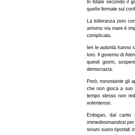
In totale secondo il g
quelle fermate sul conf
La tolleranza zero co
arrivino via mare è im
complicata.
Ieri le autorità hanno
loro. Il governo di Aten
questi giorni, sospe
democrazia.
Però, nonostante gli ap
che non gioca a suo f
tempo stesso non red
volenterosi.
Erdogan, dal canto s
immedesimandosi per un
siriani siano riportati