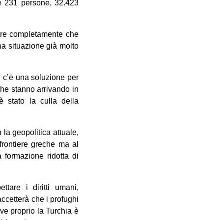
ate 231 persone, 32.423
dire completamente che
na situazione già molto
n c’è una soluzione per
i che stanno arrivando in
 stato la culla della
 la geopolitica attuale,
frontiere greche ma al
formazione ridotta di
tare i diritti umani,
ccetterà che i profughi
ove proprio la Turchia è