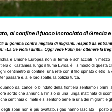
ato, al confine il fuoco incrociato di Grecia 
ili di gomma contro migliaia di migranti, respinti da entrambi
 «La Ue viola i diritti». Oggi vede Putin per ottenere la tregu
 Turchia e Unione Europea non si ferma e schiacciati in mezzo 
tiera di Kastanies, lungo il fiume Evros, è il simbolo di questa crisi
ni centimetro di confine, una rete con il filo spinato dietro la
er passare e, alle loro spalle, la polizia turca.
quando dal cancello blindato della frontiera sentiamo i primi l
ore sordo che annuncia l’inizio di una lunga mattinata di sco
che centinaia di metri e si sentono bene le urla dei migranti e gl
degli spari non è più ovattato, i gas hanno lasciato il posto a