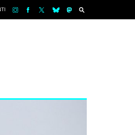
in
Fb
tw
bsky
ms
SEARCH
TI