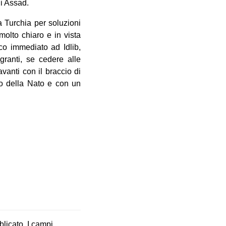
di Assad.
a Turchia per soluzioni
molto chiaro e in vista
oco immediato ad Idlib,
granti, se cedere alle
vanti con il braccio di
bro della Nato e con un
blicato.
I campi