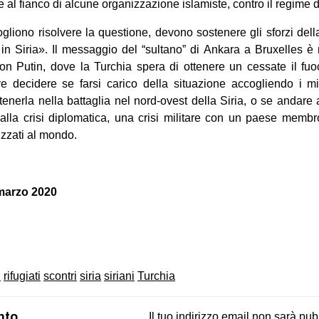
 al fianco di alcune organizzazione islamiste, contro il regime 
gliono risolvere la questione, devono sostenere gli sforzi dell
 in Siria». Il messaggio del “sultano” di Ankara a Bruxelles è 
con Putin, dove la Turchia spera di ottenere un cessate il fu
 decidere se farsi carico della situazione accogliendo i mi
tenerla nella battaglia nel nord-ovest della Siria, o se andare a
e alla crisi diplomatica, una crisi militare con un paese mem
nizzati al mondo.
 marzo 2020
on
book
uesky
i
rifugiati
scontri
siria
siriani
Turchia
nto
Il tuo indirizzo email non sarà pub