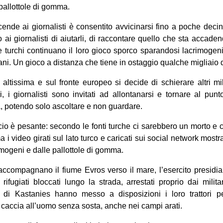
pallottole di gomma.
nde ai giornalisti è consentito avvicinarsi fino a poche decine
no ai giornalisti di aiutarli, di raccontare quello che sta accade
i e turchi continuano il loro gioco sporco sparandosi lacrimogen
iani. Un gioco a distanza che tiene in ostaggio qualche migliaio 
ltissima e sul fronte europeo si decide di schierare altri mi
, i giornalisti sono invitati ad allontanarsi e tornare al punto
ra, potendo solo ascoltare e non guardare.
ncio è pesante: secondo le fonti turche ci sarebbero un morto e ci
 video girati sul lato turco e caricati sui social network mostran
rimogeni e dalle pallottole di gomma.
compagnano il fiume Evros verso il mare, l’esercito presidia 
ifugiati bloccati lungo la strada, arrestati proprio dai milita
a di Kastanies hanno messo a disposizioni i loro trattori p
caccia all’uomo senza sosta, anche nei campi arati.