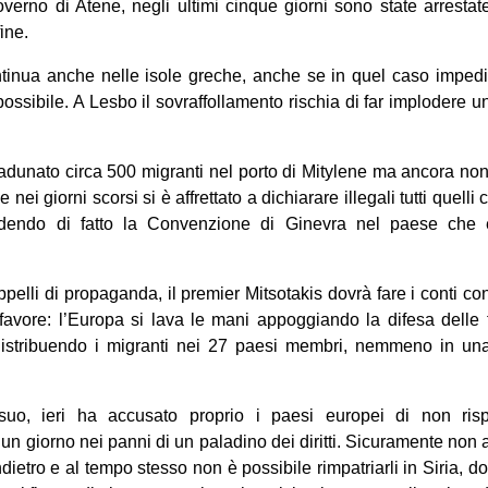
overno di Atene, negli ultimi cinque giorni sono state arrest
ine.
ntinua anche nelle isole greche, anche se in quel caso impe
possibile. A Lesbo il sovraffollamento rischia di far implodere u
 radunato circa 500 migranti nel porto di Mitylene ma ancora no
e nei giorni scorsi si è affrettato a dichiarare illegali tutti quell
ndendo di fatto la Convenzione di Ginevra nel paese che è
pelli di propaganda, il premier Mitsotakis dovrà fare i conti con
avore: l’Europa si lava le mani appoggiando la difesa delle 
istribuendo i migranti nei 27 paesi membri, nemmeno in una 
uo, ieri ha accusato proprio i paesi europei di non rispet
 giorno nei panni di un paladino dei diritti. Sicuramente non a
 indietro e al tempo stesso non è possibile rimpatriarli in Siria, d