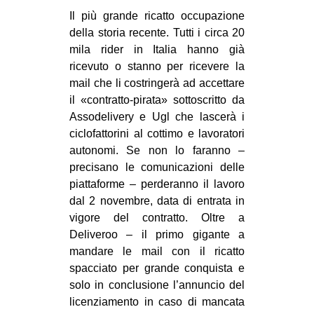
MILANO
Il più grande ricatto occupazione
MOBILITAZIONI
della storia recente. Tutti i circa 20
mila rider in Italia hanno già
SPAZI
ricevuto o stanno per ricevere la
SPORT POPOLARE
mail che li costringerà ad accettare
il «contratto-pirata» sottoscritto da
MOVIMENTI
Assodelivery e Ugl che lascerà i
AMBIENTE
ciclofattorini al cottimo e lavoratori
autonomi. Se non lo faranno –
ANTIFASCISMO
precisano le comunicazioni delle
DIRITTO ALL’ABITARE
piattaforme – perderanno il lavoro
dal 2 novembre, data di entrata in
GENERI
vigore del contratto. Oltre a
MIGRAZIONI
Deliveroo – il primo gigante a
mandare le mail con il ricatto
PRECARIATO
spacciato per grande conquista e
REPRESSIONE
solo in conclusione l’annuncio del
STUDENTI
licenziamento in caso di mancata