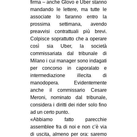
firma – anche Glovo e Uber stanno
CULTURE
mandando le lettere, ma tutte le
ARTE
associate lo faranno entro la
prossima settimana, avendo
CINEMA
preavvisi contrattuali più brevi.
MANIFESTI
Colpisce soprattutto che a operare
così sia Uber, la società
MUSICA
commissariata dal tribunale di
RECENSIONI
Milano i cui manager sono indagati
per concorso in caporalato e
INTERNAZIONALE
intermediazione illecita di
AFRICA
manodopera. Evidentemente
anche il commissario Cesare
AMERICHE
Meroni, nominato dal tribunale,
ESTREMO ORIENTE
considera i diritti dei rider solo fino
ad un certo punto.
EUROPA
«Abbiamo fatto parecchie
MEDIO ORIENTE
assemblee fra di noi e non c’è via
MONDO
di uscita, almeno per ora: saremo