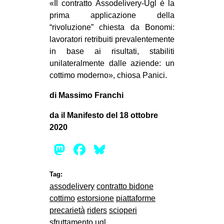
«Il contratto Assodelivery-Ugl è la
prima applicazione della
“rivoluzione” chiesta da Bonomi:
lavoratori retribuiti prevalentemente
in base ai risultati, stabiliti
unilateralmente dalle aziende: un
cottimo moderno», chiosa Panici.
di Massimo Franchi
da il Manifesto del 18 ottobre
2020
Mastodon
Facebook
Bluesky
Tag:
assodelivery
contratto bidone
cottimo
estorsione
piattaforme
precarietà
riders
scioperi
sfruttamento
ugl