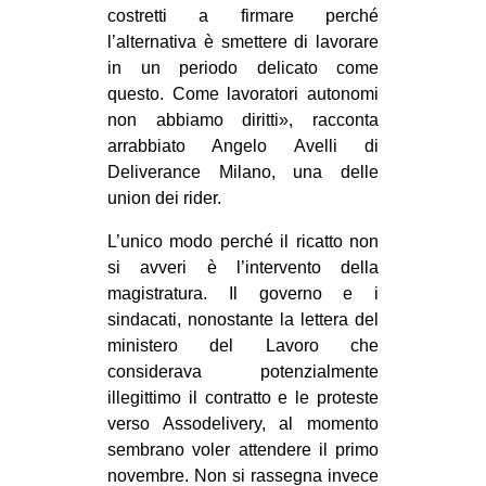
costretti a firmare perché
EVENTI
l’alternativa è smettere di lavorare
in un periodo delicato come
in
questo. Come lavoratori autonomi
non abbiamo diritti», racconta
Fb
arrabbiato Angelo Avelli di
Deliverance Milano, una delle
tw
union dei rider.
bsky
L’unico modo perché il ricatto non
si avveri è l’intervento della
ms
magistratura. Il governo e i
sindacati, nonostante la lettera del
SEARCH
ministero del Lavoro che
considerava potenzialmente
illegittimo il contratto e le proteste
verso Assodelivery, al momento
sembrano voler attendere il primo
novembre. Non si rassegna invece