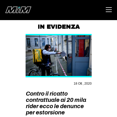
IN EVIDENZA
HOME
ABOUT
AREA
DEGENERAZIONE
GAZA FREESTYLE
CSOA LAMBRETTA
18 Ott , 2020
MSM
Contro il ricatto
contrattuale ai 20 mila
STUDENTI TSUNAMI
rider ecco le denunce
ZAM
per estorsione