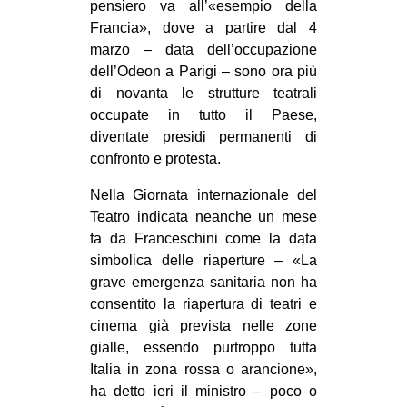
pensiero va all’«esempio della
CULTURE
Francia», dove a partire dal 4
ARTE
marzo – data dell’occupazione
dell’Odeon a Parigi – sono ora più
CINEMA
di novanta le strutture teatrali
MANIFESTI
occupate in tutto il Paese,
diventate presidi permanenti di
MUSICA
confronto e protesta.
RECENSIONI
Nella Giornata internazionale del
INTERNAZIONALE
Teatro indicata neanche un mese
fa da Franceschini come la data
AFRICA
simbolica delle riaperture – «La
AMERICHE
grave emergenza sanitaria non ha
ESTREMO ORIENTE
consentito la riapertura di teatri e
cinema già prevista nelle zone
EUROPA
gialle, essendo purtroppo tutta
MEDIO ORIENTE
Italia in zona rossa o arancione»,
ha detto ieri il ministro – poco o
MONDO