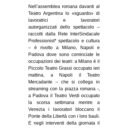
MILANO
Nell’assemblea romana davanti al
MOBILITAZIONI
Teatro Argentina lo «sguardo» di
lavoratrici e lavoratori
SPAZI
autorganizzati dello spettacolo –
SPORT POPOLARE
raccolti dalla Rete InterSindacale
Professionist* spettacolo e cultura
MOVIMENTI
– è rivolto a Milano, Napoli e
AMBIENTE
Padova dove sono cominciate le
occupazioni dei teatri: a Milano è il
ANTIFASCISMO
Piccolo Teatro Grassi occupato ieri
DIRITTO ALL’ABITARE
mattina, a Napoli il Teatro
Mercadante – che si collega in
GENERI
streaming con la piazza romana -,
MIGRAZIONI
a Padova il Teatro Verdi occupato
la scorsa settimana mentre a
PRECARIATO
Venezia i lavoratori bloccano il
REPRESSIONE
Ponte della Libertà con i loro bauli.
STUDENTI
E negli interventi della giornata il