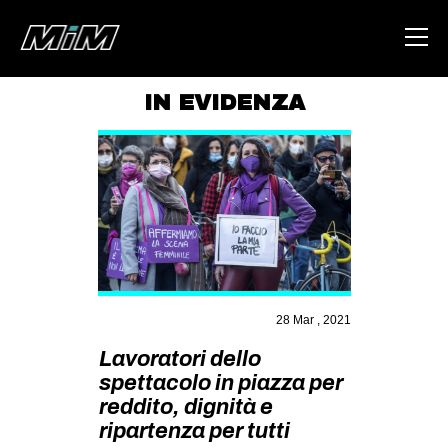
IN EVIDENZA
HOME
ABOUT
AREA
DEGENERAZIONE
GAZA FREESTYLE
CSOA LAMBRETTA
28 Mar , 2021
MSM
Lavoratori dello
spettacolo in piazza per
STUDENTI TSUNAMI
reddito, dignità e
ZAM
ripartenza per tutti