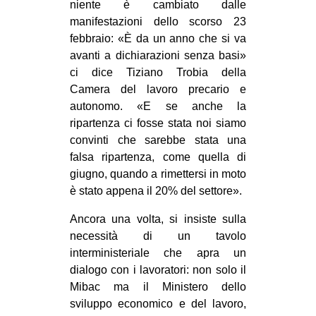
niente è cambiato dalle
EVENTI
manifestazioni dello scorso 23
febbraio: «È da un anno che si va
in
avanti a dichiarazioni senza basi»
ci dice Tiziano Trobia della
Fb
Camera del lavoro precario e
autonomo. «E se anche la
tw
ripartenza ci fosse stata noi siamo
convinti che sarebbe stata una
bsky
falsa ripartenza, come quella di
giugno, quando a rimettersi in moto
ms
è stato appena il 20% del settore».
SEARCH
Ancora una volta, si insiste sulla
necessità di un tavolo
interministeriale che apra un
dialogo con i lavoratori: non solo il
Mibac ma il Ministero dello
sviluppo economico e del lavoro,