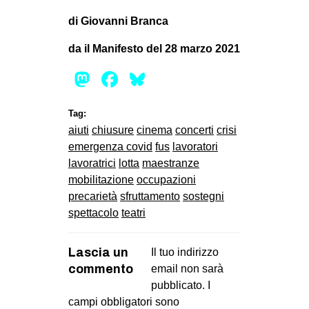
di Giovanni Branca
da il Manifesto del 28 marzo 2021
Mastodon
Facebook
Bluesky
Tag:
aiuti
chiusure
cinema
concerti
crisi
emergenza covid
fus
lavoratori
lavoratrici
lotta
maestranze
mobilitazione
occupazioni
precarietà
sfruttamento
sostegni
spettacolo
teatri
Lascia un
Il tuo indirizzo
commento
email non sarà
pubblicato.
I
campi obbligatori sono