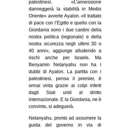
palestinesi. «L’annessione
CULTURE
danneggerà la stabilità in Medio
ARTE
Oriente» avverte Ayalon. «Il trattato
di pace con l’Egitto e quello con la
CINEMA
Giordania sono i due cardini della
MANIFESTI
nostra politica (regionale) e della
nostra sicurezza negli ultimi 30 o
MUSICA
40 anni», aggiunge alludendo a
RECENSIONI
rischi anche per Israele. Ma
Benyamin Netanyahu non ha i
INTERNAZIONALE
dubbi di Ayalon. La partita con i
AFRICA
palestinesi, pensa il premier, è
ormai vinta grazie ai colpi inferti
AMERICHE
dagli Stati uniti al diritto
ESTREMO ORIENTE
internazionale. E la Giordania, ne è
convinto, si adeguerà.
EUROPA
MEDIO ORIENTE
Netanyahu, pronto ad assumere la
guida del governo in via di
MONDO