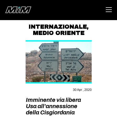
INTERNAZIONALE
,
MEDIO ORIENTE
HOME
ABOUT
AREA
DEGENERAZIONE
GAZA FREESTYLE
CSOA LAMBRETTA
30 Apr , 2020
MSM
Imminente via libera
STUDENTI TSUNAMI
Usa all’annessione
ZAM
della Cisgiordania