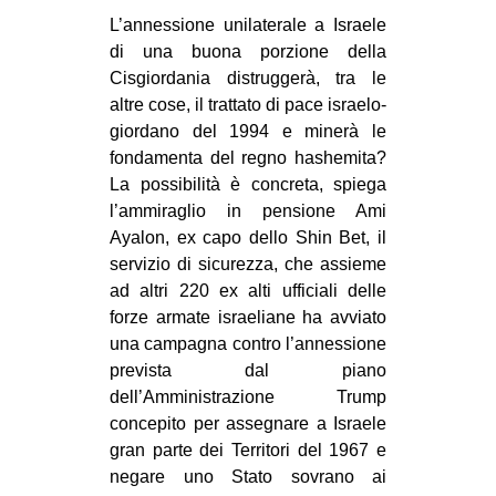
MILANO
L’annessione unilaterale a Israele
MOBILITAZIONI
di una buona porzione della
Cisgiordania distruggerà, tra le
SPAZI
altre cose, il trattato di pace israelo-
SPORT POPOLARE
giordano del 1994 e minerà le
fondamenta del regno hashemita?
MOVIMENTI
La possibilità è concreta, spiega
AMBIENTE
l’ammiraglio in pensione Ami
Ayalon, ex capo dello Shin Bet, il
ANTIFASCISMO
servizio di sicurezza, che assieme
DIRITTO ALL’ABITARE
ad altri 220 ex alti ufficiali delle
forze armate israeliane ha avviato
GENERI
una campagna contro l’annessione
MIGRAZIONI
prevista dal piano
dell’Amministrazione Trump
PRECARIATO
concepito per assegnare a Israele
REPRESSIONE
gran parte dei Territori del 1967 e
STUDENTI
negare uno Stato sovrano ai