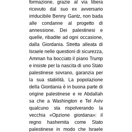
formazione, grazie al via libera
EVENTI
ricevuto dal suo ex avversario
irriducibile Benny Gantz, non bada
in
alle condanne al progetto di
annessione. Dei palestinesi e
Fb
quelle, ribadite ad ogni occasione,
dalla Giordania. Stretta alleata di
tw
Israele nelle questioni di sicurezza,
Amman ha bocciato il piano Trump
bsky
e insiste per la nascita di uno Stato
palestinese sovrano, garanzia per
ms
la sua stabilità. La popolazione
della Giordania è in buona parte di
SEARCH
origine palestinese e re Abdallah
sa che a Washington e Tel Aviv
qualcuno sta rispolverando la
vecchia «Opzione giordana»: il
regno hashemita come Stato
palestinese in modo che Israele