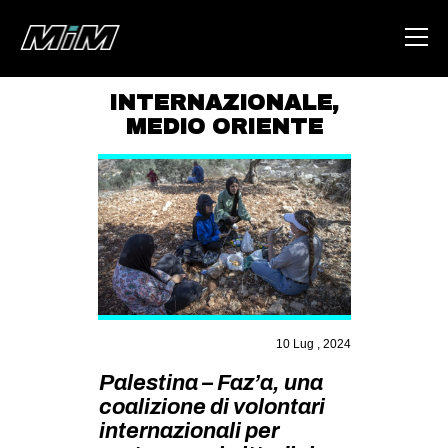
INTERNAZIONALE
,
MEDIO ORIENTE
HOME
ABOUT
AREA
DEGENERAZIONE
GAZA FREESTYLE
CSOA LAMBRETTA
10 Lug , 2024
MSM
Palestina – Faz’a, una
STUDENTI TSUNAMI
coalizione di volontari
ZAM
internazionali per