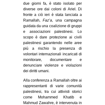
due giorni fa, è stato isolato per
CULTURE
diverse ore dai coloni di Ariel. Di
ARTE
fronte a ciò ieri è stata lanciata a
Ramallah,
Faz’a
, una campagna
CINEMA
guidata da una coalizione di gruppi
MANIFESTI
e associazioni palestinesi. Lo
MUSICA
scopo è dare protezione ai civili
palestinesi garantendo nelle aree
RECENSIONI
più a rischio la presenza di
INTERNAZIONALE
volontari internazionali incaricati di
monitorare, documentare e
AFRICA
denunciare violenze e violazioni
AMERICHE
dei diritti umani.
ESTREMO ORIENTE
Alla conferenza a Ramallah oltre ai
rappresentanti di varie comunità
EUROPA
palestinesi, tra cui attivisti storici
MEDIO ORIENTE
come Mohammed Khatib e
MONDO
Mahmud Zawahre, è intervenuta in