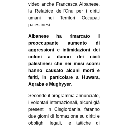
video anche Francesca Albanese,
EVENTI
la Relatrice dell’Onu per i diritti
umani nei Territori Occupati
in
palestinesi.
Fb
Albanese ha rimarcato il
preoccupante aumento di
tw
aggressioni e intimidazioni dei
coloni a danno dei civili
bsky
palestinesi che nei mesi scorsi
hanno causato alcuni morti e
ms
feriti, in particolare a Huwara,
Aqraba e Mughyyer.
SEARCH
Secondo il programma annunciato,
i volontari internazionali, alcuni già
presenti in Cisgiordania, faranno
due giorni di formazione su diritti e
obblighi legali, le tattiche di