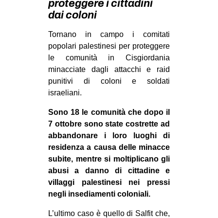
proteggere i cittadini
MILANO
dai coloni
MOBILITAZIONI
Tornano in campo i comitati
SPAZI
popolari palestinesi per proteggere
SPORT POPOLARE
le comunità in Cisgiordania
minacciate dagli attacchi e raid
MOVIMENTI
punitivi di coloni e soldati
AMBIENTE
israeliani.
ANTIFASCISMO
Sono 18 le comunità che dopo il
7 ottobre sono state costrette ad
DIRITTO ALL’ABITARE
abbandonare i loro luoghi di
GENERI
residenza a causa delle minacce
MIGRAZIONI
subite, mentre si moltiplicano gli
abusi a danno di cittadine e
PRECARIATO
villaggi palestinesi nei pressi
REPRESSIONE
negli insediamenti coloniali.
STUDENTI
L’ultimo caso è quello di Salfit che,