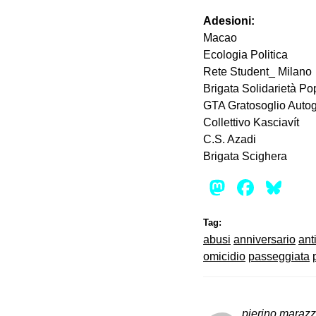
Adesioni:
Macao
Ecologia Politica
Rete Student_ Milano
Brigata Solidarietà P
GTA Gratosoglio Autog
Collettivo Kasciavít
C.S. Azadi
Brigata Scighera
Mastod
Face
Bl
Tag:
abusi
anniversario
anti
omicidio
passeggiata
pierino marazz