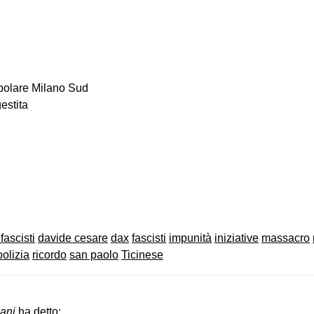
opolare Milano Sud
estita
on
book
uesky
fascisti
davide cesare
dax
fascisti
impunità
iniziative
massacro
polizia
ricordo
san paolo
Ticinese
ani
ha detto: