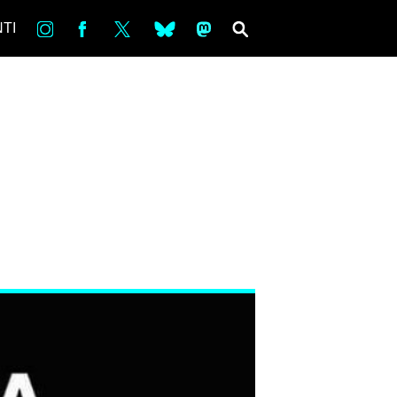
in
Fb
tw
bsky
ms
SEARCH
TI