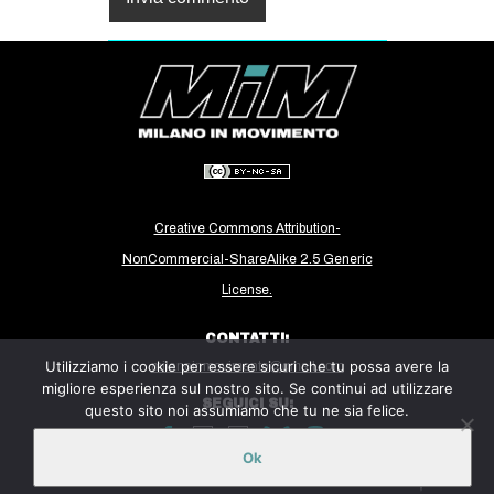
Creative Commons Attribution-
NonCommercial-ShareAlike 2.5 Generic
License.
CONTATTI:
Utilizziamo i cookie per essere sicuri che tu possa avere la
milanoinmovimento@gmail.com
migliore esperienza sul nostro sito. Se continui ad utilizzare
SEGUICI SU:
questo sito noi assumiamo che tu ne sia felice.
Ok
Sito ospitato sulla piattaforma
Midala