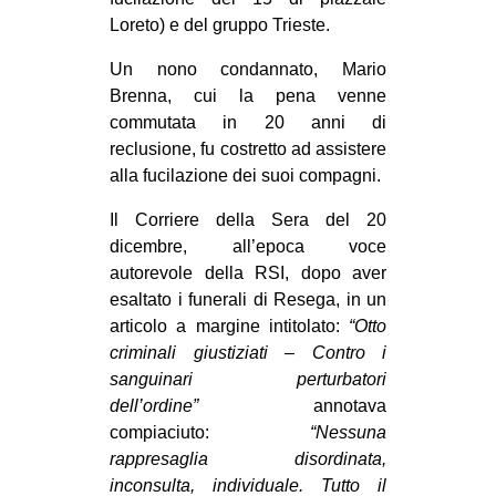
Loreto) e del gruppo Trieste.
EVENTI
Un nono condannato, Mario
in
Brenna, cui la pena venne
commutata in 20 anni di
Fb
reclusione, fu costretto ad assistere
alla fucilazione dei suoi compagni.
tw
Il Corriere della Sera del 20
bsky
dicembre, all’epoca voce
autorevole della RSI, dopo aver
ms
esaltato i funerali di Resega, in un
articolo a margine intitolato:
“Otto
SEARCH
criminali giustiziati – Contro i
sanguinari perturbatori
dell’ordine”
annotava
compiaciuto:
“Nessuna
rappresaglia disordinata,
inconsulta, individuale. Tutto il