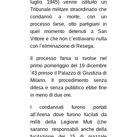
luglio 1945) venne istituito un
CULTURE
Tribunale militare straordinario che
ARTE
condannò a morte, con un
processo farse, otto partigiani in
CINEMA
quel momento detenuti a San
MANIFESTI
Vittore e che non c’entravano nulla
con l’eliminazione di Resega.
MUSICA
RECENSIONI
Il processo farsa si svolse nel
primo pomeriggio del 19 dicembre
INTERNAZIONALE
’43 presso il Palazzo di Giustizia di
Milano. Il procedimento senza
AFRICA
difesa e senza pubblico ebbe fine
AMERICHE
in meno di due ore.
ESTREMO ORIENTE
I condannati furono portati
EUROPA
all’Arena dove furono fucilati da
militi della Legione Muti (che
MEDIO ORIENTE
saranno responsabili anche della
MONDO
fucilazione dei 15 di piazzale