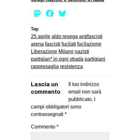
Mastodon
Facebook
Bluesky
Tag:
25 aprile
aldo resega
antifascisti
arena
fascisti
fucilati
fucilazione
Liberazione
Milano
nazisti
partigian* in ogni strada
partigiani
rappresaglia
resistenza
Lascia un
Il tuo indirizzo
commento
email non sarà
pubblicato.
I
campi obbligatori sono
contrassegnati
*
Commento
*