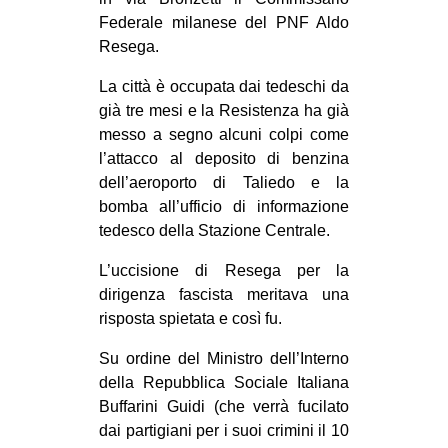
MILANO
Federale milanese del PNF Aldo
MOBILITAZIONI
Resega.
SPAZI
La città è occupata dai tedeschi da
già tre mesi e la Resistenza ha già
SPORT POPOLARE
messo a segno alcuni colpi come
MOVIMENTI
l’attacco al deposito di benzina
dell’aeroporto di Taliedo e la
AMBIENTE
bomba all’ufficio di informazione
ANTIFASCISMO
tedesco della Stazione Centrale.
DIRITTO ALL’ABITARE
L’uccisione di Resega per la
GENERI
dirigenza fascista meritava una
risposta spietata e così fu.
MIGRAZIONI
Su ordine del Ministro dell’Interno
PRECARIATO
della Repubblica Sociale Italiana
REPRESSIONE
Buffarini Guidi (che verrà fucilato
STUDENTI
dai partigiani per i suoi crimini il 10