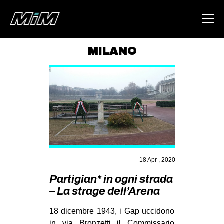
MILANO
HOME
ABOUT
AREA
DEGENERAZIONE
GAZA FREESTYLE
CSOA LAMBRETTA
18 Apr , 2020
MSM
Partigian* in ogni strada
– La strage dell’Arena
STUDENTI TSUNAMI
ZAM
18 dicembre 1943, i Gap uccidono
in via Bronzetti il Commissario