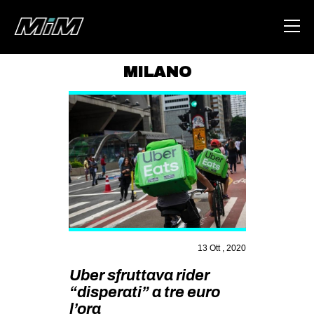
MILANO
HOME
ABOUT
AREA
DEGENERAZIONE
GAZA FREESTYLE
CSOA LAMBRETTA
MSM
13 Ott , 2020
STUDENTI TSUNAMI
Uber sfruttava rider
“disperati” a tre euro
ZAM
l’ora