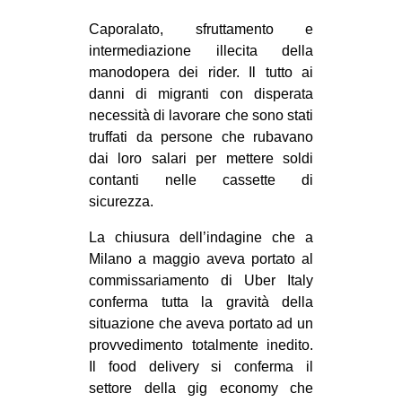
MILANO
Caporalato, sfruttamento e
MOBILITAZIONI
intermediazione illecita della
manodopera dei rider. Il tutto ai
SPAZI
danni di migranti con disperata
SPORT POPOLARE
necessità di lavorare che sono stati
truffati da persone che rubavano
MOVIMENTI
dai loro salari per mettere soldi
AMBIENTE
contanti nelle cassette di
ANTIFASCISMO
sicurezza.
DIRITTO ALL’ABITARE
La chiusura dell’indagine che a
Milano a maggio aveva portato al
GENERI
commissariamento di Uber Italy
MIGRAZIONI
conferma tutta la gravità della
PRECARIATO
situazione che aveva portato ad un
provvedimento totalmente inedito.
REPRESSIONE
Il food delivery si conferma il
STUDENTI
settore della gig economy che