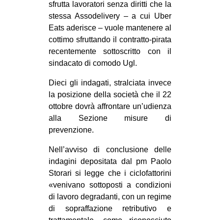
sfrutta lavoratori senza diritti che la
CULTURE
stessa Assodelivery – a cui Uber
ARTE
Eats aderisce – vuole mantenere al
cottimo sfruttando il contratto-pirata
CINEMA
recentemente sottoscritto con il
MANIFESTI
sindacato di comodo Ugl.
MUSICA
Dieci gli indagati, stralciata invece
RECENSIONI
la posizione della società che il 22
ottobre dovrà affrontare un’udienza
INTERNAZIONALE
alla Sezione misure di
prevenzione.
AFRICA
AMERICHE
Nell’avviso di conclusione delle
indagini depositata dal pm Paolo
ESTREMO ORIENTE
Storari si legge che i ciclofattorini
EUROPA
«venivano sottoposti a condizioni
di lavoro degradanti, con un regime
MEDIO ORIENTE
di sopraffazione retributivo e
MONDO