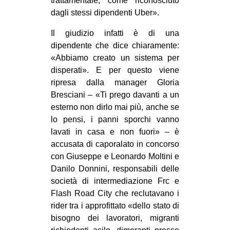
trattamentale, come riconosciuto
dagli stessi dipendenti Uber».
EVENTI
Il giudizio infatti è di una
in
dipendente che dice chiaramente:
«Abbiamo creato un sistema per
Fb
disperati». E per questo viene
ripresa dalla manager Gloria
tw
Bresciani – «Ti prego davanti a un
bsky
esterno non dirlo mai più, anche se
lo pensi, i panni sporchi vanno
ms
lavati in casa e non fuori» – è
accusata di caporalato in concorso
SEARCH
con Giuseppe e Leonardo Moltini e
Danilo Donnini, responsabili delle
società di intermediazione Frc e
Flash Road City che reclutavano i
rider tra i approfittato «dello stato di
bisogno dei lavoratori, migranti