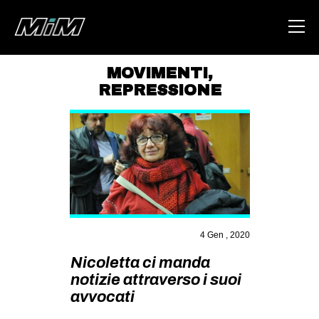
MOVIMENTI
,
REPRESSIONE
HOME
ABOUT
AREA
DEGENERAZIONE
GAZA FREESTYLE
CSOA LAMBRETTA
4 Gen , 2020
MSM
Nicoletta ci manda
STUDENTI TSUNAMI
notizie attraverso i suoi
avvocati
ZAM