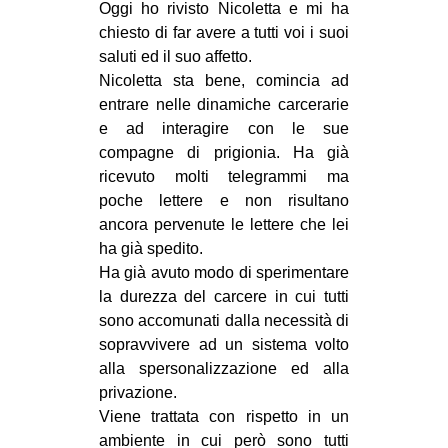
Oggi ho rivisto Nicoletta e mi ha
MILANO
chiesto di far avere a tutti voi i suoi
MOBILITAZIONI
saluti ed il suo affetto.
SPAZI
Nicoletta sta bene, comincia ad
entrare nelle dinamiche carcerarie
SPORT POPOLARE
e ad interagire con le sue
compagne di prigionia. Ha già
MOVIMENTI
ricevuto molti telegrammi ma
AMBIENTE
poche lettere e non risultano
ANTIFASCISMO
ancora pervenute le lettere che lei
ha già spedito.
DIRITTO ALL’ABITARE
Ha già avuto modo di sperimentare
GENERI
la durezza del carcere in cui tutti
sono accomunati d
alla necessità di
MIGRAZIONI
sopravvivere ad un sistema volto
PRECARIATO
alla spersonalizzazione ed alla
privazione.
REPRESSIONE
Viene trattata con rispetto in un
STUDENTI
ambiente in cui però sono tutti