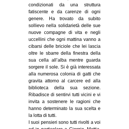
condizionati da una struttura
CULTURE
fatiscente e da carenze di ogni
ARTE
genere. Ha trovato da subito
CINEMA
sollievo nella solidarietà delle sue
nuove compagne di vita e negli
MANIFESTI
uccellini che ogni mattina vanno a
MUSICA
cibarsi delle briciole che lei lascia
oltre le sbarre della finestra della
RECENSIONI
sua cella all’alba mentre guarda
INTERNAZIONALE
sorgere il sole. Si è già interessata
alla numerosa colonia di gatti che
AFRICA
gravita attorno al carcere ed alla
AMERICHE
biblioteca della sua sezione.
Ribadisce di sentirvi tutti vicini e vi
ESTREMO ORIENTE
invita a sostenere le ragioni che
EUROPA
hanno determinato la sua scelta e
la lotta di tutti.
MEDIO ORIENTE
I suoi pensieri sono tutti rivolti a voi
MONDO