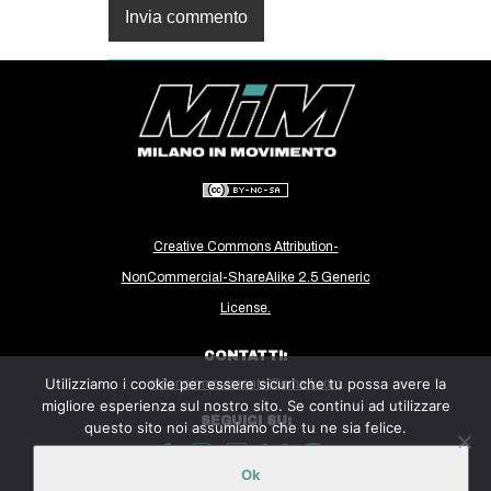
Creative Commons Attribution-
NonCommercial-ShareAlike 2.5 Generic
License.
CONTATTI:
Utilizziamo i cookie per essere sicuri che tu possa avere la
milanoinmovimento@gmail.com
migliore esperienza sul nostro sito. Se continui ad utilizzare
SEGUICI SU:
questo sito noi assumiamo che tu ne sia felice.
Ok