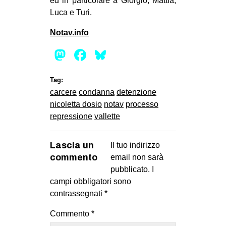
ed in particolare a Giorgio, Mattia,
Luca e Turi.
EVENTI
Notav.info
in
Mastodon
Facebook
Bluesky
Fb
Tag:
tw
carcere
condanna
detenzione
bsky
nicoletta dosio
notav
processo
repressione
vallette
ms
Lascia un
Il tuo indirizzo
SEARCH
commento
email non sarà
pubblicato.
I
campi obbligatori sono
contrassegnati
*
Commento
*