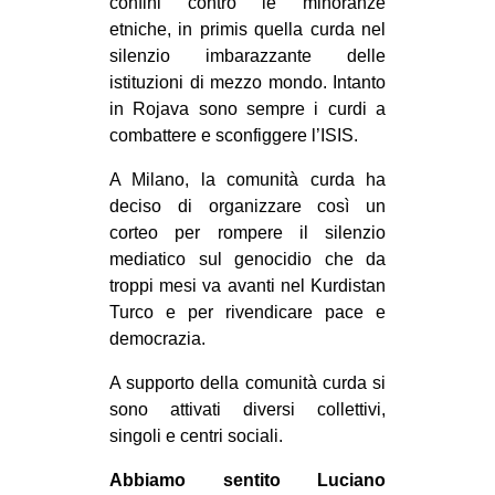
confini contro le minoranze
CULTURE
etniche, in primis quella curda nel
silenzio imbarazzante delle
ARTE
istituzioni di mezzo mondo. Intanto
CINEMA
in Rojava sono sempre i curdi a
MANIFESTI
combattere e sconfiggere l’ISIS.
MUSICA
A Milano, la comunità curda ha
deciso di organizzare così un
RECENSIONI
corteo per rompere il silenzio
INTERNAZIONALE
mediatico sul genocidio che da
troppi mesi va avanti nel Kurdistan
AFRICA
Turco e per rivendicare pace e
AMERICHE
democrazia.
ESTREMO ORIENTE
A supporto della comunità curda si
EUROPA
sono attivati diversi collettivi,
singoli e centri sociali.
MEDIO ORIENTE
Abbiamo sentito Luciano
MONDO