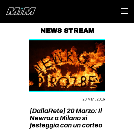
NEWS STREAM
HOME
ABOUT
AREA
DEGENERAZIONE
GAZA FREESTYLE
CSOA LAMBRETTA
20 Mar , 2016
MSM
[DallaRete] 20 Marzo: Il
STUDENTI TSUNAMI
Newroz a Milano si
festeggia con un corteo
ZAM