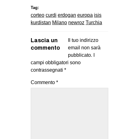
Tag:
corteo
curdi
erdogan
europa
isis
kurdistan
Milano
newroz
Turchia
Lascia un
Il tuo indirizzo
commento
email non sarà
pubblicato.
I
campi obbligatori sono
contrassegnati
*
Commento
*