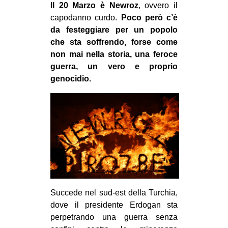
Il 20 Marzo è Newroz
, ovvero il
MILANO
capodanno curdo.
Poco però c’è
MOBILITAZIONI
da festeggiare per un popolo
SPAZI
che sta soffrendo, forse come
non mai nella storia, una feroce
SPORT POPOLARE
guerra, un vero e proprio
MOVIMENTI
genocidio.
AMBIENTE
ANTIFASCISMO
DIRITTO ALL’ABITARE
GENERI
MIGRAZIONI
PRECARIATO
Succede nel sud-est della Turchia,
REPRESSIONE
dove il presidente Erdogan sta
perpetrando una guerra senza
STUDENTI