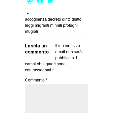
Mastodon
Facebook
Bluesky
Tag:
accoglienza
decreto
diritti
diritto
leggi
migranti
minniti
profughi
rifugiati
Lascia un
Il tuo indirizzo
commento
email non sarà
pubblicato.
I
campi obbligatori sono
contrassegnati
*
Commento
*