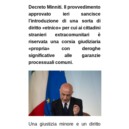
MILANO
Decreto Minniti. Il provvedimento
MOBILITAZIONI
approvato ieri sancisce
l’introduzione di una sorta di
SPAZI
diritto «etnico» per cui ai cittadini
SPORT POPOLARE
stranieri extracomunitari è
riservata una corsia giudiziaria
MOVIMENTI
«propria» con deroghe
AMBIENTE
significative alle garanzie
processuali comuni.
ANTIFASCISMO
DIRITTO ALL’ABITARE
GENERI
MIGRAZIONI
PRECARIATO
REPRESSIONE
STUDENTI
Una giustizia minore e un diritto