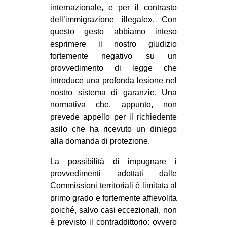
internazionale, e per il contrasto
EVENTI
dell’immigrazione illegale». Con
questo gesto abbiamo inteso
in
esprimere il nostro giudizio
fortemente negativo su un
Fb
provvedimento di legge che
introduce una profonda lesione nel
tw
nostro sistema di garanzie. Una
bsky
normativa che, appunto, non
prevede appello per il richiedente
ms
asilo che ha ricevuto un diniego
alla domanda di protezione.
SEARCH
La possibilità di impugnare i
provvedimenti adottati dalle
Commissioni territoriali è limitata al
primo grado e fortemente affievolita
poiché, salvo casi eccezionali, non
è previsto il contraddittorio: ovvero