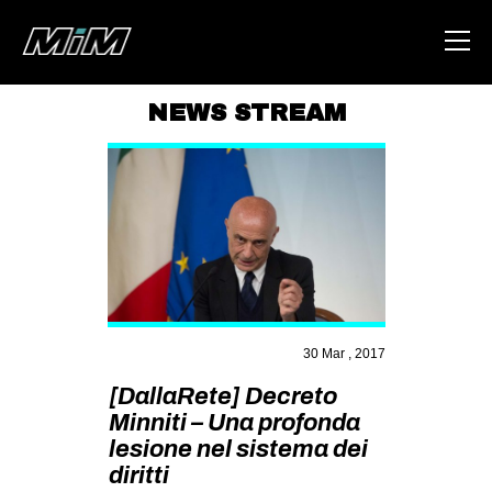
NEWS STREAM
HOME
ABOUT
AREA
DEGENERAZIONE
GAZA FREESTYLE
CSOA LAMBRETTA
30 Mar , 2017
MSM
[DallaRete] Decreto
Minniti – Una profonda
STUDENTI TSUNAMI
lesione nel sistema dei
ZAM
diritti