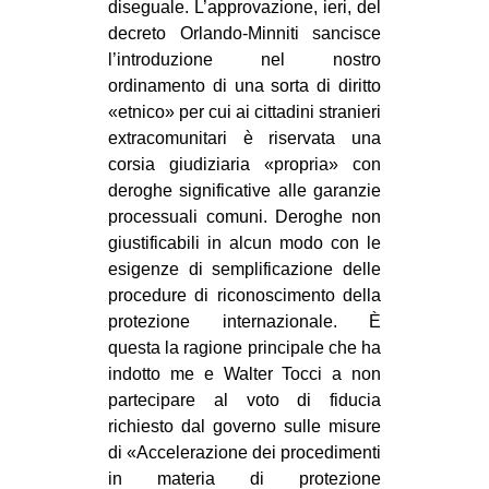
diseguale. L’approvazione, ieri, del
CULTURE
decreto Orlando-Minniti sancisce
ARTE
l’introduzione nel nostro
ordinamento di una sorta di diritto
CINEMA
«etnico» per cui ai cittadini stranieri
MANIFESTI
extracomunitari è riservata una
corsia giudiziaria «propria» con
MUSICA
deroghe significative alle garanzie
RECENSIONI
processuali comuni. Deroghe non
giustificabili in alcun modo con le
INTERNAZIONALE
esigenze di semplificazione delle
AFRICA
procedure di riconoscimento della
protezione internazionale. È
AMERICHE
questa la ragione principale che ha
ESTREMO ORIENTE
indotto me e Walter Tocci a non
partecipare al voto di fiducia
EUROPA
richiesto dal governo sulle misure
MEDIO ORIENTE
di «Accelerazione dei procedimenti
MONDO
in materia di protezione