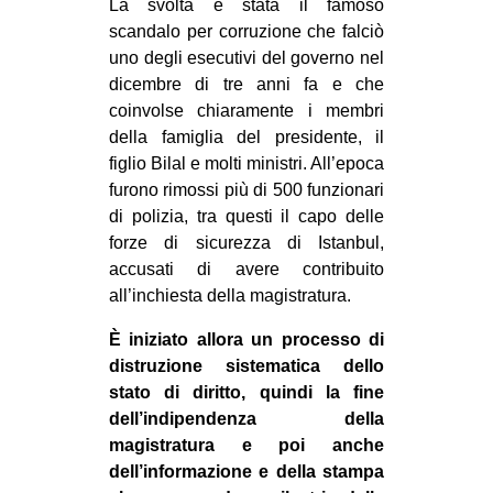
La svolta è stata il famoso
CULTURE
scandalo per corruzione che falciò
uno degli esecutivi del governo nel
ARTE
dicembre di tre anni fa e che
CINEMA
coinvolse chiaramente i membri
MANIFESTI
della famiglia del presidente, il
figlio Bilal e molti ministri. All’epoca
MUSICA
furono rimossi più di 500 funzionari
RECENSIONI
di polizia, tra questi il capo delle
forze di sicurezza di Istanbul,
INTERNAZIONALE
accusati di avere contribuito
AFRICA
all’inchiesta della magistratura.
AMERICHE
È iniziato allora un processo di
distruzione sistematica dello
ESTREMO ORIENTE
stato di diritto, quindi la fine
EUROPA
dell’indipendenza della
MEDIO ORIENTE
magistratura e poi anche
dell’informazione e della stampa
MONDO