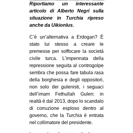
MILANO
Riportiamo un interessante
articolo di Alberto Negri sulla
MOBILITAZIONI
situazione in Turchia ripreso
SPAZI
anche da Uikionlus.
SPORT POPOLARE
C’è un’alternativa a Erdogan? È
stato lui stesso a creare le
MOVIMENTI
premesse per soffocare la società
AMBIENTE
civile turca. L’impennata della
repressione seguita al controgolpe
ANTIFASCISMO
sembra che possa fare tabula rasa
DIRITTO ALL’ABITARE
della borghesia e degli oppositori,
GENERI
non solo dei gulenisti, i seguaci
dell’imam Fethullah Gulen: in
MIGRAZIONI
realtà è dal 2013, dopo lo scandalo
PRECARIATO
di corruzione esploso dentro al
governo, che la Turchia è entrata
REPRESSIONE
nel collimatore del presidente.
STUDENTI