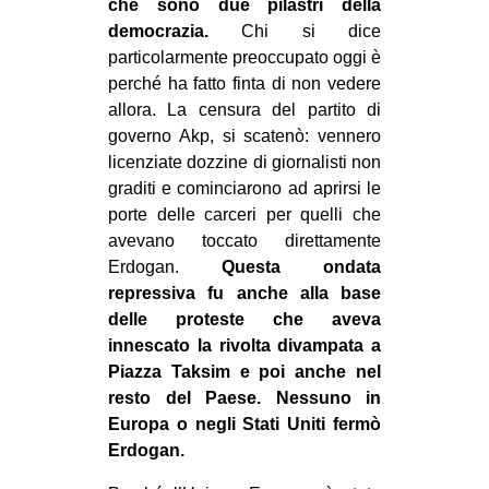
che sono due pilastri della
EVENTI
democrazia.
Chi si dice
particolarmente preoccupato oggi è
in
perché ha fatto finta di non vedere
allora. La censura del partito di
Fb
governo Akp, si scatenò: vennero
licenziate dozzine di giornalisti non
tw
graditi e cominciarono ad aprirsi le
porte delle carceri per quelli che
bsky
avevano toccato direttamente
Erdogan.
Questa ondata
ms
repressiva fu anche alla base
delle proteste che aveva
SEARCH
innescato la rivolta divampata a
Piazza Taksim e poi anche nel
resto del Paese. Nessuno in
Europa o negli Stati Uniti fermò
Erdogan.