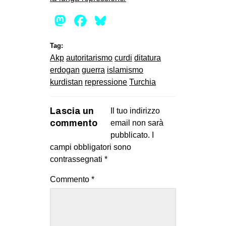
Mastodon
Facebook
Bluesky
Tag:
Akp
autoritarismo
curdi
ditatura
erdogan
guerra
islamismo
kurdistan
repressione
Turchia
Lascia un
Il tuo indirizzo
commento
email non sarà
pubblicato.
I
campi obbligatori sono
contrassegnati
*
Commento
*