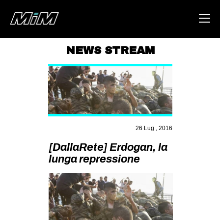
NEWS STREAM
HOME
ABOUT
AREA
DEGENERAZIONE
26 Lug , 2016
GAZA FREESTYLE
[DallaRete] Erdogan, la
CSOA LAMBRETTA
lunga repressione
MSM
STUDENTI TSUNAMI
ZAM