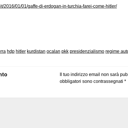
.it/2016/01/01/gaffe-di-erdogan-in-turchia-farei-come-hitler/
on
book
uesky
rra
hdp
hitler
kurdistan
ocalan
pkk
presidenzialismo
regime auto
nto
Il tuo indirizzo email non sarà pub
obbligatori sono contrassegnati
*