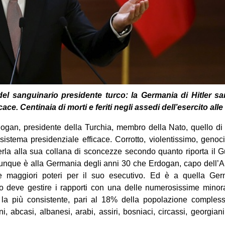
el sanguinario presidente turco: la Germania di Hitler s
ace. Centinaia di morti e feriti negli assedi dell’esercito alle
gan, presidente della Turchia, membro della Nato, quello di A
stema presidenziale efficace. Corrotto, violentissimo, genoci
rla alla sua collana di sconcezze secondo quanto riporta il G
Dunque è alla Germania degli anni 30 che Erdogan, capo dell’Ak
maggiori poteri per il suo esecutivo. Ed è a quella Germ
 deve gestire i rapporti con una delle numerosissime minor
 la più consistente, pari al 18% della popolazione complessiv
, abcasi, albanesi, arabi, assiri, bosniaci, circassi, georgiani