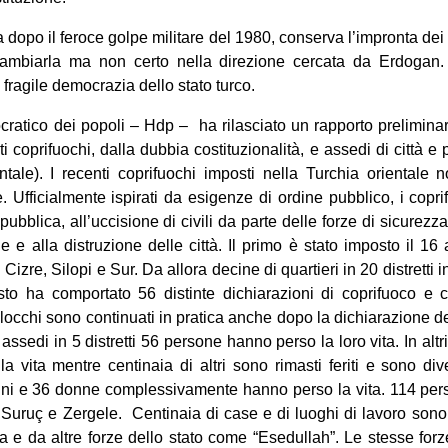
 dopo il feroce golpe militare del 1980, conserva l’impronta dei mi
ambiarla ma non certo nella direzione cercata da Erdogan.
 fragile democrazia dello stato turco.
mocratico dei popoli – Hdp – ha rilasciato un rapporto prelimina
ti coprifuochi, dalla dubbia costituzionalità, e assedi di città e
ntale). I recenti coprifuochi imposti nella Turchia oriental
e. Ufficialmente ispirati da esigenze di ordine pubblico, i copr
pubblica, all’uccisione di civili da parte delle forze di sicurezza,
le e alla distruzione delle città. Il primo è stato imposto il 16
i Cizre, Silopi e Sur. Da allora decine di quartieri in 20 distretti i
sto ha comportato 56 distinte dichiarazioni di coprifuoco 
 blocchi sono continuati in pratica anche dopo la dichiarazione de
assedi in 5 distretti 56 persone hanno perso la loro vita. In altri 
la vita mentre centinaia di altri sono rimasti feriti e sono div
i e 36 donne complessivamente hanno perso la vita. 114 per
Suruç e Zergele. Centinaia di case e di luoghi di lavoro sono st
za e da altre forze dello stato come “Esedullah”. Le stesse forz