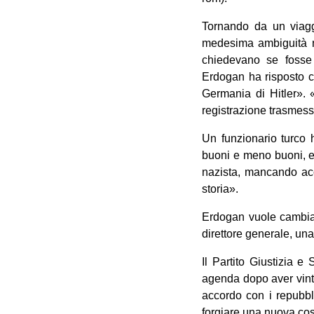
Tornando da un viaggi
medesima ambiguità nei
chiedevano se fosse 
Erdogan ha risposto c
Germania di Hitler». «
registrazione trasmess
Un funzionario turco 
buoni e meno buoni, e 
nazista, mancando acc
storia».
Erdogan vuole cambiare
direttore generale, un
Il Partito Giustizia 
agenda dopo aver vint
accordo con i repubbli
forgiare una nuova cos