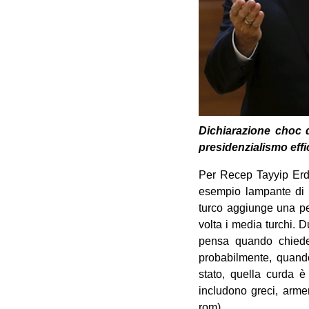
Dichiarazione choc d
presidenzialismo effic
Per Recep Tayyip Erdo
esempio lampante di si
turco aggiunge una pe
volta i media turchi. 
pensa quando chiede 
probabilmente, quando
stato, quella curda è
includono greci, armeni
rom).