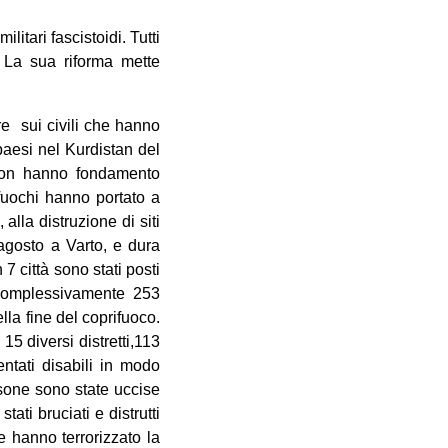
litari fascistoidi. Tutti
 La sua riforma mette
re sui civili che hanno
 paesi nel Kurdistan del
e non hanno fondamento
ifuochi hanno portato a
 alla distruzione di siti
 agosto a Varto, e dura
n 7 città sono stati posti
e complessivamente 253
lla fine del coprifuoco.
15 diversi distretti,113
entati disabili in modo
sone sono state uccise
ati bruciati e distrutti
e hanno terrorizzato la