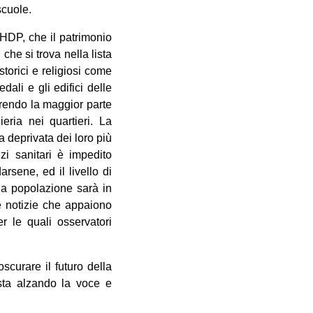
scuole.
HDP, che il patrimonio
 che si trova nella lista
torici e religiosi come
li e gli edifici delle
orrendo la maggior parte
eria nei quartieri. La
a deprivata dei loro più
zi sanitari è impedito
rsene, ed il livello di
la popolazione sarà in
Le notizie che appaiono
r le quali osservatori
scurare il futuro della
sta alzando la voce e