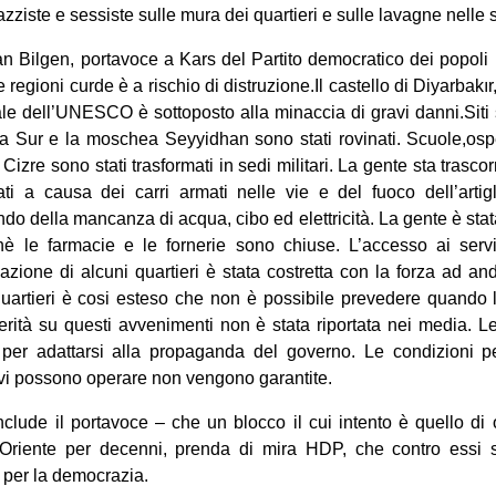
azziste e sessiste sulle mura dei quartieri e sulle lavagne nelle 
 Bilgen, portavoce a Kars del Partito democratico dei popoli 
e regioni curde è a rischio di distruzione.Il castello di Diyarbakır,
e dell’UNESCO è sottoposto alla minaccia di gravi danni.Siti s
 Sur e la moschea Seyyidhan sono stati rovinati. Scuole,ospeda
 Cizre sono stati trasformati in sedi militari. La gente sta trasc
ti a causa dei carri armati nelle vie e del fuoco dell’artigli
do della mancanza di acqua, cibo ed elettricità. La gente è stat
ichè le farmacie e le fornerie sono chiuse. L’accesso ai servi
azione di alcuni quartieri è stata costretta con la forza ad anda
 quartieri è cosi esteso che non è possibile prevedere quando 
erità su questi avvenimenti non è stata riportata nei media. 
 per adattarsi alla propaganda del governo. Le condizioni pe
ivi possono operare non vengono garantite.
ude il portavoce – che un blocco il cui intento è quello di o
Oriente per decenni, prenda di mira HDP, che contro essi 
 per la democrazia.