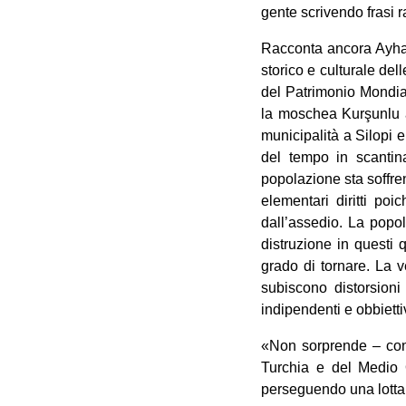
gente scrivendo frasi r
Racconta ancora Ayhan
storico e culturale dell
del Patrimonio Mondial
la moschea Kurşunlu a
municipalità a Silopi e
del tempo in scantina
popolazione sta soffren
elementari diritti po
dall’assedio. La popol
distruzione in questi
grado di tornare. La v
subiscono distorsioni
indipendenti e obbiett
«Non sorprende – concl
Turchia e del Medio 
perseguendo una lotta