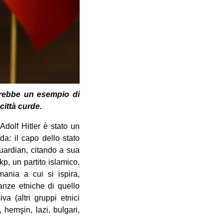
arebbe un esempio di
 città curde.
dolf Hitler è stato un
da: il capo dello stato
uardian, citando a sua
p, un partito islamico,
ania a cui si ispira,
anze etniche di quello
a (altri gruppi etnici
, hemşin, lazi, bulgari,