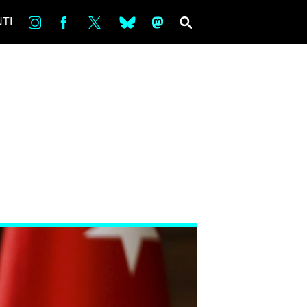
in
Fb
tw
bsky
ms
SEARCH
TI