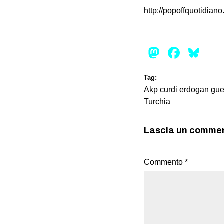
http://popoffquotidiano
Mastod
Face
Bl
Tag:
Akp
curdi
erdogan
gue
Turchia
Lascia un comme
Commento
*