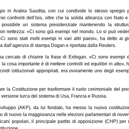
o in Arabia Saudita, con cui condivide lo stesso spregio pe
 confronti dell’Isis, oltre che la solida alleanza con Nato e 
possibile un sistema presidenziale mantenendo la struttura 
on nettezza: «Ci sono già esempi nel mondo. Lo si può vede
Ci sono stati molti esempi in vari altri paesi», ha detto ai g
a dall’agenzia di stampa Dogan e riportata dalla Reuters.
ha cercato di chiarire la frase di Erdogan. «Ci sono esempi di
la cosa importante è di mettere controlli ed equilibri in atto»,
ordi istituzionali appropriati, era ovviamente uno degli esemp
 la Costituzione per trasformare il ruolo cerimoniale del pre
a versione turca del sistema di Usa, Francia e Russia.
e Sviluppo (AKP), da lui fondato, ha messo la nuova costituzio
o di nuovo la maggioranza nelle elezioni parlamentari di nov
cani popolari, il principale partito di opposizione (CHP) per ri
tituzione.