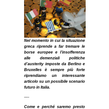
MILANO
MOBILITAZIONI
SPAZI
SPORT POPOLARE
MOVIMENTI
Nel momento in cui la situazione
AMBIENTE
greca riprende a far tremare le
borse europee e l’insofferenza
ANTIFASCISMO
alle demenziali politiche
DIRITTO ALL’ABITARE
d’austerity imposte da Berlino e
Bruxelles è sempre più forte
GENERI
riprendiamo un interessante
MIGRAZIONI
articolo su un possibile scenario
futuro in Italia.
PRECARIATO
REPRESSIONE
—-
STUDENTI
Come e perché saremo presto