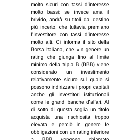
molto sicuri con tassi d’interesse
EVENTI
molto bassi; se invece ama il
brivido, andrà su titoli dal destino
in
più incerto, che tuttavia premiano
l’investitore con tassi d’interesse
Fb
molto alti. Ci informa il sito della
Borsa Italiana, che «in genere un
tw
rating che giunga fino al limite
bsky
minimo della tripla B (BBB) viene
considerato un investimento
ms
relativamente sicuro sul quale si
possono indirizzare i propri capitali
SEARCH
anche gli investitori istituzionali
come le grandi banche d’affari. Al
di sotto di questa soglia un titolo
acquista una rischiosità troppo
elevata e perciò in genere le
obbligazioni con un rating inferiore
a BBB vengono chiamate