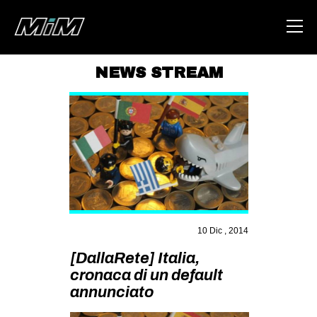
NEWS STREAM
HOME
ABOUT
AREA
DEGENERAZIONE
GAZA FREESTYLE
CSOA LAMBRETTA
10 Dic , 2014
MSM
[DallaRete] Italia,
STUDENTI TSUNAMI
cronaca di un default
annunciato
ZAM