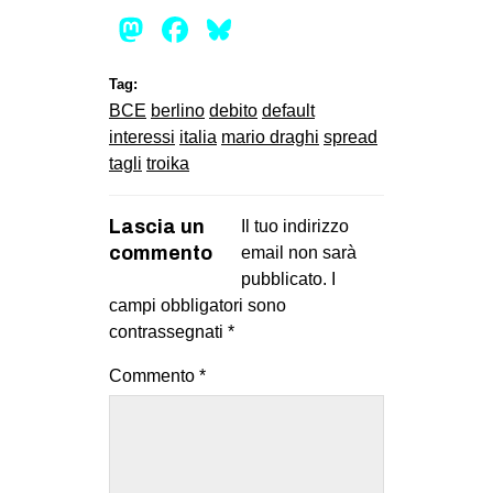
Mastodon
Facebook
Bluesky
Tag:
BCE
berlino
debito
default
interessi
italia
mario draghi
spread
tagli
troika
Lascia un
Il tuo indirizzo
commento
email non sarà
pubblicato.
I
campi obbligatori sono
contrassegnati
*
Commento
*