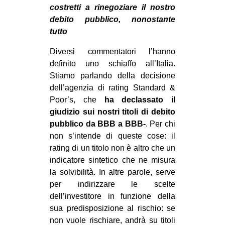
costretti a rinegoziare il nostro
CULTURE
debito pubblico, nonostante
ARTE
tutto
CINEMA
Diversi commentatori l’hanno
MANIFESTI
definito uno schiaffo all’Italia.
Stiamo parlando della decisione
MUSICA
dell’agenzia di rating Standard &
RECENSIONI
Poor’s, che
ha declassato il
giudizio sui nostri titoli di debito
INTERNAZIONALE
pubblico da BBB a BBB-
. Per chi
AFRICA
non s’intende di queste cose: il
rating di un titolo non è altro che un
AMERICHE
indicatore sintetico che ne misura
ESTREMO ORIENTE
la solvibilità. In altre parole, serve
per indirizzare le scelte
EUROPA
dell’investitore in funzione della
MEDIO ORIENTE
sua predisposizione al rischio: se
MONDO
non vuole rischiare, andrà su titoli