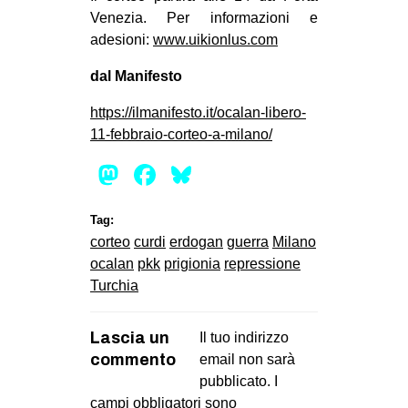
Venezia. Per informazioni e
EVENTI
adesioni:
www.uikionlus.com
in
dal Manifesto
Fb
https://ilmanifesto.it/ocalan-libero-
11-febbraio-corteo-a-milano/
tw
Mastodon
Facebook
Bluesky
bsky
Tag:
ms
corteo
curdi
erdogan
guerra
Milano
ocalan
pkk
prigionia
repressione
SEARCH
Turchia
Lascia un
Il tuo indirizzo
commento
email non sarà
pubblicato.
I
campi obbligatori sono