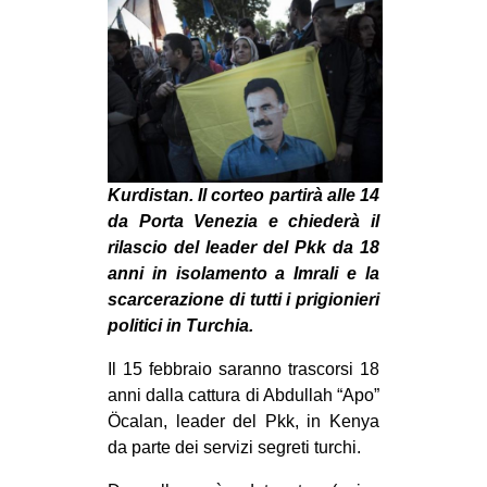
MILANO
MOBILITAZIONI
SPAZI
SPORT POPOLARE
MOVIMENTI
Kurdistan. Il corteo partirà alle 14
AMBIENTE
da Porta Venezia e chiederà il
ANTIFASCISMO
rilascio del leader del Pkk da 18
anni in isolamento a Imrali e la
DIRITTO ALL’ABITARE
scarcerazione di tutti i prigionieri
GENERI
politici in Turchia.
MIGRAZIONI
Il 15 febbraio saranno trascorsi 18
PRECARIATO
anni dalla cattura di Abdullah “Apo”
Öcalan, leader del Pkk, in Kenya
REPRESSIONE
da parte dei servizi segreti turchi.
STUDENTI