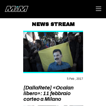
NEWS STREAM
HOME
ABOUT
AREA
DEGENERAZIONE
GAZA FREESTYLE
CSOA LAMBRETTA
5 Feb , 2017
MSM
[DallaRete] «Ocalan
STUDENTI TSUNAMI
libero»: 11 febbraio
corteo a Milano
ZAM