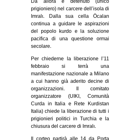
Da allora è detenuto (unico
CULTURE
prigioniero) nel carcere dell’isola di
Imralı. Dalla sua cella Öcalan
ARTE
continua a guidare le aspirazioni
CINEMA
del popolo kurdo e la soluzione
MANIFESTI
pacifica di una questione ormai
secolare.
MUSICA
Per chiederne la liberazione l’11
RECENSIONI
febbraio si terrà una
INTERNAZIONALE
manifestazione nazionale a Milano
a cui hanno già aderito decine di
AFRICA
organizzazioni. Il comitato
AMERICHE
organizzatore (UIKI, Comunità
Curda in Italia e Rete Kurdistan
ESTREMO ORIENTE
Italia) chiede la liberazione di tutti i
EUROPA
prigionieri politici in Turchia e la
MEDIO ORIENTE
chiusura del carcere di Imralı.
MONDO
Il corteo partirà alle 14 da Porta