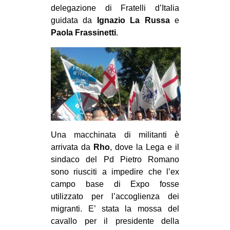
delegazione di Fratelli d’Italia
EVENTI
guidata da
Ignazio La Russa
e
Paola Frassinetti
.
in
Fb
tw
bsky
ms
Una macchinata di militanti è
arrivata da
Rho
, dove la Lega e il
SEARCH
sindaco del Pd Pietro Romano
sono riusciti a impedire che l’ex
campo base di Expo fosse
utilizzato per l’accoglienza dei
migranti. E’ stata la mossa del
cavallo per il presidente della