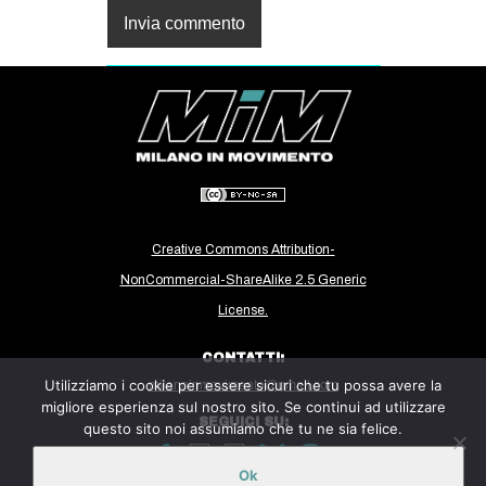
Creative Commons Attribution-
NonCommercial-ShareAlike 2.5 Generic
License.
CONTATTI:
Utilizziamo i cookie per essere sicuri che tu possa avere la
milanoinmovimento@gmail.com
migliore esperienza sul nostro sito. Se continui ad utilizzare
SEGUICI SU:
questo sito noi assumiamo che tu ne sia felice.
Ok