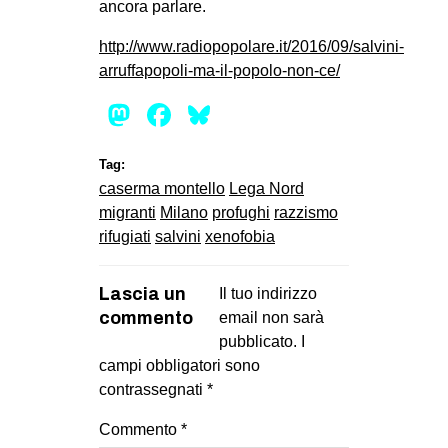
ancora parlare.
http://www.radiopopolare.it/2016/09/salvini-
arruffapopoli-ma-il-popolo-non-ce/
Mastodon
Facebook
Bluesky
Tag:
caserma montello
Lega Nord
migranti
Milano
profughi
razzismo
rifugiati
salvini
xenofobia
Lascia un
Il tuo indirizzo
commento
email non sarà
pubblicato.
I
campi obbligatori sono
contrassegnati
*
Commento
*