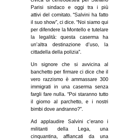
CULTURE
Parisi sindaco e oggi tra i più
attivi del comitato. “Salvini ha fatto
ARTE
il suo show”, ci dice. “Noi siamo qui
CINEMA
per difendere la Montello e tutelare
la legalità: questa caserma ha
MANIFESTI
un’altra destinazione d’uso, la
MUSICA
cittadella della polizia”.
RECENSIONI
Un signore che si avvicina al
INTERNAZIONALE
banchetto per firmare ci dice che il
vero razzismo è ammassare 300
AFRICA
immigrati in una caserma senza
AMERICHE
fargli fare nulla. “Poi staranno tutto
il giorno al parchetto, e i nostri
ESTREMO ORIENTE
bimbi dove andranno?”.
EUROPA
Ad applaudire Salvini c’erano i
MEDIO ORIENTE
militanti della Lega, una
MONDO
cinquantina, affiancati da una