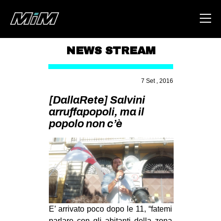
NEWS STREAM
HOME
7 Set , 2016
ABOUT
[DallaRete] Salvini
AREA
arruffapopoli, ma il
popolo non c’è
DEGENERAZIONE
GAZA FREESTYLE
CSOA LAMBRETTA
MSM
STUDENTI TSUNAMI
ZAM
E’ arrivato poco dopo le 11, “fatemi
parlare con gli abitanti della zona