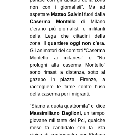
MILANO
non con i giornalisti”. Ma ad
MOBILITAZIONI
aspettare
Matteo Salvini
fuori dalla
Caserma Montello
di Milano
SPAZI
c’erano più giornalisti e militanti
SPORT POPOLARE
della Lega che cittadini della
zona.
Il quartiere oggi non c’era
.
MOVIMENTI
Gli animatori dei comitati “Caserma
AMBIENTE
Montello ai milanesi” e “No
profughi alla caserma Montello”
ANTIFASCISMO
sono rimasti a distanza, sotto al
DIRITTO ALL’ABITARE
gazebo in piazza Firenze, a
raccogliere le firme contro l’uso
GENERI
della caserma per i migranti.
MIGRAZIONI
“Siamo a quota quattromila” ci dice
PRECARIATO
Massimiliano Baglioni
, un tempo
REPRESSIONE
giovane militante del Pci, qualche
mese fa candidato con la lista
STUDENTI
civica di centrodestra per Stefano