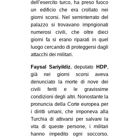
dell’esercito turco, ha preso fuoco
CULTURE
un edificio che era crollato nei
ARTE
giorni scorsi. Nel seminterrato del
palazzo si trovavano imprigionati
CINEMA
numerosi civili, che oltre dieci
MANIFESTI
giorni fa si erano riparati in quel
luogo cercando di proteggersi dagli
MUSICA
attacchi dei militari.
RECENSIONI
Faysal Sariyildiz
, deputato
HDP
,
INTERNAZIONALE
già nei giorni scorsi aveva
denunciato la morte di nove dei
AFRICA
civili feriti e le gravissime
AMERICHE
condizioni degli altri. Nonostante la
ESTREMO ORIENTE
pronuncia della Corte europea per
i diritti umani, che imponeva alla
EUROPA
Turchia di attivarsi per salvare la
MEDIO ORIENTE
vita di queste persone, i militari
hanno impedito ogni soccorso.
MONDO