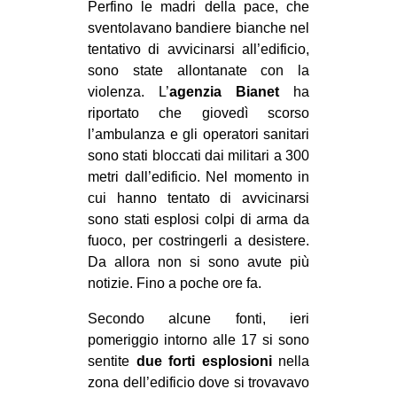
Perfino le madri della pace, che
EVENTI
sventolavano bandiere bianche nel
tentativo di avvicinarsi all’edificio,
in
sono state allontanate con la
violenza. L’
agenzia Bianet
ha
Fb
riportato che giovedì scorso
l’ambulanza e gli operatori sanitari
tw
sono stati bloccati dai militari a 300
metri dall’edificio. Nel momento in
bsky
cui hanno tentato di avvicinarsi
sono stati esplosi colpi di arma da
ms
fuoco, per costringerli a desistere.
Da allora non si sono avute più
SEARCH
notizie. Fino a poche ore fa.
Secondo alcune fonti, ieri
pomeriggio intorno alle 17 si sono
sentite
due forti esplosioni
nella
zona dell’edificio dove si trovavavo