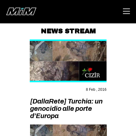
NEWS STREAM
HOME
ABOUT
AREA
DEGENERAZIONE
GAZA FREESTYLE
8 Feb , 2016
CSOA LAMBRETTA
[DallaRete] Turchia: un
MSM
genocidio alle porte
d’Europa
STUDENTI TSUNAMI
ZAM