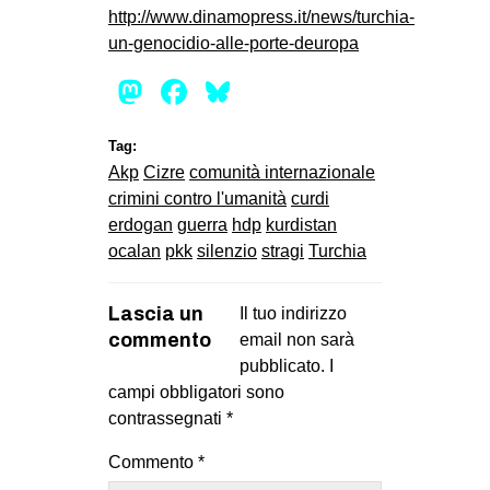
http://www.dinamopress.it/news/turchia-
un-genocidio-alle-porte-deuropa
Mastodon
Facebook
Bluesky
Tag:
Akp
Cizre
comunità internazionale
crimini contro l'umanità
curdi
erdogan
guerra
hdp
kurdistan
ocalan
pkk
silenzio
stragi
Turchia
Lascia un
Il tuo indirizzo
commento
email non sarà
pubblicato.
I
campi obbligatori sono
contrassegnati
*
Commento
*