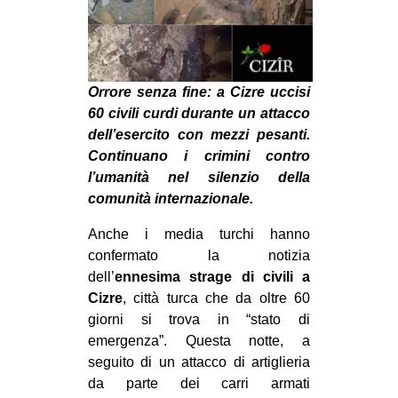
MILANO
MOBILITAZIONI
SPAZI
Orrore senza fine: a Cizre uccisi
SPORT POPOLARE
60 civili curdi durante un attacco
dell’esercito con mezzi pesanti.
MOVIMENTI
Continuano i crimini contro
AMBIENTE
l’umanità nel silenzio della
ANTIFASCISMO
comunità internazionale.
DIRITTO ALL’ABITARE
Anche i media turchi hanno
confermato la notizia
GENERI
dell’
ennesima strage di civili a
MIGRAZIONI
Cizre
, città turca che da oltre 60
PRECARIATO
giorni si trova in “stato di
emergenza”. Questa notte, a
REPRESSIONE
seguito di un attacco di artiglieria
STUDENTI
da parte dei carri armati