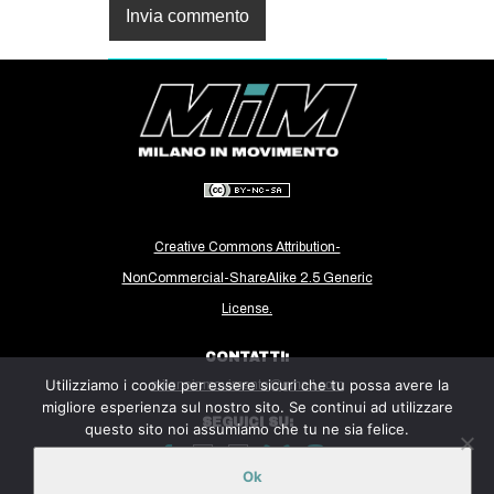
Creative Commons Attribution-
NonCommercial-ShareAlike 2.5 Generic
License.
CONTATTI:
Utilizziamo i cookie per essere sicuri che tu possa avere la
milanoinmovimento@gmail.com
migliore esperienza sul nostro sito. Se continui ad utilizzare
SEGUICI SU:
questo sito noi assumiamo che tu ne sia felice.
Ok