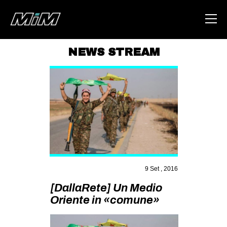
NEWS STREAM
HOME
ABOUT
AREA
DEGENERAZIONE
GAZA FREESTYLE
CSOA LAMBRETTA
9 Set , 2016
MSM
[DallaRete] Un Medio
STUDENTI TSUNAMI
Oriente in «comune»
ZAM