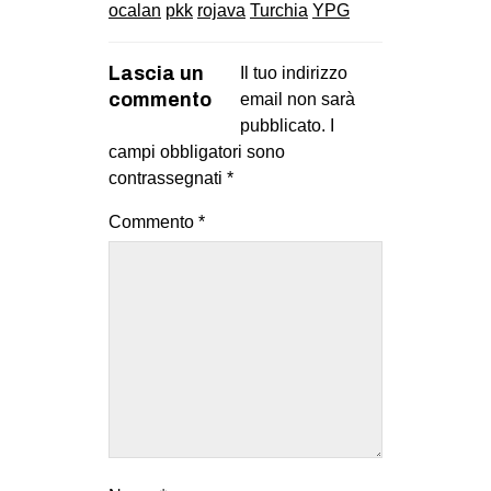
ocalan
pkk
rojava
Turchia
YPG
Lascia un
Il tuo indirizzo
commento
email non sarà
pubblicato.
I
campi obbligatori sono
contrassegnati
*
Commento
*