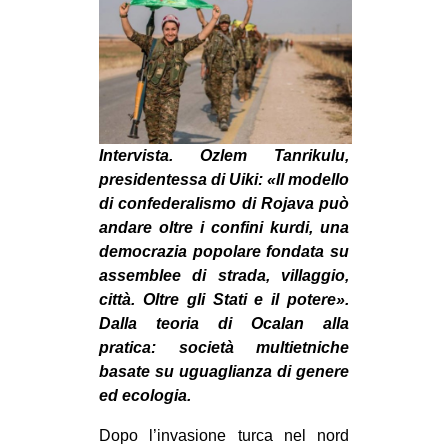
MILANO
MOBILITAZIONI
SPAZI
SPORT POPOLARE
MOVIMENTI
Intervista. Ozlem Tanrikulu,
presidentessa di Uiki: «Il modello
AMBIENTE
di confederalismo di Rojava può
ANTIFASCISMO
andare oltre i confini kurdi, una
democrazia popolare fondata su
DIRITTO ALL’ABITARE
assemblee di strada, villaggio,
GENERI
città. Oltre gli Stati e il potere».
Dalla teoria di Ocalan alla
MIGRAZIONI
pratica: società multietniche
PRECARIATO
basate su uguaglianza di genere
REPRESSIONE
ed ecologia.
STUDENTI
Dopo l’invasione turca nel nord