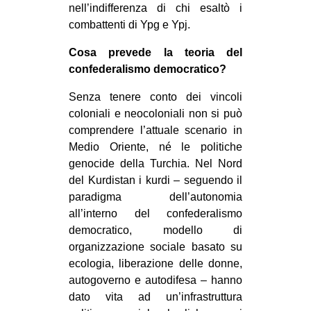
nell’indifferenza di chi esaltò i
EVENTI
combattenti di Ypg e Ypj.
in
Cosa prevede la teoria del
confederalismo democratico?
Fb
Senza tenere conto dei vincoli
tw
coloniali e neocoloniali non si può
comprendere l’attuale scenario in
bsky
Medio Oriente, né le politiche
genocide della Turchia. Nel Nord
ms
del Kurdistan i kurdi – seguendo il
paradigma dell’autonomia
SEARCH
all’interno del confederalismo
democratico, modello di
organizzazione sociale basato su
ecologia, liberazione delle donne,
autogoverno e autodifesa – hanno
dato vita ad un’infrastruttura