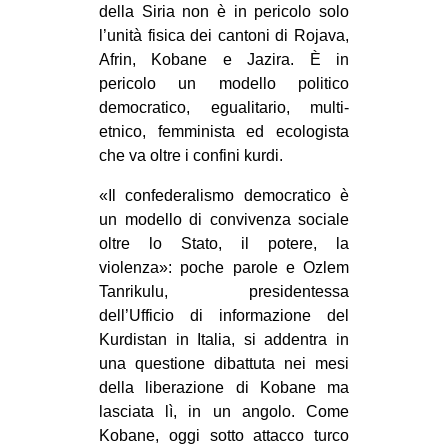
della Siria non è in pericolo solo
CULTURE
l’unità fisica dei cantoni di Rojava,
ARTE
Afrin, Kobane e Jazira. È in
pericolo un modello politico
CINEMA
democratico, egualitario, multi-
MANIFESTI
etnico, femminista ed ecologista
che va oltre i confini kurdi.
MUSICA
RECENSIONI
«Il confederalismo democratico è
un modello di convivenza sociale
INTERNAZIONALE
oltre lo Stato, il potere, la
AFRICA
violenza»: poche parole e Ozlem
Tanrikulu, presidentessa
AMERICHE
dell’Ufficio di informazione del
ESTREMO ORIENTE
Kurdistan in Italia, si addentra in
una questione dibattuta nei mesi
EUROPA
della liberazione di Kobane ma
MEDIO ORIENTE
lasciata lì, in un angolo. Come
MONDO
Kobane, oggi sotto attacco turco