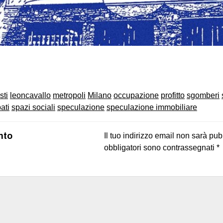
on
book
uesky
sti
leoncavallo
metropoli
Milano
occupazione
profitto
sgomberi
ati
spazi sociali
speculazione
speculazione immobiliare
nto
Il tuo indirizzo email non sarà pub
obbligatori sono contrassegnati
*