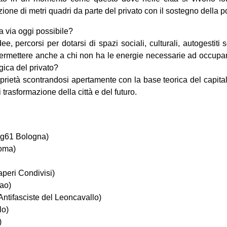
one di metri quadri da parte del privato con il sostegno della po
a via oggi possibile?
ee, percorsi per dotarsi di spazi sociali, culturali, autogestiti
ermettere anche a chi non ha le energie necessarie ad occupare
logica del privato?
oprietà scontrandosi apertamente con la base teorica del capital
trasformazione della città e del futuro.
ag61 Bologna)
Roma)
peri Condivisi)
ao)
tifasciste del Leoncavallo)
lo)
)