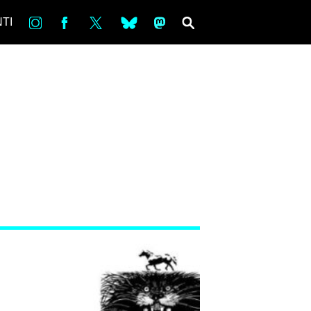
in
Fb
tw
bsky
ms
SEARCH
TI