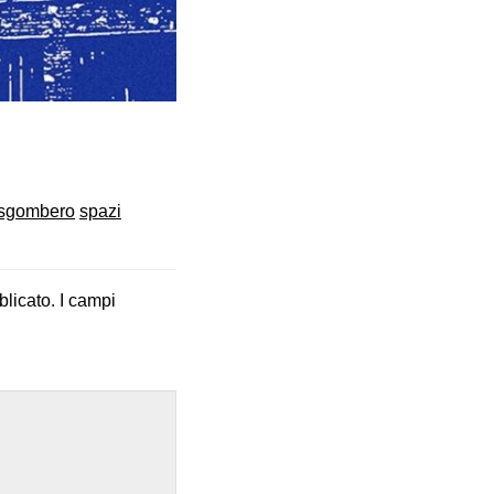
sgombero
spazi
blicato.
I campi