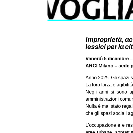
Improprietà, ac
lessici per la c
Venerdì 5 dicembre –
ARCI Milano – sede pr
Anno 2025. Gli spazi so
La loro forza e agibilità
Negli anni si sono ap
amministrazioni comunali
Nulla è mai stato regal
che gli spazi sociali a
L’occupazione è e res
aree urbane, soprattu