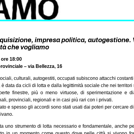
quisizione, impresa politica, autogestione.
ittà che vogliamo
 ore 18:00
ovinciale – via Bellezza, 16
ciali, culturali, autogestiti, occupati subiscono attacchi costanti
 è data da cicli di lotta e dalla legittimità sociale che nei territor
erte finestre, più o meno virtuose, di sperimentazione e dia
, provinciali, regionali e in casi più rari con i privati.
ato e spesso gli accordi sono stati usati dai poteri per cercare di 
givano.
ta uno strumento di lotta necessario e fondamentale, anche per
tto in un momento come questo dove nelle città si vivono for