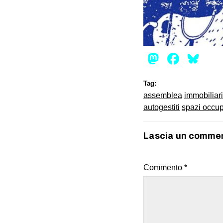
Mastod
Face
Bl
Tag:
assemblea
immobiliari
autogestiti
spazi occup
Lascia un comme
Commento
*