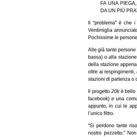
FA UNA PIEGA
DA UN PIÙ PR
Il “problema” è che i
Ventimiglia annunciato
Pochissime le persone 
Alle già tante persone 
bassa) o alla stazione
della stazione appena g
oltre ai respingimenti, a
stazioni di partenza o 
Il progetto
20k
è bello
facebook) e una comun
appunto, in cui le ap
l’unico filtro.
“Si perdono tante ris
nostro pezzetto.” Non 