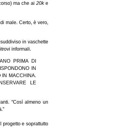
scorso) ma che ai
20k
e
di male. Certo, è vero,
 suddiviso in vaschette
trovi informali.
IANO PRIMA DI
RISPONDONO IN
 IN MACCHINA.
NSERVARE LE
anti. “Così almeno un
à.”
l progetto e soprattutto