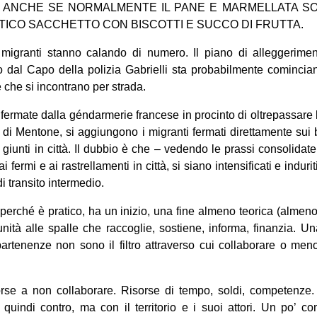
, ANCHE SE NORMALMENTE IL PANE E MARMELLATA SO
ATICO SACCHETTO CON BISCOTTI E SUCCO DI FRUTTA.
 migranti stanno calando di numero. Il piano di alleggerime
 dal Capo della polizia Gabrielli sta probabilmente cominciand
che si incontrano per strada.
fermate dalla géndarmerie francese in procinto di oltrepassare la
 di Mentone, si aggiungono i migranti fermati direttamente sui 
iunti in città. Il dubbio è che – vedendo le prassi consolidate 
i fermi e ai rastrellamenti in città, si siano intensificati e indurit
di transito intermedio.
 perché è pratico, ha un inizio, una fine almeno teorica (almeno
ità alle spalle che raccoglie, sostiene, informa, finanzia. U
partenenze non sono il filtro attraverso cui collaborare o m
orse a non collaborare. Risorse di tempo, soldi, competenze. 
quindi contro, ma con il territorio e i suoi attori. Un po’ c