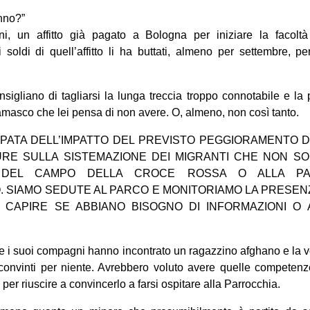
nno?”
i, un affitto già pagato a Bologna per iniziare la facoltà
soldi di quell’affitto li ha buttati, almeno per settembre, p
sigliano di tagliarsi la lunga treccia troppo connotabile e la 
masco che lei pensa di non avere. O, almeno, non così tanto.
PATA DELL’IMPATTO DEL PREVISTO PEGGIORAMENTO 
RE SULLA SISTEMAZIONE DEI MIGRANTI CHE NON SO
O DEL CAMPO DELLA CROCE ROSSA O ALLA PA
. SIAMO SEDUTE AL PARCO E MONITORIAMO LA PRESENZ
CAPIRE SE ABBIANO BISOGNO DI INFORMAZIONI O 
e i suoi compagni hanno incontrato un ragazzino afghano e la v
 convinti per niente. Avrebbero voluto avere quelle competenze
er riuscire a convincerlo a farsi ospitare alla Parrocchia.