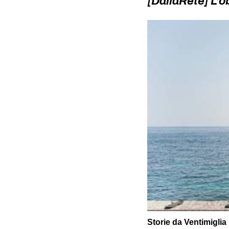
[DallaRete] L’o
Storie da Ventimiglia