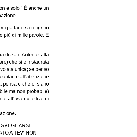
non è solo.” È anche un
nazione.
ti parlano solo tigrino
e più di mille parole. E
ia di Sant’Antonio, alla
are) che si è instaurata
tavolata unica; se penso
lontari e all’attenzione
 a pensare che ci siano
ibile ma non probabile)
o all’uso collettivo di
lazione.
 SVEGLIARSI E
TO A TE?” NON