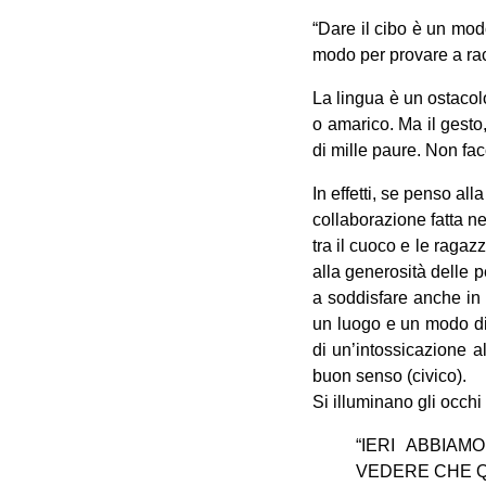
“Dare il cibo è un mod
modo per provare a rac
La lingua è un ostacol
o amarico. Ma il gesto,
di mille paure. Non fa
In effetti, se penso al
collaborazione fatta ne
tra il cuoco e le ragaz
alla generosità delle p
a soddisfare anche in 
un luogo e un modo di 
di un’intossicazione a
buon senso (civico).
Si illuminano gli occhi
“IERI ABBIAM
VEDERE CHE Q