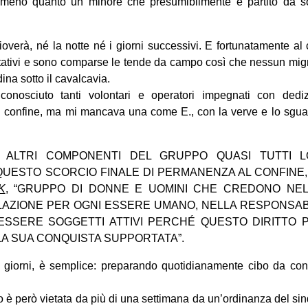
lmeno quanto un minore che presumibilmente è partito da sol
overà, né la notte né i giorni successivi. E fortunatamente a
tativi e sono comparse le tende da campo così che nessun migr
na sotto il cavalcavia.
conosciuto tanti volontari e operatori impegnati con dediz
al confine, ma mi mancava una come E., con la verve e lo sgua
I ALTRI COMPONENTI DEL GRUPPO QUASI TUTTI 
QUESTO SCORCIO FINALE DI PERMANENZA AL CONFINE,
K
, “GRUPPO DI DONNE E UOMINI CHE CREDONO NEL 
LAZIONE PER OGNI ESSERE UMANO, NELLA RESPONSABI
’ESSERE SOGGETTI ATTIVI PERCHÉ QUESTO DIRITTO
LA SUA CONQUISTA SUPPORTATA”.
ti giorni, è semplice: preparando quotidianamente cibo da con
bo è però vietata da più di una settimana da un’ordinanza del si