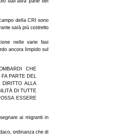
o dall’altra parte del
l campo della CRI sono
ante sarà più costretto
ione nelle varie fasi
rdo ancora limpido sul
LOMBARDI CHE
 FA PARTE DEL
DIRITTO ALLA
LITÀ DI TUTTE
 POSSA ESSERE
segnare ai migranti in
ndaco, ordinanza che di