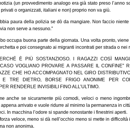
notizia (un provvedimento analogo era già stato preso l’anno 
, privati o organizzati, italiani e non) proprio non va giù.
bbia paura della polizia se dò da mangiare. Non faccio niente 
 via non serve a nessuno.”
bo occupa buona parte della giornata. Una volta pronto, viene
orchetta e poi consegnato ai migranti incontrati per strada o nei ri
ERCHÉ È PIÙ SOSTANZIOSO. I RAGAZZI COSÌ MANG
 CASO VOGLIANO PROVARE A PASSARE IL CONFINE” 
ZZE CHE HO ACCOMPAGNATO NEL GIRO DISTRIBUTIVO
I E TRE DIETRO, BORSE FRIGO ANONIME PER CO
ER RENDERLE INVISIBILI FINO ALL’ULTIMO.
me anche se sicuramente più comodi, veloci o meno ingombr
 appena arrivato e vuole ridurre al minimo la permanenza in citt
i. In macchina l’odore si spande nonostante i finestrini aperti.
forza veloce, meno si dà nell’occhio meno si mette in difficoltà i
, ma non anonima.