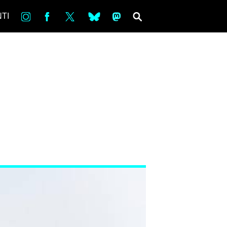
in
Fb
tw
bsky
ms
SEARCH
TI