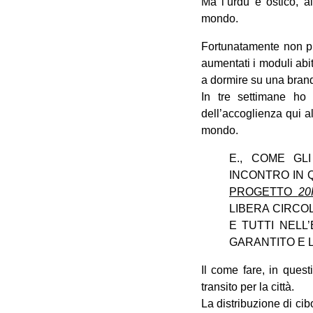
Ma l’urdu è ostico, a
mondo.
Fortunatamente non pi
aumentati i moduli abi
a dormire su una brandi
In tre settimane ho 
dell’accoglienza qui 
mondo.
E., COME GL
INCONTRO IN 
PROGETTO
20
LIBERA CIRCO
E TUTTI NELL
GARANTITO E 
Il come fare, in ques
transito per la città.
La distribuzione di ci