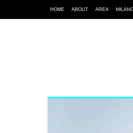
HOME
ABOUT
AREA
MILAN