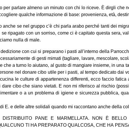
o per parlare almeno un minuto con chi lo riceve. È dirgli che 
cogliere qualche informazione di base: provenienza, età, desti
o anche se nel gruppo c’è chi parla arabo perché tanti dei migran
 se ripagato con un sorriso, come ci è capitato questa sera, val
cciamo nulla di male.
la dedizione con cui si preparano i pasti all’interno della Parrocch
cessariamente di gesti mimati (tagliare, lavare, mescolare, scol
ze che a turno lo aiutano, al gusto di mangiare insieme, in una 
ersone nel donare cibo utile per i pasti, al tempo dedicato dai vo
cucina le culture di appartenenza differenti, ecco faccio fatica
dare cibo che siano vietati. E non mi riferisco al rischio (poss
limentare o a un problema di igiene e sicurezza pubblica, quant
 di E. e delle altre solidali quando mi raccontano anche della co
O DISTRIBUITO PANE E MARMELLATA. NON È BELLO
UALCUNO TI HA PREPARATO QUALCOSA, CHE HA PENSA