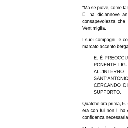
“Ma se piove, come fa
E. ha diciannove ann
consapevolezza che i 
Ventimiglia.
I suoi compagni le con
marcato accento berga
E. È PREOCCU
PONENTE LIGU
ALL’INTERN
SANT’ANTONIO
CERCANDO DI 
SUPPORTO.
Qualche ora prima, E. 
era con lui non li ha
confidenza necessaria p