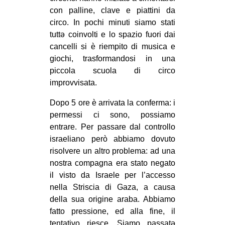
CULTURE
con palline, clave e piattini da
circo. In pochi minuti siamo stati
ARTE
tuttə coinvolti e lo spazio fuori dai
CINEMA
cancelli si è riempito di musica e
giochi, trasformandosi in una
MANIFESTI
piccola scuola di circo
MUSICA
improvvisata.
RECENSIONI
Dopo 5 ore è arrivata la conferma: i
permessi ci sono, possiamo
INTERNAZIONALE
entrare. Per passare dal controllo
AFRICA
israeliano però abbiamo dovuto
AMERICHE
risolvere un altro problema: ad una
nostra compagna era stato negato
ESTREMO ORIENTE
il visto da Israele per l’accesso
EUROPA
nella Striscia di Gaza, a causa
della sua origine araba. Abbiamo
MEDIO ORIENTE
fatto pressione, ed alla fine, il
MONDO
tentativo riesce. Siamo passatə