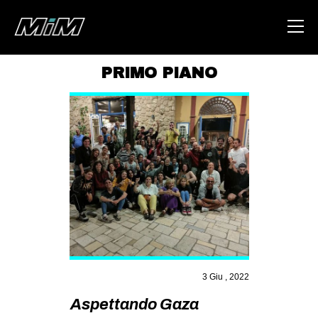
PRIMO PIANO
HOME
ABOUT
AREA
DEGENERAZIONE
GAZA FREESTYLE
CSOA LAMBRETTA
MSM
STUDENTI TSUNAMI
3 Giu , 2022
ZAM
Aspettando Gaza