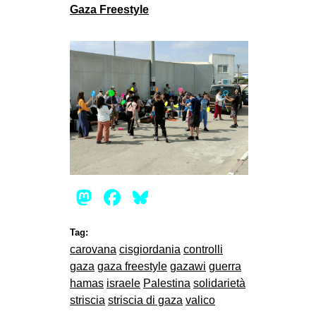
Gaza Freestyle
Mastodon
Facebook
Bluesky
Tag:
carovana
cisgiordania
controlli
gaza
gaza freestyle
gazawi
guerra
hamas
israele
Palestina
solidarietà
striscia
striscia di gaza
valico