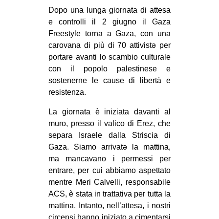
MILANO
Dopo una lunga giornata di attesa
e controlli il 2 giugno il Gaza
MOBILITAZIONI
Freestyle torna a Gaza, con una
SPAZI
carovana di più di 70 attivistə per
SPORT POPOLARE
portare avanti lo scambio culturale
con il popolo palestinese e
MOVIMENTI
sostenerne le cause di libertà e
resistenza.
AMBIENTE
ANTIFASCISMO
La giornata è iniziata davanti al
muro, presso il valico di Erez, che
DIRITTO ALL’ABITARE
separa Israele dalla Striscia di
GENERI
Gaza. Siamo arrivatə la mattina,
ma mancavano i permessi per
MIGRAZIONI
entrare, per cui abbiamo aspettato
PRECARIATO
mentre Meri Calvelli, responsabile
REPRESSIONE
ACS, è stata in trattativa per tutta la
mattina. Intanto, nell’attesa, i nostri
STUDENTI
circensi hanno iniziato a cimentarsi