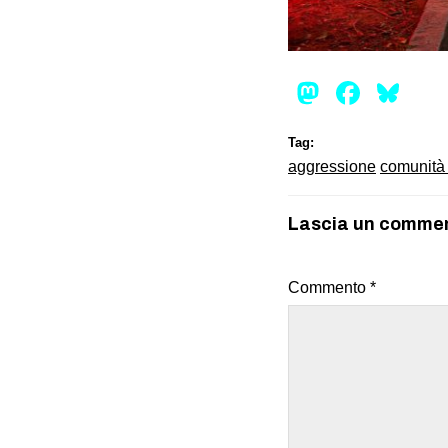
Mastod
Face
Bl
Tag:
aggressione
comunità 
Lascia un comme
Commento
*