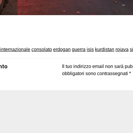
on
book
uesky
internazionale
consolato
erdogan
guerra
isis
kurdistan
rojava
s
nto
Il tuo indirizzo email non sarà pub
obbligatori sono contrassegnati
*