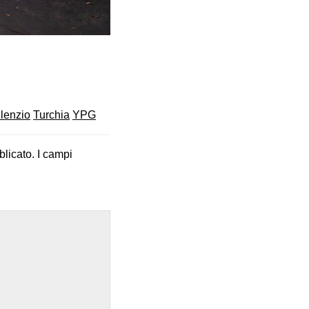
ilenzio
Turchia
YPG
blicato.
I campi