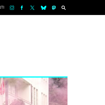
in
Fb
tw
bsky
ms
SEARCH
TI