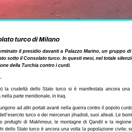
lato turco di Milano
 terminato il presidio davanti a Palazzo Marino, un gruppo di
to sotto il Consolato turco. In questi mesi, nel totale silen
ione della Turchia contro i curdi.
.
o
) la crudeltà dello Stato turco si è manifestata ancora una v
 nella parte meridionale, in Iraq.
ungono ad altri portati avanti nella guerra contro il popolo cur
 dell’esercito turco e dei mercenari jihadisti, suoi alleati. Le bo
o profughi di Makhmour, le montagne di Qandil e la regione 
chi dello Stato turco è ancora una volta la popolazione civile; so