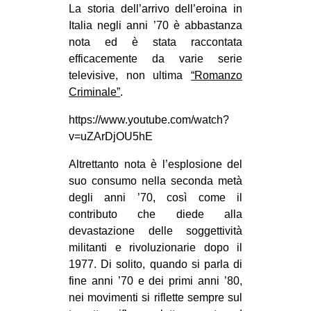
La storia dell’arrivo dell’eroina in
EVENTI
Italia negli anni ’70 è abbastanza
nota ed è stata raccontata
in
efficacemente da varie serie
televisive, non ultima
“Romanzo
Fb
Criminale”
.
tw
https://www.youtube.com/watch?
v=uZArDjOU5hE
bsky
Altrettanto nota è l’esplosione del
ms
suo consumo nella seconda metà
degli anni ’70, così come il
SEARCH
contributo che diede alla
devastazione delle soggettività
militanti e rivoluzionarie dopo il
1977. Di solito, quando si parla di
fine anni ’70 e dei primi anni ’80,
nei movimenti si riflette sempre sul