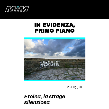
IN EVIDENZA
,
PRIMO PIANO
HOME
ABOUT
AREA
DEGENERAZIONE
GAZA FREESTYLE
CSOA LAMBRETTA
MSM
28 Lug , 2019
STUDENTI TSUNAMI
Eroina, la strage
silenziosa
ZAM