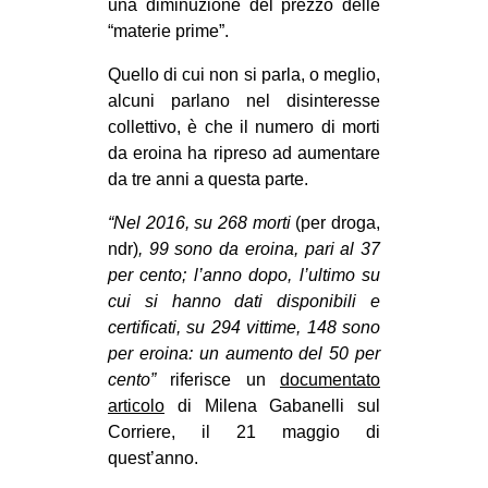
una diminuzione del prezzo delle
CULTURE
“materie prime”.
ARTE
Quello di cui non si parla, o meglio,
CINEMA
alcuni parlano nel disinteresse
collettivo, è che il numero di morti
MANIFESTI
da eroina ha ripreso ad aumentare
MUSICA
da tre anni a questa parte.
RECENSIONI
“Nel 2016, su 268 morti
(per droga,
ndr)
, 99 sono da eroina, pari al 37
INTERNAZIONALE
per cento; l’anno dopo, l’ultimo su
AFRICA
cui si hanno dati disponibili e
AMERICHE
certificati, su 294 vittime, 148 sono
per eroina: un aumento del 50 per
ESTREMO ORIENTE
cento”
riferisce un
documentato
EUROPA
articolo
di Milena Gabanelli sul
Corriere, il 21 maggio di
MEDIO ORIENTE
quest’anno.
MONDO