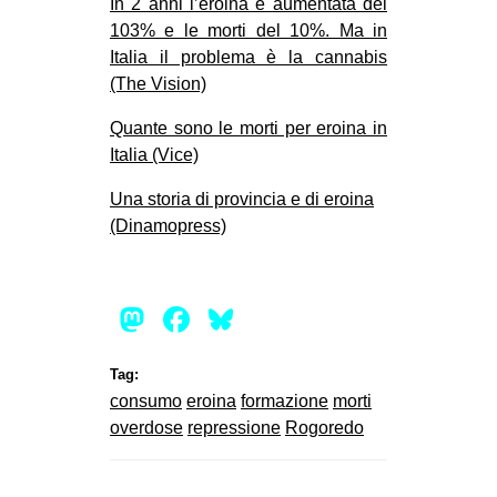
In 2 anni l’eroina è aumentata del
103% e le morti del 10%. Ma in
Italia il problema è la cannabis
(The Vision)
Quante sono le morti per eroina in
Italia (Vice)
Una storia di provincia e di eroina
(Dinamopress)
Mastodon
Facebook
Bluesky
Tag:
consumo
eroina
formazione
morti
overdose
repressione
Rogoredo