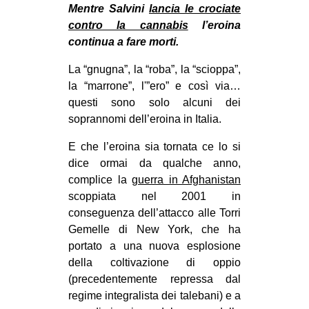
MILANO
Mentre Salvini
lancia le crociate
contro la cannabis
l’eroina
MOBILITAZIONI
continua a fare morti.
SPAZI
La “gnugna”, la “roba”, la “scioppa”,
SPORT POPOLARE
la “marrone”, l'”ero” e così via…
questi sono solo alcuni dei
MOVIMENTI
soprannomi dell’eroina in Italia.
AMBIENTE
E che l’eroina sia tornata ce lo si
ANTIFASCISMO
dice ormai da qualche anno,
DIRITTO ALL’ABITARE
complice la
guerra in Afghanistan
scoppiata nel 2001 in
GENERI
conseguenza dell’attacco alle Torri
MIGRAZIONI
Gemelle di New York, che ha
portato a una nuova esplosione
PRECARIATO
della coltivazione di oppio
REPRESSIONE
(precedentemente repressa dal
STUDENTI
regime integralista dei talebani) e a