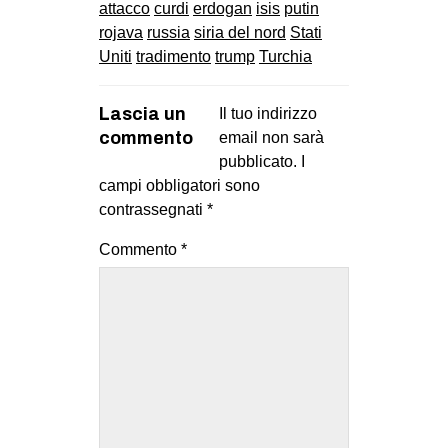
attacco
curdi
erdogan
isis
putin
rojava
russia
siria del nord
Stati
Uniti
tradimento
trump
Turchia
Lascia un
Il tuo indirizzo
commento
email non sarà
pubblicato.
I
campi obbligatori sono
contrassegnati
*
Commento
*