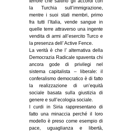
terrore che saltino gli accordi con
la Turchia sull’immigrazione,
EVENTI
mentre i suoi stati membri, primo
in
fra tutti l’Italia, vende sangue in
quelle terre attraverso una ingente
Fb
vendita di armi all’esercito Turco e
la presenza dell’ Active Fence.
tw
La verità è che l’ alternativa della
Democrazia Radicale spaventa chi
bsky
ancora gode di privilegi nel
sistema capitalista – liberale: il
ms
conferalismo democratico è di fatto
la realizzazione di un’equità
SEARCH
sociale basata sulla giustizia di
genere e sull’ecologia sociale.
I curdi in Siria rappresentano di
fatto una minaccia perché il loro
modello è preso come esempio di
pace, uguaglianza e libertà,