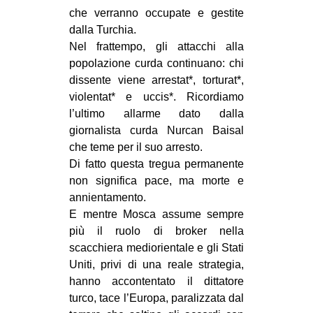
che verranno occupate e gestite
CULTURE
dalla Turchia.
ARTE
Nel frattempo, gli attacchi alla
CINEMA
popolazione curda continuano: chi
dissente viene arrestat*, torturat*,
MANIFESTI
violentat* e uccis*. Ricordiamo
MUSICA
l’ultimo allarme dato dalla
giornalista curda Nurcan Baisal
RECENSIONI
che teme per il suo arresto.
INTERNAZIONALE
Di fatto questa tregua permanente
non significa pace, ma morte e
AFRICA
annientamento.
AMERICHE
E mentre Mosca assume sempre
più il ruolo di broker nella
ESTREMO ORIENTE
scacchiera mediorientale e gli Stati
EUROPA
Uniti, privi di una reale strategia,
MEDIO ORIENTE
hanno accontentato il dittatore
turco, tace l’Europa, paralizzata dal
MONDO