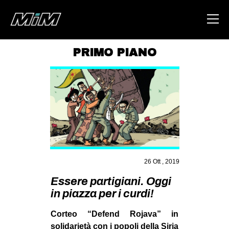
PRIMO PIANO
HOME
ABOUT
AREA
DEGENERAZIONE
GAZA FREESTYLE
CSOA LAMBRETTA
26 Ott , 2019
MSM
Essere partigiani. Oggi
in piazza per i curdi!
STUDENTI TSUNAMI
Corteo “Defend Rojava” in
ZAM
solidarietà con i popoli della Siria