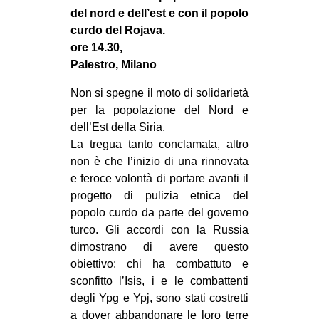
MILANO
del nord e dell’est e con il popolo
curdo del Rojava.
MOBILITAZIONI
ore 14.30,
SPAZI
Palestro, Milano
SPORT POPOLARE
Non si spegne il moto di solidarietà
MOVIMENTI
per la popolazione del Nord e
dell’Est della Siria.
AMBIENTE
La tregua tanto conclamata, altro
ANTIFASCISMO
non è che l’inizio di una rinnovata
e feroce volontà di portare avanti il
DIRITTO ALL’ABITARE
progetto di pulizia etnica del
GENERI
popolo curdo da parte del governo
turco. Gli accordi con la Russia
MIGRAZIONI
dimostrano di avere questo
PRECARIATO
obiettivo: chi ha combattuto e
REPRESSIONE
sconfitto l’Isis, i e le combattenti
degli Ypg e Ypj, sono stati costretti
STUDENTI
a dover abbandonare le loro terre