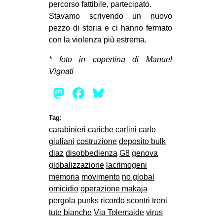
percorso fattibile, partecipato.
Stavamo scrivendo un nuovo
pezzo di storia e ci hanno fermato
con la violenza più estrema.
* foto in copertina di Manuel
Vignati
Mastodon
Facebook
Bluesky
Tag:
carabinieri
cariche
carlini
carlo
giuliani
costruzione
deposito bulk
diaz
disobbedienza
G8
genova
globalizzazione
lacrimogeni
memoria
movimento
no global
omicidio
operazione makaja
pergola
punks
ricordo
scontri
treni
tute bianche
Via Tolemaide
virus