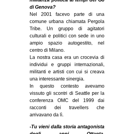
MILANO
di Genova?
MOBILITAZIONI
Nel 2001 facevo parte di una
comune urbana chiamata Pergola
SPAZI
Tribe. Un gruppo di agitatori
SPORT POPOLARE
culturali e politici con sede in uno
ampio spazio autogestito, nel
MOVIMENTI
centro di Milano.
AMBIENTE
La nostra casa era un crocevia di
individui e gruppi internazionali,
ANTIFASCISMO
militanti e artisti con cui si creava
DIRITTO ALL’ABITARE
una interessante sinergia.
In questo contesto avevamo
GENERI
vissuto gli scontri di Seattle per la
MIGRAZIONI
conferenza OMC del 1999 dai
PRECARIATO
racconti dei travellers che
arrivavano da lì.
REPRESSIONE
-Tu vieni dalla storia antagonista
STUDENTI
degli anni Ottanta.