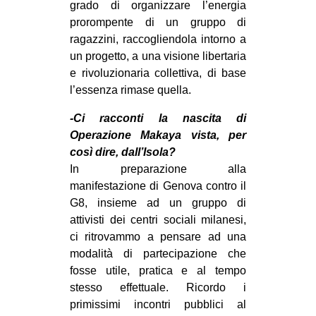
grado di organizzare l’energia
EVENTI
prorompente di un gruppo di
ragazzini, raccogliendola intorno a
in
un progetto, a una visione libertaria
e rivoluzionaria collettiva, di base
Fb
l’essenza rimase quella.
tw
-Ci racconti la nascita di
Operazione Makaya vista, per
bsky
così dire, dall’Isola?
In preparazione alla
ms
manifestazione di Genova contro il
G8, insieme ad un gruppo di
SEARCH
attivisti dei centri sociali milanesi,
ci ritrovammo a pensare ad una
modalità di partecipazione che
fosse utile, pratica e al tempo
stesso effettuale. Ricordo i
primissimi incontri pubblici al