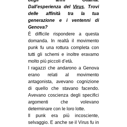
CULTURE
Dall’esperienza del
Virus
. Trovi
delle affinità tra la tua
ARTE
generazione e i ventenni di
CINEMA
Genova?
È difficile rispondere a questa
MANIFESTI
domanda. In realtà il movimento
MUSICA
punk fu una rottura completa con
RECENSIONI
tutti gli schemi e inoltre eravamo
molto più piccoli d’età.
INTERNAZIONALE
I ragazzi che andarono a Genova
erano relati al movimento
AFRICA
antagonista, avevano cognizione
AMERICHE
di quello che stavano facendo.
ESTREMO ORIENTE
Avevano coscienza degli specifici
argomenti che volevano
EUROPA
determinare con le loro lotte.
MEDIO ORIENTE
Il punk era più incosciente,
selvaggio. E anche se il Virus fu in
MONDO