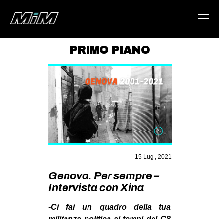
PRIMO PIANO
HOME
ABOUT
AREA
DEGENERAZIONE
GAZA FREESTYLE
CSOA LAMBRETTA
15 Lug , 2021
MSM
Genova. Per sempre –
Intervista con Xina
STUDENTI TSUNAMI
ZAM
-Ci fai un quadro della tua
militanza politica ai tempi del G8