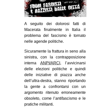
MILANO
MOBILITAZIONI
SPAZI
A seguito dei dolorosi fatti di
SPORT POPOLARE
Macerata finalmente in Italia il
problema del fascismo è tornato
MOVIMENTI
nelle agende politiche.
AMBIENTE
Sicuramente la frattura in seno alla
ANTIFASCISMO
sinistra, con la contrapposizione
interna
ANPI/ARCI
, l’avvicinarsi
DIRITTO ALL’ABITARE
delle elezioni politiche e quindi
GENERI
delle iniziative di piazza anche
MIGRAZIONI
dell’ultra-destra, stanno riportando
la gente a confrontarsi con un
PRECARIATO
argomento ritenuto erroneamente
REPRESSIONE
obsoleto, come l’antifascismo e le
pratiche militanti.
STUDENTI