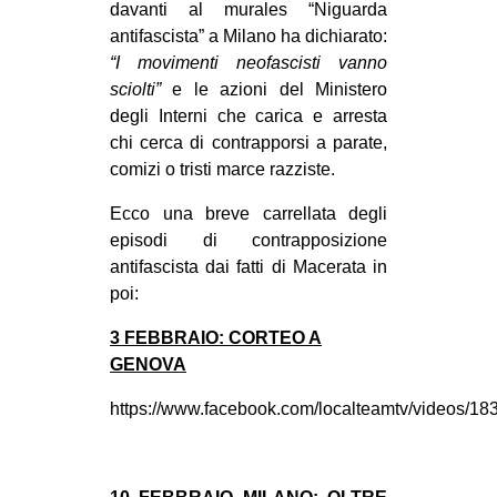
davanti al murales “Niguarda
EVENTI
antifascista” a Milano ha dichiarato:
“I movimenti neofascisti vanno
in
sciolti”
e le azioni del Ministero
degli Interni che carica e arresta
Fb
chi cerca di contrapporsi a parate,
comizi o tristi marce razziste.
tw
Ecco una breve carrellata degli
bsky
episodi di contrapposizione
antifascista dai fatti di Macerata in
ms
poi:
SEARCH
3 FEBBRAIO: CORTEO A
GENOVA
https://www.facebook.com/localteamtv/videos/1