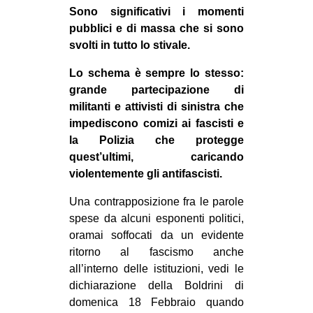
Sono significativi i momenti
CULTURE
pubblici e di massa che si sono
ARTE
svolti in tutto lo stivale.
CINEMA
Lo schema è sempre lo stesso:
MANIFESTI
grande partecipazione di
militanti e attivisti di sinistra che
MUSICA
impediscono comizi ai fascisti e
RECENSIONI
la Polizia che protegge
quest’ultimi, caricando
INTERNAZIONALE
violentemente gli antifascisti.
AFRICA
Una contrapposizione fra le parole
AMERICHE
spese da alcuni esponenti politici,
ESTREMO ORIENTE
oramai soffocati da un evidente
ritorno al fascismo anche
EUROPA
all’interno delle istituzioni, vedi le
MEDIO ORIENTE
dichiarazione della Boldrini di
domenica 18 Febbraio quando
MONDO