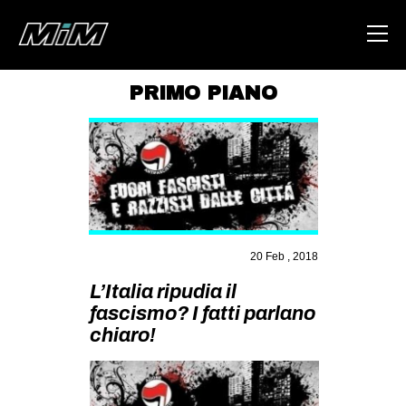
PRIMO PIANO
HOME
ABOUT
AREA
DEGENERAZIONE
GAZA FREESTYLE
20 Feb , 2018
CSOA LAMBRETTA
L’Italia ripudia il
fascismo? I fatti parlano
MSM
chiaro!
STUDENTI TSUNAMI
ZAM