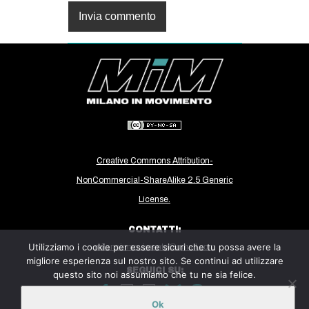
Creative Commons Attribution-
NonCommercial-ShareAlike 2.5 Generic
License.
CONTATTI:
Utilizziamo i cookie per essere sicuri che tu possa avere la
milanoinmovimento@gmail.com
migliore esperienza sul nostro sito. Se continui ad utilizzare
SEGUICI SU:
questo sito noi assumiamo che tu ne sia felice.
Ok