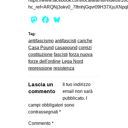
https://www.facebook.com/localteamtv/videos/
hc_ref=ARQNj3okv0_7IfmhjGqvr09H37XjuXNp
Mastodon
Facebook
Bluesky
Tag:
antifascismo
antifascisti
cariche
Casa Pound
casapound
comizi
costituzione
fascisti
forza nuova
forze dell'ordine
Lega Nord
repressione
resistenza
Lascia un
Il tuo indirizzo
commento
email non sarà
pubblicato.
I
campi obbligatori sono
contrassegnati
*
Commento
*