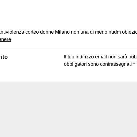
on
book
uesky
antiviolenza
corteo
donne
Milano
non una di meno
nudm
obiezi
enere
nto
Il tuo indirizzo email non sarà pub
obbligatori sono contrassegnati
*