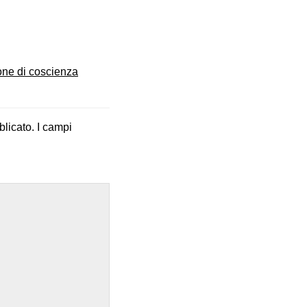
one di coscienza
blicato.
I campi