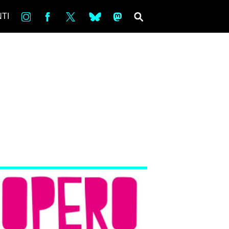
in
Fb
tw
bsky
ms
SEARCH
TI