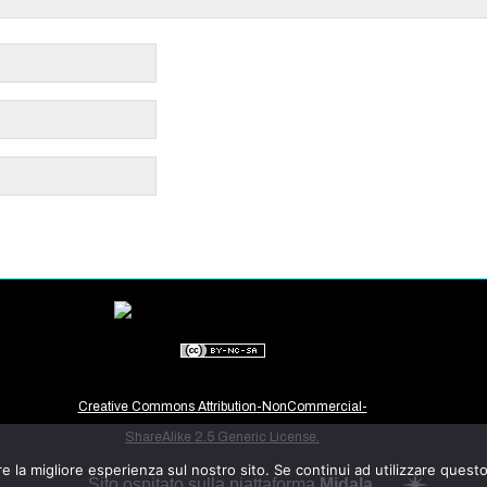
Creative Commons Attribution-NonCommercial-
ShareAlike 2.5 Generic License.
e la migliore esperienza sul nostro sito. Se continui ad utilizzare quest
Sito ospitato sulla piattaforma
Midala