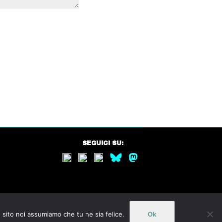
SEGUICI SU:
o sito noi assumiamo che tu ne sia felice.
Ok