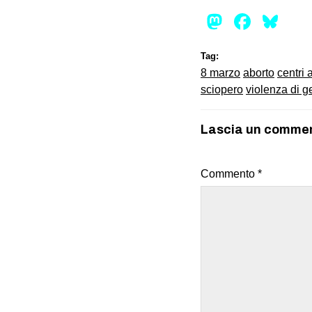
Mastod
Face
Bl
Tag:
8 marzo
aborto
centri 
sciopero
violenza di g
Lascia un comme
Commento
*