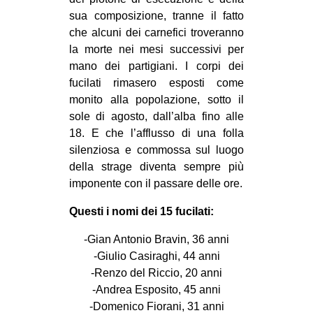
CULTURE
sua composizione, tranne il fatto
che alcuni dei carnefici troveranno
ARTE
la morte nei mesi successivi per
CINEMA
mano dei partigiani. I corpi dei
fucilati rimasero esposti come
MANIFESTI
monito alla popolazione, sotto il
MUSICA
sole di agosto, dall’alba fino alle
RECENSIONI
18. E che l’afflusso di una folla
silenziosa e commossa sul luogo
INTERNAZIONALE
della strage diventa sempre più
imponente con il passare delle ore.
AFRICA
AMERICHE
Questi i nomi dei 15 fucilati:
ESTREMO ORIENTE
-Gian Antonio Bravin, 36 anni
-Giulio Casiraghi, 44 anni
EUROPA
-Renzo del Riccio, 20 anni
MEDIO ORIENTE
-Andrea Esposito, 45 anni
MONDO
-Domenico Fiorani, 31 anni