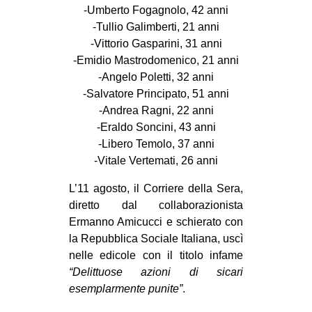
-Umberto Fogagnolo, 42 anni
EVENTI
-Tullio Galimberti, 21 anni
-Vittorio Gasparini, 31 anni
in
-Emidio Mastrodomenico, 21 anni
-Angelo Poletti, 32 anni
Fb
-Salvatore Principato, 51 anni
-Andrea Ragni, 22 anni
tw
-Eraldo Soncini, 43 anni
bsky
-Libero Temolo, 37 anni
-Vitale Vertemati, 26 anni
ms
L’11 agosto, il Corriere della Sera,
diretto dal collaborazionista
SEARCH
Ermanno Amicucci e schierato con
la Repubblica Sociale Italiana, uscì
nelle edicole con il titolo infame
“Delittuose azioni di sicari
esemplarmente punite”
.