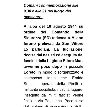
MILANO
Domani commemorazione alle
MOBILITAZIONI
9,30 e alle 21 nel luogo del
massacro.
SPAZI
All’alba del 10 agosto 1944 su
SPORT POPOLARE
ordine del Comando della
MOVIMENTI
Sicurezza (SD) tedesca a Milano
furono prelevati da San Vittore
AMBIENTE
15 partigiani
.
La fucilazione,
ANTIFASCISMO
decisa dai nazisti ed eseguita dai
fascisti della Legione Ettore Muti,
DIRITTO ALL’ABITARE
avvenne poco dopo in piazzale
GENERI
Loreto
in modo disorganizzato e
MIGRAZIONI
scomposto tanto che Eraldo
Soncini, operaio della Pirelli e
PRECARIATO
militante socialista, riuscì a fuggire.
REPRESSIONE
Inseguito da militi fascisti venne
finito in via Palestrina. Poco si sa
STUDENTI
del plotone di esecuzione e della