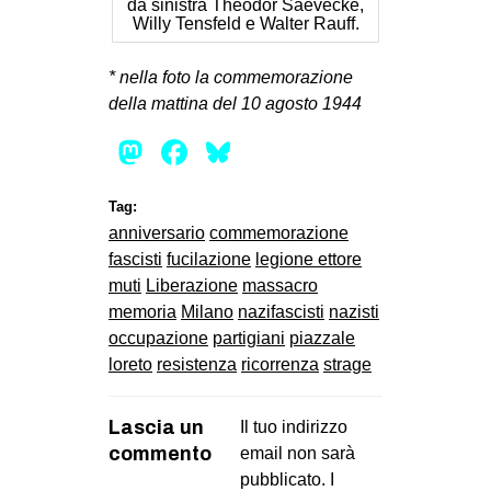
da sinistra Theodor Saevecke,
Willy Tensfeld e Walter Rauff.
* nella foto la commemorazione
della mattina del 10 agosto 1944
Mastodon
Facebook
Bluesky
Tag:
anniversario
commemorazione
fascisti
fucilazione
legione ettore
muti
Liberazione
massacro
memoria
Milano
nazifascisti
nazisti
occupazione
partigiani
piazzale
loreto
resistenza
ricorrenza
strage
Lascia un
Il tuo indirizzo
commento
email non sarà
pubblicato.
I