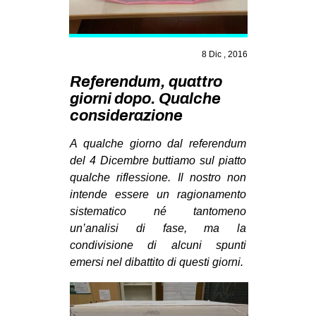
MILANO
MOBILITAZIONI
8 Dic , 2016
SPAZI
Referendum, quattro
SPORT POPOLARE
giorni dopo. Qualche
MOVIMENTI
considerazione
AMBIENTE
A qualche giorno dal referendum
ANTIFASCISMO
del 4 Dicembre buttiamo sul piatto
qualche riflessione. Il nostro non
DIRITTO ALL’ABITARE
intende essere un ragionamento
GENERI
sistematico né tantomeno
un’analisi di fase, ma la
MIGRAZIONI
condivisione di alcuni spunti
PRECARIATO
emersi nel dibattito di questi giorni.
REPRESSIONE
STUDENTI