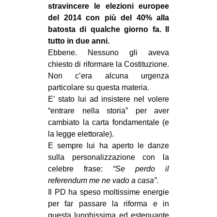
stravincere le elezioni europee
EVENTI
del 2014 con più del 40% alla
batosta di qualche giorno fa. Il
in
tutto in due anni.
Ebbene. Nessuno gli aveva
Fb
chiesto di riformare la Costituzione.
Non c’era alcuna urgenza
tw
particolare su questa materia.
E’ stato lui ad insistere nel volere
bsky
“entrare nella storia” per aver
ms
cambiato la carta fondamentale (e
la legge elettorale).
SEARCH
E sempre lui ha aperto le danze
sulla personalizzazione con la
celebre frase:
“Se perdo il
referendum me ne vado a casa”
.
Il PD ha speso moltissime energie
per far passare la riforma e in
questa lunghissima ed estenuante