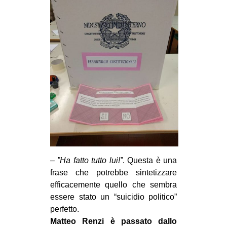
CULTURE
ARTE
CINEMA
MANIFESTI
MUSICA
RECENSIONI
INTERNAZIONALE
AFRICA
AMERICHE
–
”Ha fatto tutto lui!”
. Questa è una
ESTREMO ORIENTE
frase che potrebbe sintetizzare
efficacemente quello che sembra
EUROPA
essere stato un “suicidio politico”
MEDIO ORIENTE
perfetto.
MONDO
Matteo Renzi è passato dallo