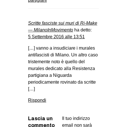
partigiani
EVENTI
in
Scritte fasciste sui muri di Ri-Make
— MilanoInMovimento
ha detto:
Fb
5 Settembre 2016 alle 13:51
tw
[…] vanno a insudiciare i murales
antifascisti di Milano. Un altro caso
bsky
tristemente noto è quello del
murales dedicato alla Resistenza
ms
partigiana a Niguarda
periodicamente rovinato da scritte
SEARCH
[…]
Rispondi
Lascia un
Il tuo indirizzo
commento
email non sarà