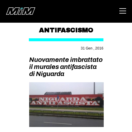
ANTIFASCISMO
HOME
31 Gen , 2016
ABOUT
Nuovamente imbrattato
AREA
il murales antifascista
di Niguarda
DEGENERAZIONE
GAZA FREESTYLE
CSOA LAMBRETTA
MSM
STUDENTI TSUNAMI
ZAM