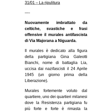
31/01 – La ripulitura
MILANO
MOBILITAZIONI
—-
SPAZI
Nuovamente imbrattato da
celtiche, svastiche e frasi
SPORT POPOLARE
offensive il murales antifascista
MOVIMENTI
di Via Majorana a Niguarda.
AMBIENTE
Il murales è dedicato alla figura
ANTIFASCISMO
della partigiana Gina Galeotti
Bianchi, nome di battaglia Lia,
DIRITTO ALL’ABITARE
uccisa dai nazifascisti il 24 Aprile
GENERI
1945 (un giorno prima della
Liberazione).
MIGRAZIONI
PRECARIATO
Murales fortemente voluto dal
quartiere, uno dei quartieri milanesi
REPRESSIONE
dove la Resistenza partigiana fu
STUDENTI
più forte e forte è rimasta la