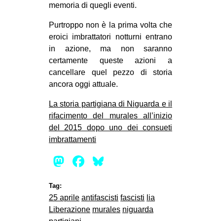
memoria di quegli eventi.
CULTURE
Purtroppo non è la prima volta che
ARTE
eroici imbrattatori notturni entrano
CINEMA
in azione, ma non saranno
certamente queste azioni a
MANIFESTI
cancellare quel pezzo di storia
MUSICA
ancora oggi attuale.
RECENSIONI
La storia partigiana di Niguarda e il
INTERNAZIONALE
rifacimento del murales all’inizio
del 2015 dopo uno dei consueti
AFRICA
imbrattamenti
AMERICHE
Mastodon
Facebook
Bluesky
ESTREMO ORIENTE
EUROPA
Tag:
25 aprile
antifascisti
fascisti
lia
MEDIO ORIENTE
Liberazione
murales
niguarda
MONDO