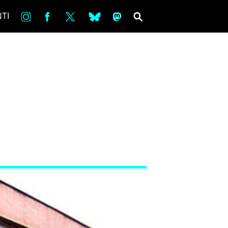
in
Fb
tw
bsky
ms
SEARCH
TI