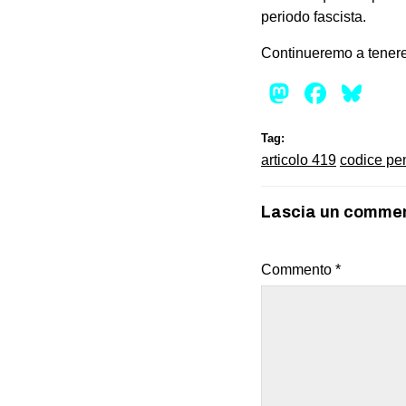
periodo fascista.
Continueremo a tenere
Mastod
Face
Bl
Tag:
articolo 419
codice pe
Lascia un comme
Commento
*