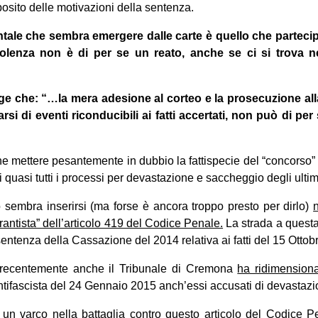
eposito delle motivazioni della sentenza.
ale che sembra emergere dalle carte è quello che parteci
olenza non è di per se un reato, anche se ci si trova ne
gge che: “…la mera adesione al corteo e la prosecuzione all
arsi di eventi riconducibili ai fatti accertati, non può di p
 mettere pesantemente in dubbio la fattispecie del “concorso” c
i quasi tutti i processi per devastazione e saccheggio degli ultimi
 sembra inserirsi (ma forse è ancora troppo presto per dirlo)
rantista” dell’articolo 419 del Codice Penale.
La strada a questa
sentenza della Cassazione del 2014 relativa ai fatti del 15 Otto
 recentemente anche il Tribunale di Cremona
ha ridimension
 antifascista del 24 Gennaio 2015 anch’essi accusati di devastaz
un varco nella battaglia contro questo articolo del Codice Pe