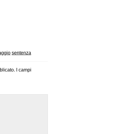
aggio
sentenza
blicato.
I campi