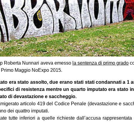
gup Roberta Nunnari aveva emesso
la sentenza di primo grado
co
 del Primo Maggio NoExpo 2015.
to era stato assolto, due erano stati stati condannati a 1 
specifici di resistenza mentre un quarto imputato era stato
reato di devastazione e saccheggio.
famigerato articolo 419 del Codice Penale (devastazione e sac
no dei quattro imputati.
e tutte inferiori a quelle richieste dall’accusa rappresentata