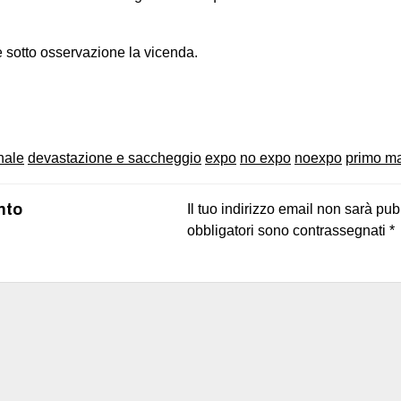
 sotto osservazione la vicenda.
on
book
uesky
nale
devastazione e saccheggio
expo
no expo
noexpo
primo m
nto
Il tuo indirizzo email non sarà pub
obbligatori sono contrassegnati
*