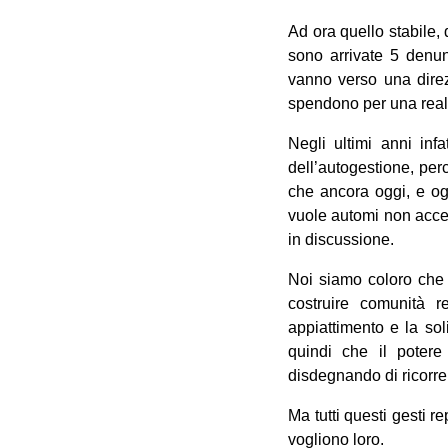
Ad ora quello stabile,
sono arrivate 5 denun
vanno verso una direz
spendono per una realt
Negli ultimi anni inf
dell’autogestione, per
che ancora oggi, e ogg
vuole automi non accett
in discussione.
Noi siamo coloro che i
costruire comunità re
appiattimento e la so
quindi che il potere 
disdegnando di ricorrer
Ma tutti questi gesti 
vogliono loro.