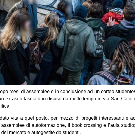
opo mesi di assemblee e in conclusione ad un corteo studente
n ex-asilo lasciato in disuso da molto tempo in via San Caloc
itica
.
dato vita a quel posto, per mezzo di progetti interessanti e acce
le assemblee di autoformazione, il book crossing e l’aula studio; tu
to del mercato e autogestite da studenti.