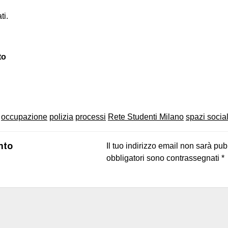
ti.
to
on
book
uesky
occupazione
polizia
processi
Rete Studenti Milano
spazi social
nto
Il tuo indirizzo email non sarà pub
obbligatori sono contrassegnati
*