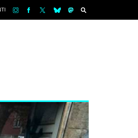
in
Fb
tw
bsky
ms
SEARCH
TI