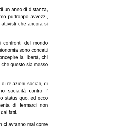
 di un anno di distanza,
amo purtroppo avvezzi,
ttivisti che ancora si
ei confronti del mondo
autonomia sono concetti
ncepire la libertà, chi
tte che questo sia messo
i relazioni sociali, di
no socialità contro l’
lo status quo, ed ecco
 tenta di fermarci non
ai fatti.
non ci avranno mai come