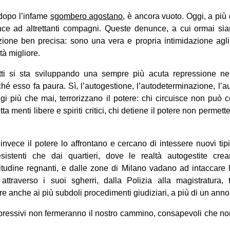
 dopo l’infame
sgombero agostano
, è ancora vuoto. Oggi, a più
ce ad altrettanti compagni. Queste denunce, a cui ormai si
ione ben precisa: sono una vera e propria intimidazione agli a
à migliore.
atti si sta sviluppando una sempre più acuta repressione n
ché esso fa paura. Sì, l’autogestione, l’autodeterminazione, l’
i più che mai, terrorizzano il potere: chi circuisce non può co
a menti libere e spiriti critici, chi detiene il potere non perme
nvece il potere lo affrontano e cercano di intessere nuovi tipi d
sistenti che dai quartieri, dove le realtà autogestite crea
litudine regnanti, e dalle zone di Milano vadano ad intaccare 
attraverso i suoi sgherri, dalla Polizia alla magistratura,
e anche ai più subdoli procedimenti giudiziari, a più di un anno d
repressivi non fermeranno il nostro cammino, consapevoli che 