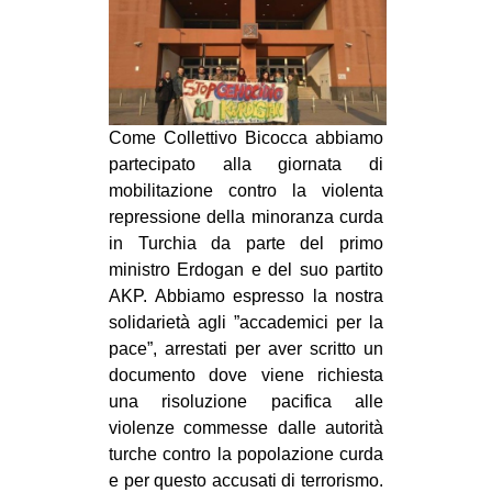
MILANO
MOBILITAZIONI
SPAZI
SPORT POPOLARE
Come Collettivo Bicocca abbiamo
partecipato alla giornata di
MOVIMENTI
mobilitazione contro la violenta
AMBIENTE
repressione della minoranza curda
in Turchia da parte del primo
ANTIFASCISMO
ministro Erdogan e del suo partito
DIRITTO ALL’ABITARE
AKP. Abbiamo espresso la nostra
GENERI
solidarietà agli ”accademici per la
pace”, arrestati per aver scritto un
MIGRAZIONI
documento dove viene richiesta
PRECARIATO
una risoluzione pacifica alle
violenze commesse dalle autorità
REPRESSIONE
turche contro la popolazione curda
STUDENTI
e per questo accusati di terrorismo.