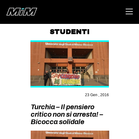
STUDENTI
HOME
ABOUT
AREA
DEGENERAZIONE
GAZA FREESTYLE
23 Gen , 2016
CSOA LAMBRETTA
Turchia – Il pensiero
MSM
critico non si arresta! –
STUDENTI TSUNAMI
Bicocca solidale
ZAM