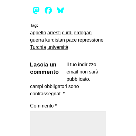
Mastodon
Facebook
Bluesky
Tag:
appello
arresti
curdi
erdogan
guerra
kurdistan
pace
repressione
Turchia
università
Lascia un
Il tuo indirizzo
commento
email non sarà
pubblicato.
I
campi obbligatori sono
contrassegnati
*
Commento
*