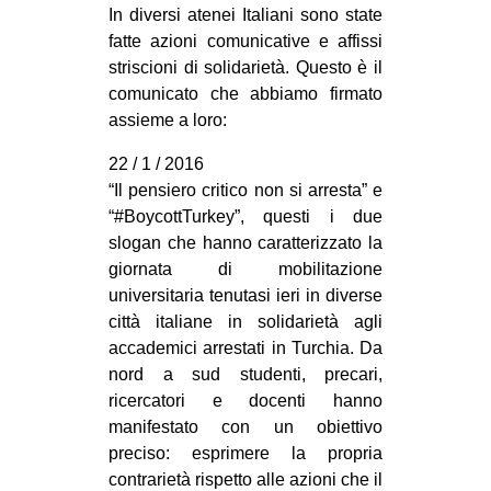
In diversi atenei Italiani sono state
CULTURE
fatte azioni comunicative e affissi
ARTE
striscioni di solidarietà. Questo è il
comunicato che abbiamo firmato
CINEMA
assieme a loro:
MANIFESTI
22 / 1 / 2016
MUSICA
“Il pensiero critico non si arresta” e
RECENSIONI
“‪#‎BoycottTurkey‬”, questi i due
slogan che hanno caratterizzato la
INTERNAZIONALE
giornata di mobilitazione
AFRICA
universitaria tenutasi ieri in diverse
città italiane in solidarietà agli
AMERICHE
accademici arrestati in Turchia. Da
ESTREMO ORIENTE
nord a sud studenti, precari,
ricercatori e docenti hanno
EUROPA
manifestato con un obiettivo
MEDIO ORIENTE
preciso: esprimere la propria
MONDO
contrarietà rispetto alle azioni che il