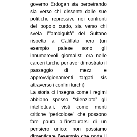
governo Erdogan sta perpetrando
EVENTI
sia verso chi dissente dalle sue
politiche repressive nei confronti
in
del popolo curdo, sia verso chi
svela l’”ambiguità” del Sultano
Fb
rispetto al Califfato nero (un
esempio palese sono gli
tw
innumerevoli giornalisti ora nelle
carceri turche per aver dimostrato il
bsky
passaggio di mezzi e
ms
approvvigionamenti targati Isis
attraverso i confini turchi).
SEARCH
La storia ci insegna come i regimi
abbiano spesso “silenziato” gli
intellettuali, visti come menti
critiche “pericolose” che possono
fare paura all’instaurarsi di un
pensiero unico; non possiamo
dimenticare l’esempio che porta il