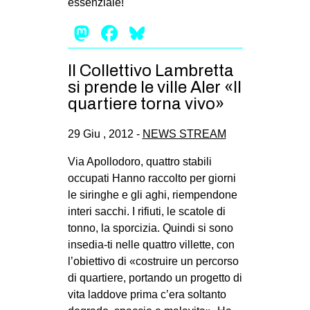
essenziale!
MILANO
Mastodon
Facebook
Bluesky
MOBILITAZIONI
SPAZI
Il Collettivo Lambretta
SPORT POPOLARE
si prende le ville Aler «Il
quartiere torna vivo»
MOVIMENTI
AMBIENTE
29 Giu , 2012 -
NEWS STREAM
ANTIFASCISMO
Via Apollodoro, quattro stabili
DIRITTO ALL’ABITARE
occupati Hanno raccolto per giorni
le siringhe e gli aghi, riempendone
GENERI
interi sacchi. I rifiuti, le scatole di
MIGRAZIONI
tonno, la sporcizia. Quindi si sono
insedia-ti nelle quattro villette, con
PRECARIATO
l’obiettivo di «costruire un percorso
REPRESSIONE
di quartiere, portando un progetto di
vita laddove prima c’era soltanto
STUDENTI