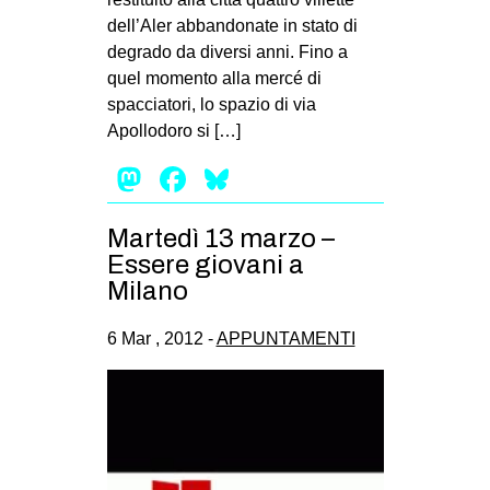
dell’Aler abbandonate in stato di
EVENTI
degrado da diversi anni. Fino a
in
quel momento alla mercé di
spacciatori, lo spazio di via
Fb
Apollodoro si […]
Mastodon
Facebook
Bluesky
tw
bsky
Martedì 13 marzo –
Essere giovani a
ms
Milano
SEARCH
6 Mar , 2012 -
APPUNTAMENTI