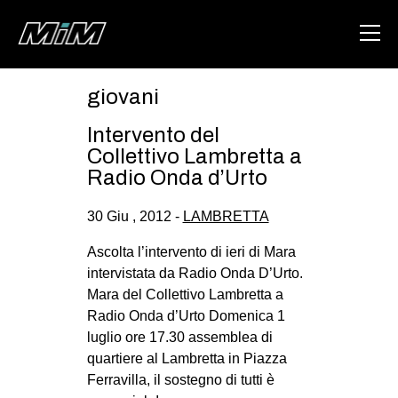
giovani
HOME
Intervento del
ABOUT
Collettivo Lambretta a
Radio Onda d’Urto
AREA
30 Giu , 2012 -
LAMBRETTA
DEGENERAZIONE
GAZA FREESTYLE
Ascolta l’intervento di ieri di Mara
intervistata da Radio Onda D’Urto.
CSOA LAMBRETTA
Mara del Collettivo Lambretta a
MSM
Radio Onda d’Urto Domenica 1
luglio ore 17.30 assemblea di
STUDENTI TSUNAMI
quartiere al Lambretta in Piazza
ZAM
Ferravilla, il sostegno di tutti è