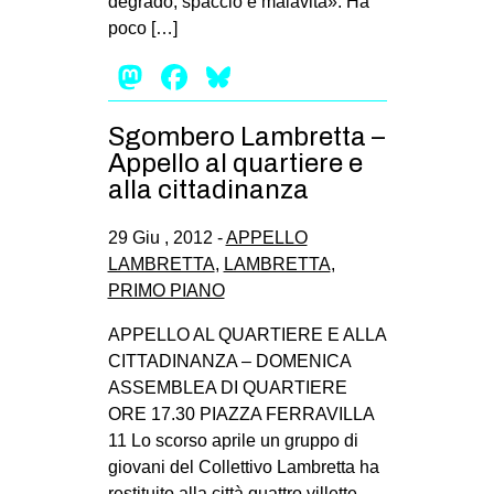
degrado, spaccio e malavita». Ha
CULTURE
poco […]
ARTE
Mastodon
Facebook
Bluesky
CINEMA
Sgombero Lambretta –
MANIFESTI
Appello al quartiere e
MUSICA
alla cittadinanza
RECENSIONI
29 Giu , 2012 -
APPELLO
INTERNAZIONALE
LAMBRETTA
,
LAMBRETTA
,
PRIMO PIANO
AFRICA
AMERICHE
APPELLO AL QUARTIERE E ALLA
CITTADINANZA – DOMENICA
ESTREMO ORIENTE
ASSEMBLEA DI QUARTIERE
EUROPA
ORE 17.30 PIAZZA FERRAVILLA
11 Lo scorso aprile un gruppo di
MEDIO ORIENTE
giovani del Collettivo Lambretta ha
MONDO
restituito alla città quattro villette