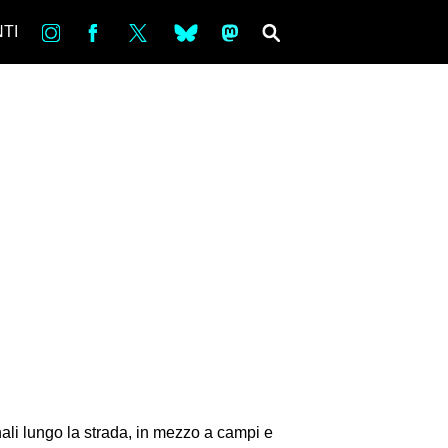
in
Fb
tw
bsky
ms
SEARCH
TI
ali lungo la strada, in mezzo a campi e