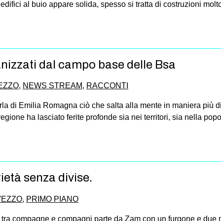
ifici al buio appare solida, spesso si tratta di costruzioni molto b
nizzati dal campo base delle Bsa
VEZZO
,
NEWS STREAM
,
RACCONTI
a di Emilia Romagna ciò che salta alla mente in maniera più dir
regione ha lasciato ferite profonde sia nei territori, sia nella po
ietà senza divise.
AVEZZO
,
PRIMO PIANO
 tra compagne e compagni parte da Zam con un furgone e due 