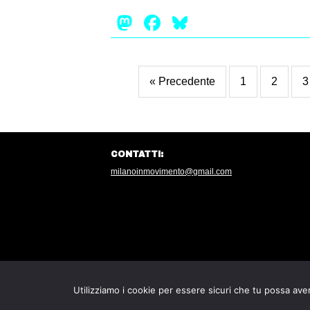
Mastodon
Facebook
Bluesky
« Precedente
1
2
3
CONTATTI:
milanoinmovimento@gmail.com
Utilizziamo i cookie per essere sicuri che tu possa aver