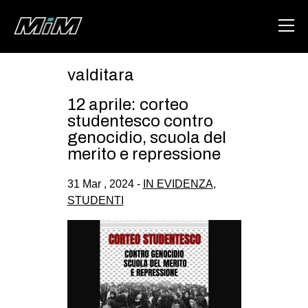
valditara
HOME
12 aprile: corteo
ABOUT
studentesco contro
genocidio, scuola del
AREA
merito e repressione
DEGENERAZIONE
31 Mar , 2024 -
IN EVIDENZA
,
GAZA FREESTYLE
STUDENTI
CSOA LAMBRETTA
MSM
STUDENTI TSUNAMI
ZAM