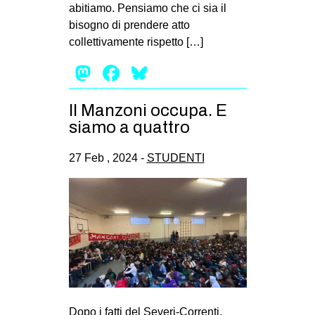
abitiamo. Pensiamo che ci sia il
EVENTI
bisogno di prendere atto
collettivamente rispetto […]
in
Mastodon
Facebook
Bluesky
Fb
Il Manzoni occupa. E
tw
siamo a quattro
bsky
27 Feb , 2024 -
STUDENTI
ms
SEARCH
Dopo i fatti del Severi-Correnti,