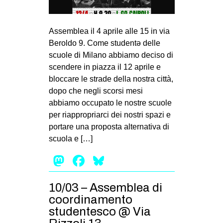
MILANO
MOBILITAZIONI
Assemblea il 4 aprile alle 15 in via
SPAZI
Beroldo 9. Come studentə delle
scuole di Milano abbiamo deciso di
SPORT POPOLARE
scendere in piazza il 12 aprile e
MOVIMENTI
bloccare le strade della nostra città,
dopo che negli scorsi mesi
AMBIENTE
abbiamo occupato le nostre scuole
ANTIFASCISMO
per riappropriarci dei nostri spazi e
portare una proposta alternativa di
DIRITTO ALL’ABITARE
scuola e […]
GENERI
Mastodon
Facebook
Bluesky
MIGRAZIONI
PRECARIATO
10/03 – Assemblea di
REPRESSIONE
coordinamento
studentesco @ Via
STUDENTI