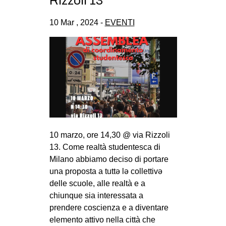
Rizzoli 13
CULTURE
10 Mar , 2024 -
EVENTI
ARTE
CINEMA
MANIFESTI
MUSICA
RECENSIONI
INTERNAZIONALE
AFRICA
10 marzo, ore 14,30 @ via Rizzoli
13. Come realtà studentesca di
AMERICHE
Milano abbiamo deciso di portare
ESTREMO ORIENTE
una proposta a tuttə lə collettivə
delle scuole, alle realtà e a
EUROPA
chiunque sia interessata a
MEDIO ORIENTE
prendere coscienza e a diventare
elemento attivo nella città che
MONDO